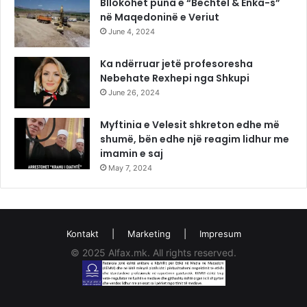
Bllokohet puna e “Bechtel & Enka-s”
në Maqedoninë e Veriut
June 4, 2024
Ka ndërruar jetë profesoresha
Nebehate Rexhepi nga Shkupi
June 26, 2024
Myftinia e Velesit shkreton edhe më
shumë, bën edhe një reagim lidhur me
imamin e saj
May 7, 2024
Kontakt
|
Marketing
|
Impresum
© 2025 Alfax.mk. All rights reserved.