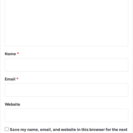
m
m
e
n
t
*
Name
*
Email
*
Website
Save my name, email, and website in this browser for the next