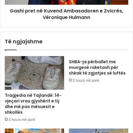
Gashi pret në Kuvend Ambasadoren e Zvicrës,
Véronique Hulmann
Të ngjajshme
SHBA-ja përballet me
mungesë raketash për
shkak të zgjatjes së luftës
2 hours më parë
Tragjedia në Tajlandë: 14-
vjeçari vrau gjyshërit e tij
dhe më pas mësuesit e
shkollës
2 hours më parë