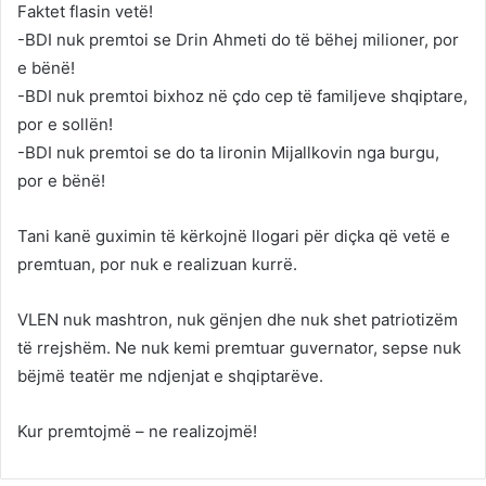
Faktet flasin vetë!
-BDI nuk premtoi se Drin Ahmeti do të bëhej milioner, por
e bënë!
-BDI nuk premtoi bixhoz në çdo cep të familjeve shqiptare,
por e sollën!
-BDI nuk premtoi se do ta lironin Mijallkovin nga burgu,
por e bënë!
Tani kanë guximin të kërkojnë llogari për diçka që vetë e
premtuan, por nuk e realizuan kurrë.
VLEN nuk mashtron, nuk gënjen dhe nuk shet patriotizëm
të rrejshëm. Ne nuk kemi premtuar guvernator, sepse nuk
bëjmë teatër me ndjenjat e shqiptarëve.
Kur premtojmë – ne realizojmë!