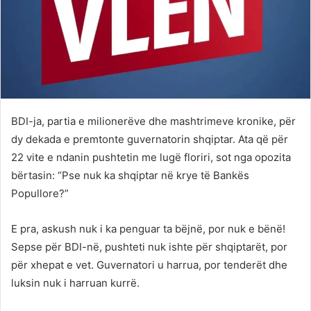
BDI-ja, partia e milionerëve dhe mashtrimeve kronike, për
dy dekada e premtonte guvernatorin shqiptar. Ata që për
22 vite e ndanin pushtetin me lugë floriri, sot nga opozita
bërtasin: “Pse nuk ka shqiptar në krye të Bankës
Popullore?”
E pra, askush nuk i ka penguar ta bëjnë, por nuk e bënë!
Sepse për BDI-në, pushteti nuk ishte për shqiptarët, por
për xhepat e vet. Guvernatori u harrua, por tenderët dhe
luksin nuk i harruan kurrë.