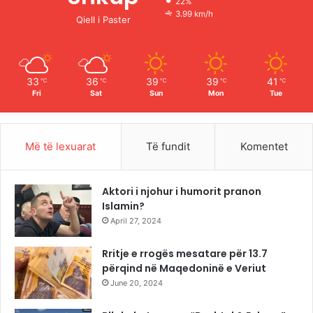
22%
o
e
r
3.99 km/h
Qiell i Paster
k
a
m
33
36
39
39
41
℃
℃
℃
℃
℃
Fri
Sat
Sun
Mon
Tue
Më të lexuarat
Të fundit
Komentet
Aktori i njohur i humorit pranon
Islamin?
April 27, 2024
Rritje e rrogës mesatare për 13.7
përqind në Maqedoninë e Veriut
June 20, 2024