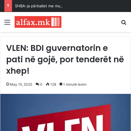
SHBA-ja përballet me mungesë raketash për shkak të zgjatjes së luftës
Menu
K
VLEN: BDI guvernatorin e
pati në gojë, por tenderët në
xhep!
May 15, 2025
0
128
1 minutë lexim