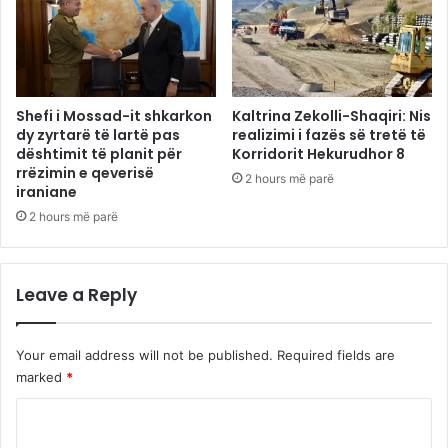
Shefi i Mossad-it shkarkon
Kaltrina Zekolli-Shaqiri: Nis
dy zyrtarë të lartë pas
realizimi i fazës së tretë të
dështimit të planit për
Korridorit Hekurudhor 8
rrëzimin e qeverisë
2 hours më parë
iraniane
2 hours më parë
Leave a Reply
Your email address will not be published.
Required fields are
marked
*
C
o