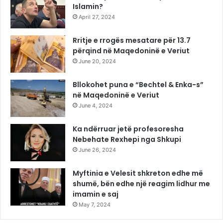
Islamin?
April 27, 2024
Rritje e rrogës mesatare për 13.7
përqind në Maqedoninë e Veriut
June 20, 2024
Bllokohet puna e “Bechtel & Enka-s”
në Maqedoninë e Veriut
June 4, 2024
Ka ndërruar jetë profesoresha
Nebehate Rexhepi nga Shkupi
June 26, 2024
Myftinia e Velesit shkreton edhe më
shumë, bën edhe një reagim lidhur me
imamin e saj
May 7, 2024