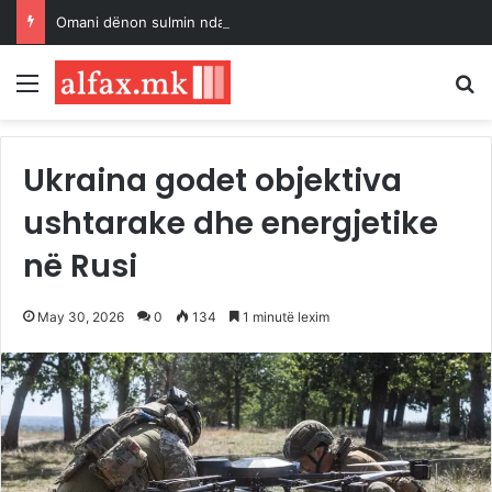
Omani dënon sulmin ndaj një cisterne në Ngushticën e Hormuzit
Menu
K
Ukraina godet objektiva
ushtarake dhe energjetike
në Rusi
May 30, 2026
0
134
1 minutë lexim