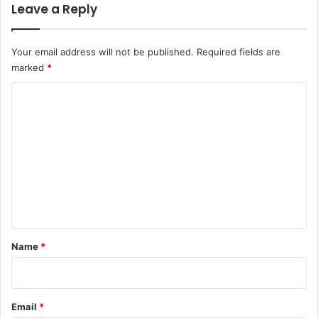
Leave a Reply
Your email address will not be published.
Required fields are
marked
*
C
o
m
m
e
n
t
*
Name
*
Email
*