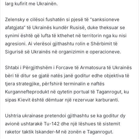
larg kufirit me Ukrainën.
Zelensky e cilësoi fushatën si pjesë të “sanksioneve
afatgjata” të Ukrainës kundër Rusisë, duke theksuar se
synimi është që lufta të kthehet në territorin nga ku nisi
agresioni. Ai vlerësoi gjithashtu rolin e Shërbimit të
Sigurisë së Ukrainës në organizimin e operacioneve.
Shtabi i Përgjithshëm i Forcave të Armatosura të Ukrainës
bëri të ditur se gjatë natës janë goditur edhe objektiva të
tjera strategjike, përfshirë terminalin e naftës
Kurgannefteprodukt në qytetin portual të Taganrogut, ku
sipas Kievit është dëmtuar një rezervuar karburanti.
Ushtria ukrainase pretendoi gjithashtu se ka goditur dy
avionë ushtarakë Tu-142 dhe një lëshues të sistemit
raketor taktik Iskander-M në zonën e Taganrogut.