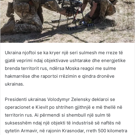
Ukraina njoftoi se ka kryer një seri sulmesh me rreze të
gjatë veprimi ndaj objektivave ushtarake dhe energjetike
brenda territorit rus, ndërsa Moska reagoi me sulme
hakmarrëse dhe raportoi rrëzimin e qindra dronëve
ukrainas.
Presidenti ukrainas Volodymyr Zelensky deklaroi se
operacionet e Kievit po shtrihen gjithnjë e më thellë në
territorin rus. Ai përmendi si shembull një sulm të
suksesshëm ndaj një objekti të industrisë së naftës në
qytetin Armavir, në rajonin Krasnodar, rreth 500 kilometra