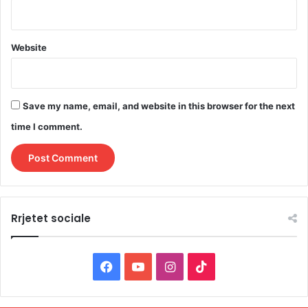
Website
Save my name, email, and website in this browser for the next
time I comment.
Rrjetet sociale
F
Y
I
T
a
o
n
i