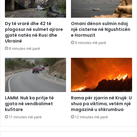
Dy të vrarë dhe 42 të
Omani dënon sulmin ndaj
plagosur në sulmet ajrore
një cisterne në Ngushticën
gjatë natës në Rusi dhe
e Hormuzit
Ukrainë
9 minutes më parë
8 minutes më parë
LAMM: Nuk ka pritje të
Rama për zjarrin në Krujë: U
gjata në vendkalimet
shua pa viktima, vetëm një
kufitare
magazinë u shkrumbua
11 minutes më parë
12 minutes më parë