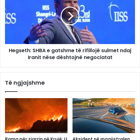
Hegseth: SHBA e gatshme të rifillojë sulmet ndaj
Iranit nëse dështojnë negociatat
Të ngjajshme
Rama për zjarrin në Krujë: U
Aksident në magjistralen