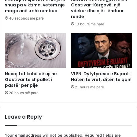
shua pa viktima, vetëm një
Gostivar-Kërçovë, një i
magazinë u shkrumbua
vdekur dhe një i lënduar
rëndë
40 seconds më parë
13 hours më parë
Nevojitet kohë që uji në
VLEN: Dyfytyrësia e Bujarit:
Gostivar të shpallet i
Natën të vret, ditën të qan!
pastër për pije
21 hours më parë
20 hours më parë
Leave a Reply
Your email address will not be published.
Required fields are