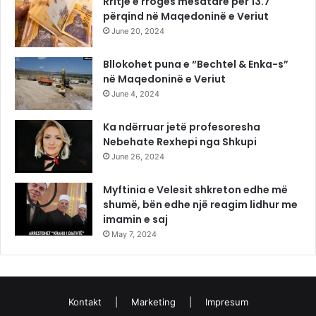
Rritje e rrogës mesatare për 13.7
përqind në Maqedoninë e Veriut
June 20, 2024
Bllokohet puna e “Bechtel & Enka-s”
në Maqedoninë e Veriut
June 4, 2024
Ka ndërruar jetë profesoresha
Nebehate Rexhepi nga Shkupi
June 26, 2024
Myftinia e Velesit shkreton edhe më
shumë, bën edhe një reagim lidhur me
imamin e saj
May 7, 2024
Kontakt
|
Marketing
|
Impresum