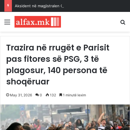
Aksident në magjistralen Gostivar-Kërçovë, një i vdekur dhe një i lënduar rëndë
Menu
K
Trazira në rrugët e Parisit
pas fitores së PSG, 3 të
plagosur, 140 persona të
shoqëruar
May 31, 2026
0
132
1 minutë lexim