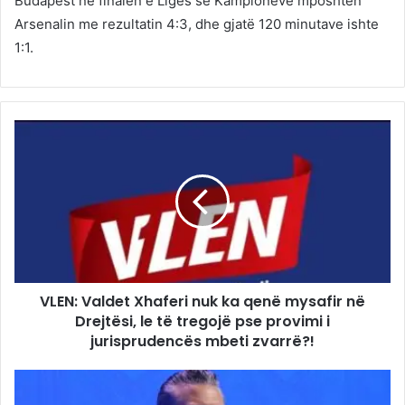
Budapest në finalen e Ligës së Kampionëve mposhtën
Arsenalin me rezultatin 4:3, dhe gjatë 120 minutave ishte
1:1.
VLEN: Valdet Xhaferi nuk ka qenë mysafir në
Drejtësi, le të tregojë pse provimi i
jurisprudencës mbeti zvarrë?!