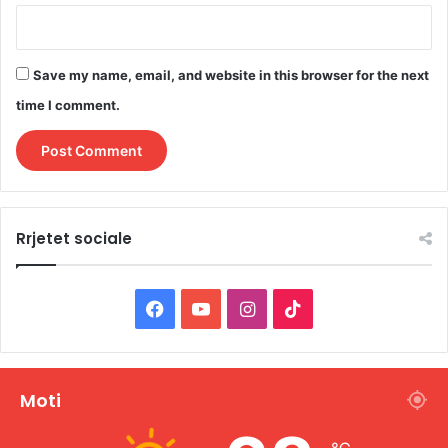
Save my name, email, and website in this browser for the next
time I comment.
Rrjetet sociale
F
Y
I
T
a
o
n
i
c
u
s
k
Moti
e
T
t
T