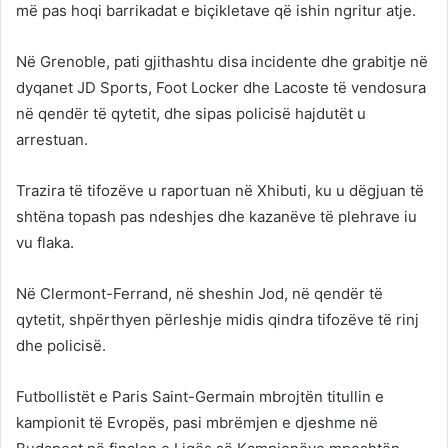
më pas hoqi barrikadat e biçikletave që ishin ngritur atje.
Në Grenoble, pati gjithashtu disa incidente dhe grabitje në
dyqanet JD Sports, Foot Locker dhe Lacoste të vendosura
në qendër të qytetit, dhe sipas policisë hajdutët u
arrestuan.
Trazira të tifozëve u raportuan në Xhibuti, ku u dëgjuan të
shtëna topash pas ndeshjes dhe kazanëve të plehrave iu
vu flaka.
Në Clermont-Ferrand, në sheshin Jod, në qendër të
qytetit, shpërthyen përleshje midis qindra tifozëve të rinj
dhe policisë.
Futbollistët e Paris Saint-Germain mbrojtën titullin e
kampionit të Evropës, pasi mbrëmjen e djeshme në