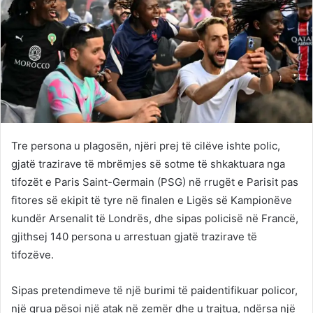
Tre persona u plagosën, njëri prej të cilëve ishte polic,
gjatë trazirave të mbrëmjes së sotme të shkaktuara nga
tifozët e Paris Saint-Germain (PSG) në rrugët e Parisit pas
fitores së ekipit të tyre në finalen e Ligës së Kampionëve
kundër Arsenalit të Londrës, dhe sipas policisë në Francë,
gjithsej 140 persona u arrestuan gjatë trazirave të
tifozëve.
Sipas pretendimeve të një burimi të paidentifikuar policor,
një grua pësoi një atak në zemër dhe u trajtua, ndërsa një