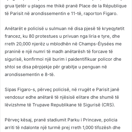
grua tjetër u plagos me thikë pranë Place de la République
të Parisit në arondissementin e 11-të, raporton Figaro.
Anëtarët e policisë u sulmuan në disa pjesë të kryeqytetit
francez, ku 80 protestues u privuan nga liria e tyre, dhe
rreth 20,000 njerëz u mblodhën në Champs-Élysées me
praninë e një numri të madh anëtarësh të forcave të
sigurisë, konfirmoi një burim i paidentifikuar policor dhe
shtoi se disa përpjekje për grabitje u penguan në
arondissementin e 8-të.
Sipas Figaro-s, përveç policisë, në rrugët e Parisit janë
vendosur edhe anëtarë të njësisë elitare dhe shumë të
lëvizshme të Trupave Republikane të Sigurisë (CRS).
Përveç kësaj, pranë stadiumit Parku i Princave, policia
arriti të ndalonte një turmë prej rreth 1,000 tifozësh dhe