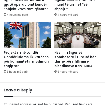
gjatë operacionit kundër
mund të arrihet “së
“objektivave armiqësore”
shpejti”
4 hours më parë
4 hours më parë
Projekt i ri në Londër:
Këshilli i Sigurisë
Qendër islame 13-katëshe
Kombëtare i Turqisë bën
për komunitetin mysliman
thirrje për rifillimin e
shqiptar
bisedimeve Iran-SHBA
5 hours më parë
6 hours më parë
Leave a Reply
Your email address will not be published.
Required fields are