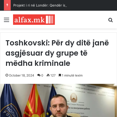
Projekt i ri në Londër: Qendër islame 13-katëshe për komunitetin mysliman shqiptar
Menu
K
Toshkovski: Për dy ditë janë
asgjësuar dy grupe të
mëdha kriminale
October 18, 2024
0
127
1 minutë lexim