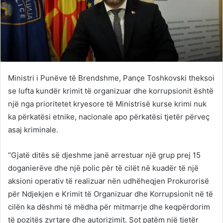
Ministri i Punëve të Brendshme, Pançe Toshkovski theksoi
se lufta kundër krimit të organizuar dhe korrupsionit është
një nga prioritetet kryesore të Ministrisë kurse krimi nuk
ka përkatësi etnike, nacionale apo përkatësi tjetër përveç
asaj kriminale.
“Gjatë ditës së djeshme janë arrestuar një grup prej 15
doganierëve dhe një polic për të cilët në kuadër të një
aksioni operativ të realizuar nën udhëheqjen Prokurorisë
për Ndjekjen e Krimit të Organizuar dhe Korrupsionit në të
cilën ka dëshmi të mëdha për mitmarrje dhe keqpërdorim
të pozitës zyrtare dhe autorizimit. Sot patëm një tjetër