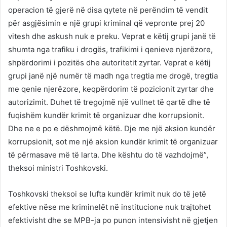
operacion të gjerë në disa qytete në perëndim të vendit
për asgjësimin e një grupi kriminal që vepronte prej 20
vitesh dhe askush nuk e preku. Veprat e këtij grupi janë të
shumta nga trafiku i drogës, trafikimi i qenieve njerëzore,
shpërdorimi i pozitës dhe autoritetit zyrtar. Veprat e këtij
grupi janë një numër të madh nga tregtia me drogë, tregtia
me qenie njerëzore, keqpërdorim të pozicionit zyrtar dhe
autorizimit. Duhet të tregojmë një vullnet të qartë dhe të
fuqishëm kundër krimit të organizuar dhe korrupsionit.
Dhe ne e po e dëshmojmë këtë. Dje me një aksion kundër
korrupsionit, sot me një aksion kundër krimit të organizuar
të përmasave më të larta. Dhe kështu do të vazhdojmë”,
theksoi ministri Toshkovski.
Toshkovski theksoi se lufta kundër krimit nuk do të jetë
efektive nëse me kriminelët në institucione nuk trajtohet
efektivisht dhe se MPB-ja po punon intensivisht në gjetjen