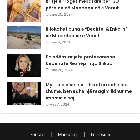
Rritje e rrogës mesatare për 13.7
përqind në Maqedoninë e Veriut
June 20, 2024
Bllokohet puna e “Bechtel & Enka-s”
në Maqedoninë e Veriut
June 4, 2024
Ka ndërruar jetë profesoresha
Nebehate Rexhepi nga Shkupi
June 26, 2024
Myftinia e Velesit shkreton edhe më
shumë, bën edhe një reagim lidhur me
imamin e saj
May 7, 2024
Kontakt
|
Marketing
|
Impresum