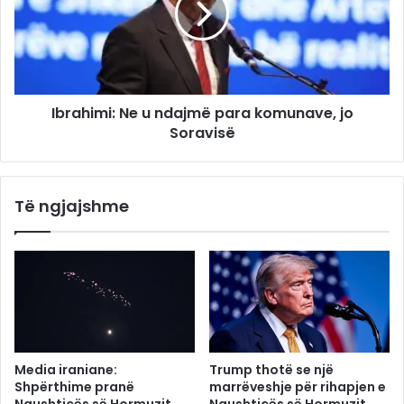
Ibrahimi: Ne u ndajmë para komunave, jo
Soravisë
Të ngjajshme
Media iraniane:
Trump thotë se një
Shpërthime pranë
marrëveshje për rihapjen e
Ngushticës së Hormuzit
Ngushticës së Hormuzit