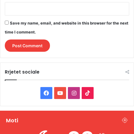
Save my name, email, and website in this browser for the next
time I comment.
Rrjetet sociale
F
Y
I
T
a
o
n
i
c
u
s
k
Moti
e
T
t
T