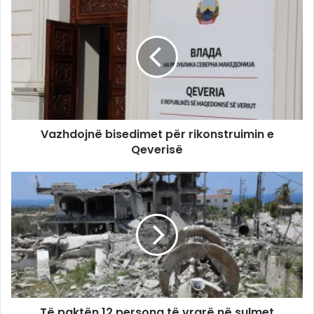
Vazhdojnë bisedimet për rikonstruimin e
Qeverisë
Të paktën 12 persona të vrarë në sulmet