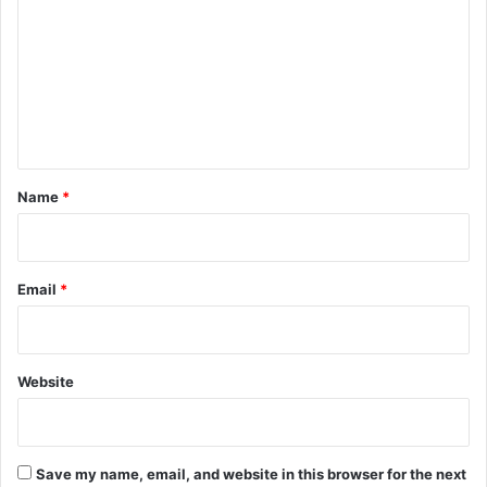
m
m
e
n
t
*
Name
*
Email
*
Website
Save my name, email, and website in this browser for the next