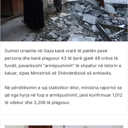
Sulmet izraelite në Gaza kanë vrarë të paktën pesë
persona dhe kanë plagosur 43 të tjerë gjatë 48 orëve të
fundit, pavarësisht “armëpushimit” të shpallur në tetorin e
kaluar, sipas Ministrisë së Shëndetësisë së enklavës.
Në përditësimin e saj statistikor ditor, ministria raportoi se
që nga hyrja në fuqi e armëpushimit, janë konfirmuar 1,012
të vdekur dhe 3,208 të plagosur.