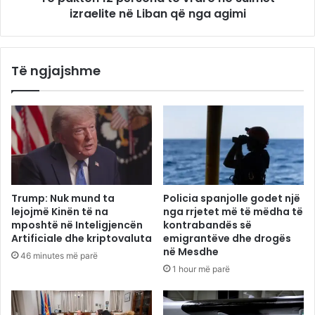
izraelite në Liban që nga agimi
Të ngjajshme
Trump: Nuk mund ta
Policia spanjolle godet një
lejojmë Kinën të na
nga rrjetet më të mëdha të
mposhtë në Inteligjencën
kontrabandës së
Artificiale dhe kriptovaluta
emigrantëve dhe drogës
në Mesdhe
46 minutes më parë
1 hour më parë