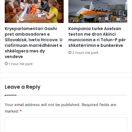
Kryeparlamentari Gashi
Kompania turke Aselsan
pret ambasadoren e
teston me dron Akinci
Sllovakisë, Iveta Hricova: U
municionin e ri Tolun-P për
riafirmuan marrëdhëniet e
shkatërrimin e bunkerëve
shkëlqyera mes dy
2 hours më parë
vendeve
1 hour më parë
Leave a Reply
Your email address will not be published.
Required fields are
marked
*
C
o