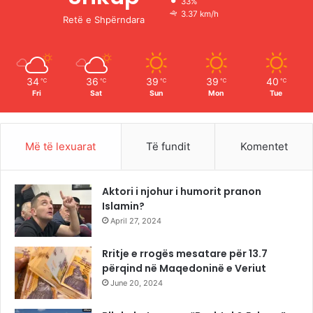
33%
o
e
r
3.37 km/h
Retë e Shpërndara
k
a
m
34
36
39
39
40
℃
℃
℃
℃
℃
Fri
Sat
Sun
Mon
Tue
Më të lexuarat
Të fundit
Komentet
Aktori i njohur i humorit pranon
Islamin?
April 27, 2024
Rritje e rrogës mesatare për 13.7
përqind në Maqedoninë e Veriut
June 20, 2024