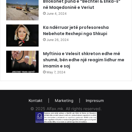
Bllokohet puna e “Bechtel & Enka-s”
në Maqedoninë e Veriut
June 4, 2024
Ka ndërruar jetë profesoresha
Nebehate Rexhepi nga Shkupi
June 26, 2024
Myftinia e Velesit shkreton edhe më
shumë, bën edhe një reagim lidhur me
imamin e saj
May 7, 2024
Kontakt
|
Marketing
|
Impresum
© 2025 Alfax.mk. All rights reserved.