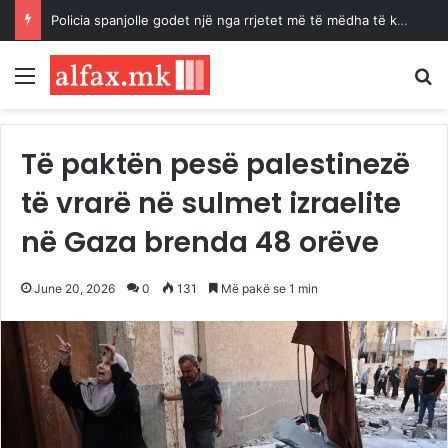
Policia spanjolle godet një nga rrjetet më të mëdha të kontrabandës së emigrantëve dhe drogës në Mesdhe
Menu
K
Të paktën pesë palestinezë
të vrarë në sulmet izraelite
në Gaza brenda 48 orëve
June 20, 2026
0
131
Më pakë se 1 min