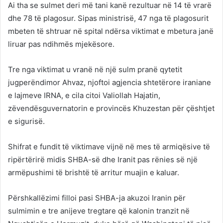
Ai tha se sulmet deri më tani kanë rezultuar në 14 të vrarë
dhe 78 të plagosur. Sipas ministrisë, 47 nga të plagosurit
mbeten të shtruar në spital ndërsa viktimat e mbetura janë
liruar pas ndihmës mjekësore.
Tre nga viktimat u vranë në një sulm pranë qytetit
jugperëndimor Ahvaz, njoftoi agjencia shtetërore iraniane
e lajmeve IRNA, e cila citoi Valiollah Hajatin,
zëvendësguvernatorin e provincës Khuzestan për çështjet
e sigurisë.
Shifrat e fundit të viktimave vijnë në mes të armiqësive të
ripërtërirë midis SHBA-së dhe Iranit pas rënies së një
armëpushimi të brishtë të arritur muajin e kaluar.
Përshkallëzimi filloi pasi SHBA-ja akuzoi Iranin për
sulmimin e tre anijeve tregtare që kalonin tranzit në