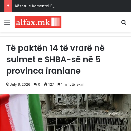
Kështu e komentoi Erdogan Paktin e Mekës…
Menu
K
Të paktën 14 të vrarë në
sulmet e SHBA-së në 5
provinca iraniane
July 9, 2026
0
127
1 minutë lexim