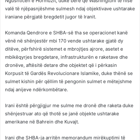
Ngushticën e Hormuzit, duke bërë që Washingtoni të nisë
valë të njëpasnjëshme sulmesh ndaj objektivave ushtarake
iraniane përgjatë bregdetit jugor të Iranit.
Komanda Qendrore e SHBA-së tha se operacionet kanë
vënë në shënjestër mbi 170 vende ushtarake gjatë dy
ditëve, përfshirë sistemet e mbrojtjes ajrore, asetet e
mbikëqyrjes bregdetare, infrastrukturën e raketave dhe
dronëve, aftësitë detare dhe objektet që i përkasin
Korpusit të Gardës Revolucionare Islamike, duke thënë se
sulmet kishin për qëllim të pengonin sulmet e mëtejshme
ndaj anijeve ndërkombëtare.
Irani është përgjigjur me sulme me dronë dhe raketa duke
shënjestruar ato që thotë se janë objekte ushtarake
amerikane në Bahrein dhe Kuvajt.
Irani dhe SHBA-ja arritën memorandum mirëkuptimi të