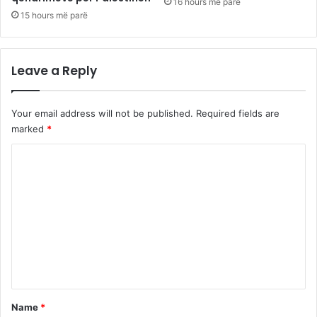
16 hours më parë
15 hours më parë
Leave a Reply
Your email address will not be published.
Required fields are
marked
*
C
o
m
m
e
n
t
*
Name
*