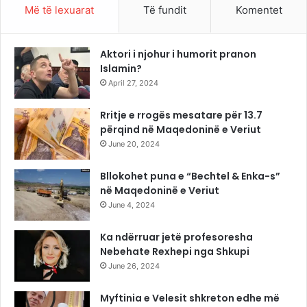
Më të lexuarat
Të fundit
Komentet
Aktori i njohur i humorit pranon
Islamin?
April 27, 2024
Rritje e rrogës mesatare për 13.7
përqind në Maqedoninë e Veriut
June 20, 2024
Bllokohet puna e “Bechtel & Enka-s”
në Maqedoninë e Veriut
June 4, 2024
Ka ndërruar jetë profesoresha
Nebehate Rexhepi nga Shkupi
June 26, 2024
Myftinia e Velesit shkreton edhe më