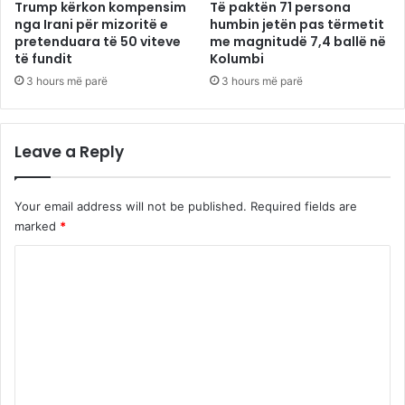
Trump kërkon kompensim
Të paktën 71 persona
nga Irani për mizoritë e
humbin jetën pas tërmetit
pretenduara të 50 viteve
me magnitudë 7,4 ballë në
të fundit
Kolumbi
3 hours më parë
3 hours më parë
Leave a Reply
Your email address will not be published.
Required fields are
marked
*
C
o
m
m
e
n