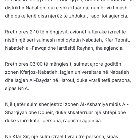
distriktin Nabatieh, duke shkaktuar një numër viktimash
dhe duke lënë disa njerëz të zhdukur, raportoi agjencia.
Rreth orës 2:10 të mëngjesit, avionët luftarakë izraelitë
nisën një seri sulmesh mbi qytetin Nabatieh, Kfar Tebnit,
Nabatieh al-Fawqa dhe lartësitë Rayhan, tha agjencia.
Rreth orës 03:00 të mëngjesit, sulmet ajrore goditën
zonën Kfarjoz-Nabatieh, lagjen universitare në Nabatieh
dhe lagjen Al-Baydar në Harouf, duke vrarë tetë persona,
sipas NNA.
Një tjetër sulm shënjestroi zonën Al-Ashamiya midis Al-
Sharqiyah dhe Doueir, duke shkatërruar një shtëpi dhe
duke vrarë katër persona, raportoi agjencia.
Në Kfar Sir, një sulm izraelit vrau tre persona, sipas