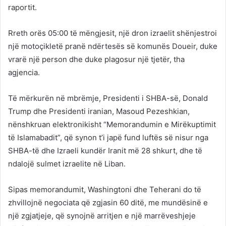
raportit.
Rreth orës 05:00 të mëngjesit, një dron izraelit shënjestroi
një motoçikletë pranë ndërtesës së komunës Doueir, duke
vrarë një person dhe duke plagosur një tjetër, tha
agjencia.
Të mërkurën në mbrëmje, Presidenti i SHBA-së, Donald
Trump dhe Presidenti iranian, Masoud Pezeshkian,
nënshkruan elektronikisht “Memorandumin e Mirëkuptimit
të Islamabadit”, që synon t’i japë fund luftës së nisur nga
SHBA-të dhe Izraeli kundër Iranit më 28 shkurt, dhe të
ndalojë sulmet izraelite në Liban.
Sipas memorandumit, Washingtoni dhe Teherani do të
zhvillojnë negociata që zgjasin 60 ditë, me mundësinë e
një zgjatjeje, që synojnë arritjen e një marrëveshjeje