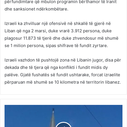
përfundimtare që mbulon programin bërthamor të Iranit
dhe sanksionet ndërkombëtare.
Izraeli ka zhvilluar një ofensivë në shkallë të gjerë në
Liban që nga 2 marsi, duke vrarë 3.912 persona, duke
plagosur 11.873 të tjerë dhe duke zhvendosur më shumë
se 1 milion persona, sipas shifrave të fundit zyrtare.
Izraeli vazhdon të pushtojë zona në Libanin jugor, disa për
dekada dhe të tjera që nga konflikti i fundit midis dy
palëve. Gjatë fushatës së fundit ushtarake, forcat izraelite
përparuan më shumë se 10 kilometra në territorin libanez.