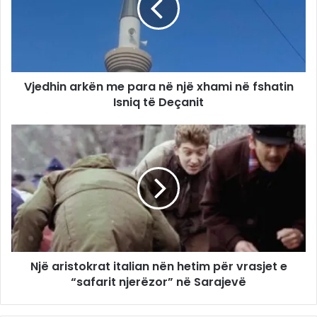
Vjedhin arkën me para në një xhami në fshatin
Isniq të Deçanit
Një aristokrat italian nën hetim për vrasjet e
“safarit njerëzor” në Sarajevë