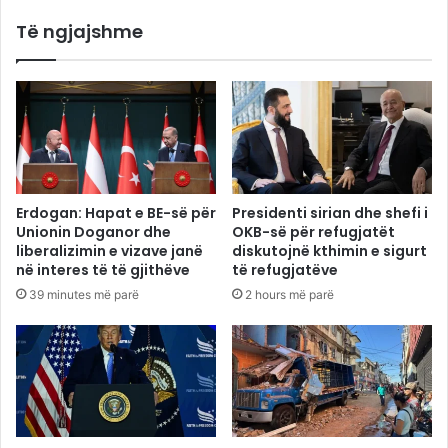
Të ngjajshme
Erdogan: Hapat e BE-së për
Presidenti sirian dhe shefi i
Unionin Doganor dhe
OKB-së për refugjatët
liberalizimin e vizave janë
diskutojnë kthimin e sigurt
në interes të të gjithëve
të refugjatëve
39 minutes më parë
2 hours më parë