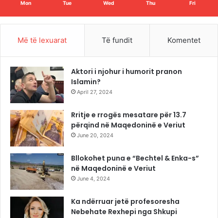
Mon
Tue
Wed
Thu
Fri
Më të lexuarat
Të fundit
Komentet
Aktori i njohur i humorit pranon
Islamin?
April 27, 2024
Rritje e rrogës mesatare për 13.7
përqind në Maqedoninë e Veriut
June 20, 2024
Bllokohet puna e “Bechtel & Enka-s”
në Maqedoninë e Veriut
June 4, 2024
Ka ndërruar jetë profesoresha
Nebehate Rexhepi nga Shkupi