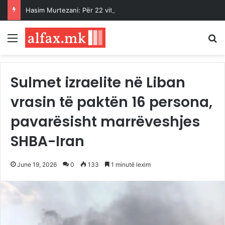
Hasim Murtezani: Për 22 vite, kartelat e evidencës në Qeveri vetëm në maqedonisht – sot janë në dy gjuhë
Menu
K
Sulmet izraelite në Liban
vrasin të paktën 16 persona,
pavarësisht marrëveshjes
SHBA-Iran
June 19, 2026
0
133
1 minutë lexim