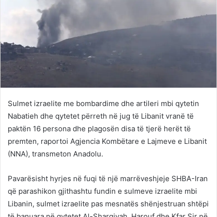
Sulmet izraelite me bombardime dhe artileri mbi qytetin
Nabatieh dhe qytetet përreth në jug të Libanit vranë të
paktën 16 persona dhe plagosën disa të tjerë herët të
premten, raportoi Agjencia Kombëtare e Lajmeve e Libanit
(NNA), transmeton Anadolu.
Pavarësisht hyrjes në fuqi të një marrëveshjeje SHBA-Iran
që parashikon gjithashtu fundin e sulmeve izraelite mbi
Libanin, sulmet izraelite pas mesnatës shënjestruan shtëpi
të banuara në qytetet Al-Sharqiyah, Harouf dhe Kfar Sir në