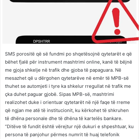
SMS porositë që së fundmi po shqetësojnë qytetarët e që
bëhet fjalë për instrument mashtrimi online, kanë të bëjnë
me gjoja shkelje në trafik dhe gjoba të papaguara. Në
mesazhet që u dërgohen qytetarëve në emër të MPB-së
thuhet se automjeti i tyre ka shkelur rregullat në trafik me
çka duhet paguar gjobë. Sipas MPB-së, mashtrimi
realizohet duke i orientuar qytetarët në një faqe të rreme
që ngjan me atë të institucionit, ku kërkohet të shkruhen
të dhëna personale dhe të dhëna të kartelës bankare.
“Ditëve të fundit është vërejtur një dukuri e shpeshtuar, ku
persona të panjohur përmes numrit të huaj telefonik