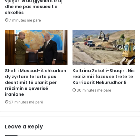
vjeçari vrau gjyshërit e tij
dhe më pas mësuesit e
shkollës
7 minutes më parë
Shefi i Mossad-it shkarkon
Kaltrina Zekolli-Shaqiri: Nis
dy zyrtarë të lartë pas
realizimi i fazës së tretë të
dështimit të planit për
Korridorit Hekurudhor 8
rrëzimin e qeverisë
30 minutes më parë
iraniane
27 minutes më parë
Leave a Reply