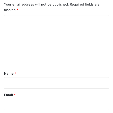
Your email address will not be published.
Required fields are
marked
*
C
o
m
m
e
n
t
*
Name
*
Email
*