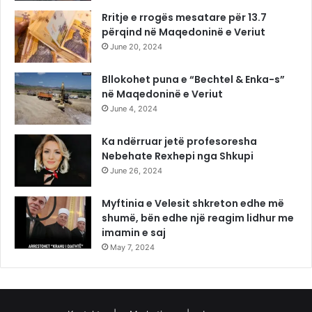
Rritje e rrogës mesatare për 13.7
përqind në Maqedoninë e Veriut
June 20, 2024
Bllokohet puna e “Bechtel & Enka-s”
në Maqedoninë e Veriut
June 4, 2024
Ka ndërruar jetë profesoresha
Nebehate Rexhepi nga Shkupi
June 26, 2024
Myftinia e Velesit shkreton edhe më
shumë, bën edhe një reagim lidhur me
imamin e saj
May 7, 2024