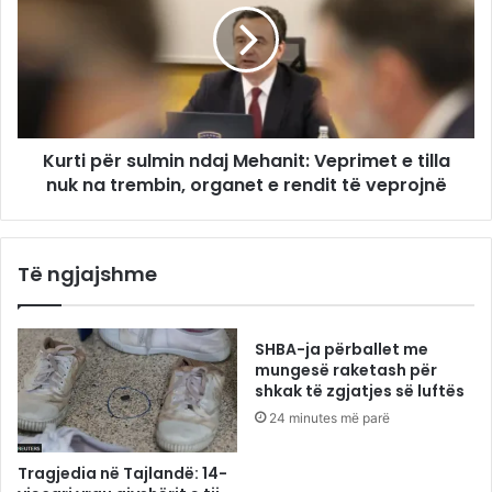
Kurti për sulmin ndaj Mehanit: Veprimet e tilla
nuk na trembin, organet e rendit të veprojnë
Të ngjajshme
SHBA-ja përballet me
mungesë raketash për
shkak të zgjatjes së luftës
24 minutes më parë
Tragjedia në Tajlandë: 14-