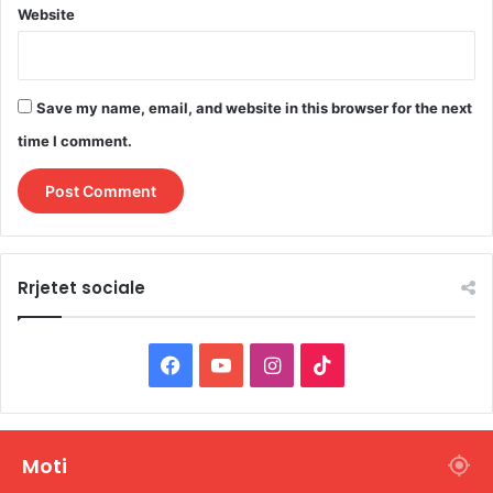
Website
Save my name, email, and website in this browser for the next
time I comment.
Rrjetet sociale
F
Y
I
T
a
o
n
i
c
u
s
k
Moti