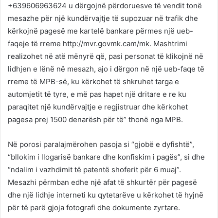
+639606963624 u dërgojnë përdoruesve të vendit tonë
mesazhe për një kundërvajtje të supozuar në trafik dhe
kërkojnë pagesë me kartelë bankare përmes një ueb-
faqeje të rreme http://mvr.govmk.cam/mk. Mashtrimi
realizohet në atë mënyrë që, pasi personat të klikojnë në
lidhjen e lënë në mesazh, ajo i dërgon në një ueb-faqe të
rreme të MPB-së, ku kërkohet të shkruhet targa e
automjetit të tyre, e më pas hapet një dritare e re ku
paraqitet një kundërvajtje e regjistruar dhe kërkohet
pagesa prej 1500 denarësh për të” thonë nga MPB.
Në porosi paralajmërohen pasoja si “gjobë e dyfishtë”,
“bllokim i llogarisë bankare dhe konfiskim i pagës”, si dhe
“ndalim i vazhdimit të patentë shoferit për 6 muaj”.
Mesazhi përmban edhe një afat të shkurtër për pagesë
dhe një lidhje interneti ku qytetarëve u kërkohet të hyjnë
për të parë gjoja fotografi dhe dokumente zyrtare.