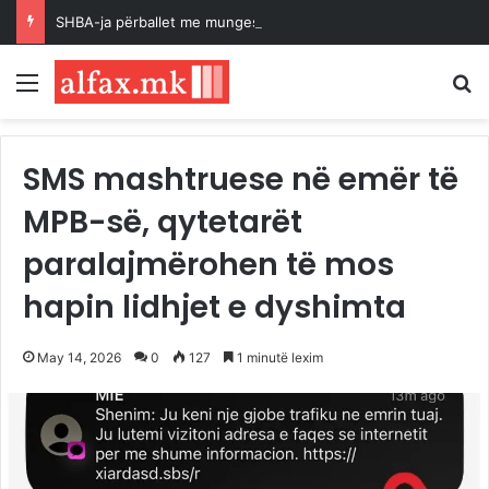
SHBA-ja përballet me mungesë raketash për shkak të zgjatjes së luftës
Menu
K
SMS mashtruese në emër të
MPB-së, qytetarët
paralajmërohen të mos
hapin lidhjet e dyshimta
May 14, 2026
0
127
1 minutë lexim