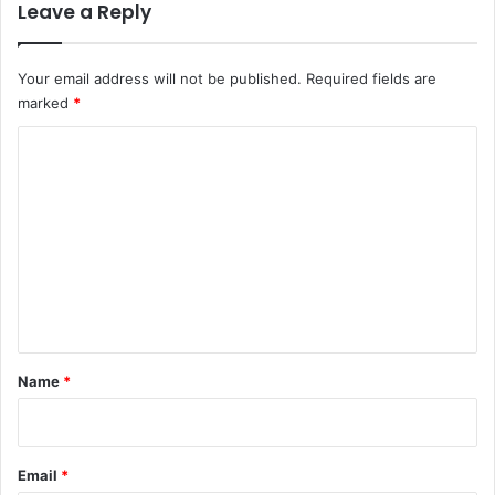
Leave a Reply
Your email address will not be published.
Required fields are
marked
*
C
o
m
m
e
n
t
*
Name
*
Email
*