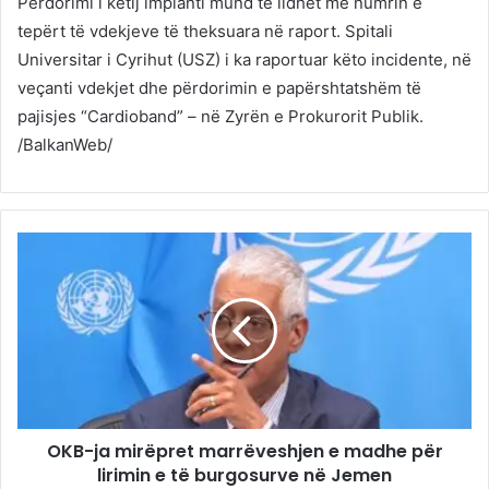
Përdorimi i këtij implanti mund të lidhet me numrin e
tepërt të vdekjeve të theksuara në raport. Spitali
Universitar i Cyrihut (USZ) i ka raportuar këto incidente, në
veçanti vdekjet dhe përdorimin e papërshtatshëm të
pajisjes “Cardioband” – në Zyrën e Prokurorit Publik.
/BalkanWeb/
OKB-ja mirëpret marrëveshjen e madhe për
lirimin e të burgosurve në Jemen