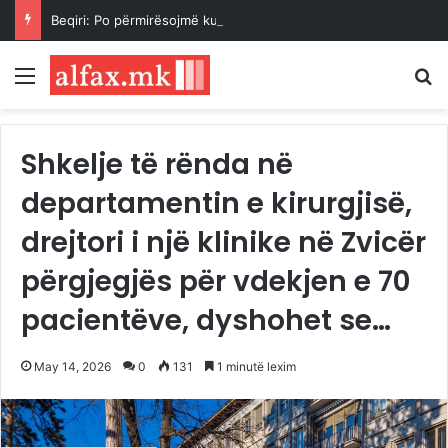
Beqiri: Po përmirësojmë kushtet në SH.F. “Gjergj Kastrioti – Skënderbeu” në Haraçinë
Menu
K
Shkelje të rënda në
departamentin e kirurgjisë,
drejtori i një klinike në Zvicër
përgjegjës për vdekjen e 70
pacientëve, dyshohet se…
May 14, 2026
0
131
1 minutë lexim