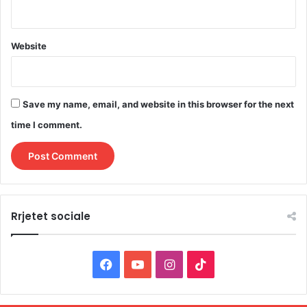
Website
Save my name, email, and website in this browser for the next
time I comment.
Rrjetet sociale
F
Y
I
T
a
o
n
i