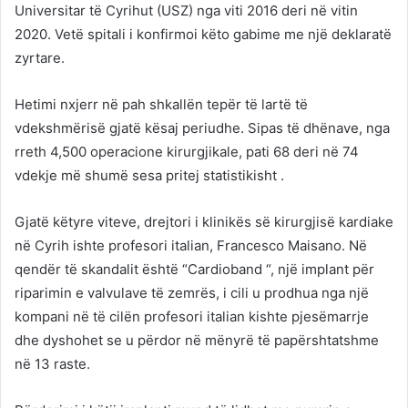
Universitar të Cyrihut (USZ) nga viti 2016 deri në vitin
2020. Vetë spitali i konfirmoi këto gabime me një deklaratë
zyrtare.
Hetimi nxjerr në pah shkallën tepër të lartë të
vdekshmërisë gjatë kësaj periudhe. Sipas të dhënave, nga
rreth 4,500 operacione kirurgjikale, pati 68 deri në 74
vdekje më shumë sesa pritej statistikisht .
Gjatë këtyre viteve, drejtori i klinikës së kirurgjisë kardiake
në Cyrih ishte profesori italian, Francesco Maisano. Në
qendër të skandalit është “Cardioband “, një implant për
riparimin e valvulave të zemrës, i cili u prodhua nga një
kompani në të cilën profesori italian kishte pjesëmarrje
dhe dyshohet se u përdor në mënyrë të papërshtatshme
në 13 raste.