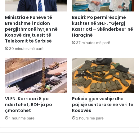
Ministria e Punëve të
Beqiri: Po përmirësojmë
Brendshme i ndalon
kushtet në SH.F. “Gjergj
përgjithmonë hyrjen në
Kastrioti – Skënderbeu” në
Kosovë drejtuesit të
Haraçinë
Telekomit të Serbisë
37 minutes më parë
30 minutes më parë
VLEN: Korridori 8 po
Policia gjen veshje dhe
ndërtohet, BDI-ja po
pajisje ushtarake në veri të
çmontohet
Kosovës
1 hour më parë
2 hours më parë