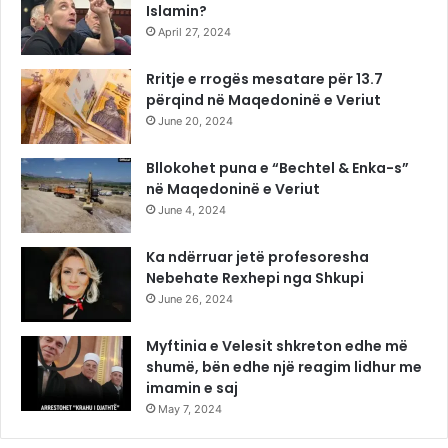
Islamin?
April 27, 2024
Rritje e rrogës mesatare për 13.7
përqind në Maqedoninë e Veriut
June 20, 2024
Bllokohet puna e “Bechtel & Enka-s”
në Maqedoninë e Veriut
June 4, 2024
Ka ndërruar jetë profesoresha
Nebehate Rexhepi nga Shkupi
June 26, 2024
Myftinia e Velesit shkreton edhe më
shumë, bën edhe një reagim lidhur me
imamin e saj
May 7, 2024