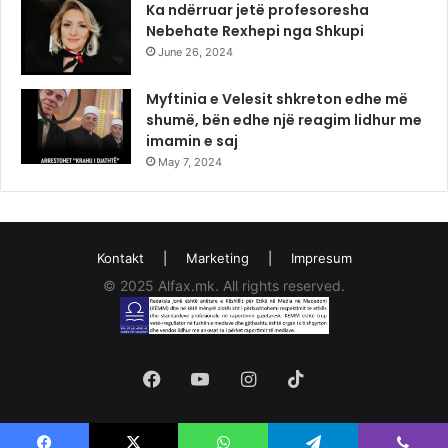
Ka ndërruar jetë profesoresha
Nebehate Rexhepi nga Shkupi
June 26, 2024
Myftinia e Velesit shkreton edhe më
shumë, bën edhe një reagim lidhur me
imamin e saj
May 7, 2024
Kontakt
|
Marketing
|
Impresum
© 2025 Alfax.mk. All rights reserved.
Facebook
YouTube
Instagram
TikTok