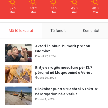
m
37
40
41
42
40
℃
℃
℃
℃
℃
Sun
Mon
Tue
Wed
Thu
Më të lexuarat
Të fundit
Komentet
Aktori i njohur i humorit pranon
Islamin?
April 27, 2024
Rritje e rrogës mesatare për 13.7
përqind në Maqedoninë e Veriut
June 20, 2024
Bllokohet puna e “Bechtel & Enka-s”
në Maqedoninë e Veriut
June 4, 2024