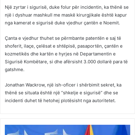
Një zyrtar i sigurisë, duke folur për incidentin, ka thënë se
një i dyshuar mashkull me maskë kirurgjikale është kapur
nga kamerat e sigurisë duke vjedhur çantën e Noemit.
Çanta e vjedhur thuhet se përmbante patentën e saj të
shoferit, ilaçe, çelësat e shtëpisë, pasaportën, çantën e
kozmetikës dhe kartën e hyrjes në Departamentin e
Sigurisë Kombëtare, si dhe afërsisht 3.000 dollarë para të
gatshme.
Jonathan Wackrow, një ish-oficer i shërbimit sekret, ka
thënë se situata është një “shkelje e sigurisë” dhe se
incidenti duhet të hetohej plotësisht nga autoritetet.