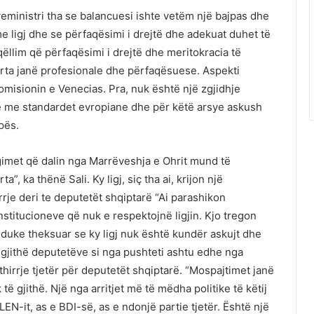
ministri tha se balancuesi ishte vetëm një bajpas dhe
e ligj dhe se përfaqësimi i drejtë dhe adekuat duhet të
qëllim që përfaqësimi i drejtë dhe meritokracia të
arta janë profesionale dhe përfaqësuese. Aspekti
omisionin e Venecias. Pra, nuk është një zgjidhje
je me standardet evropiane dhe për këtë arsye askush
pës.
igimet që dalin nga Marrëveshja e Ohrit mund të
, ka thënë Sali. Ky ligj, siç tha ai, krijon një
rrje deri te deputetët shqiptarë “Ai parashikon
institucioneve që nuk e respektojnë ligjin. Kjo tregon
li duke theksuar se ky ligj nuk është kundër askujt dhe
 të gjithë deputetëve si nga pushteti ashtu edhe nga
ë thirrje tjetër për deputetët shqiptarë. “Mospajtimet janë
të gjithë. Një nga arritjet më të mëdha politike të këtij
EN-it, as e BDI-së, as e ndonjë partie tjetër. Është një