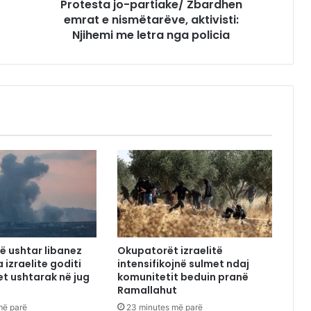
Protesta jo-partiake/ Zbardhen
emrat e nismëtarëve, aktivisti:
Njihemi me letra nga policia
ë ushtar libanez
Okupatorët izraelitë
a izraelite goditi
intensifikojnë sulmet ndaj
et ushtarak në jug
komunitetit beduin pranë
Ramallahut
më parë
23 minutes më parë