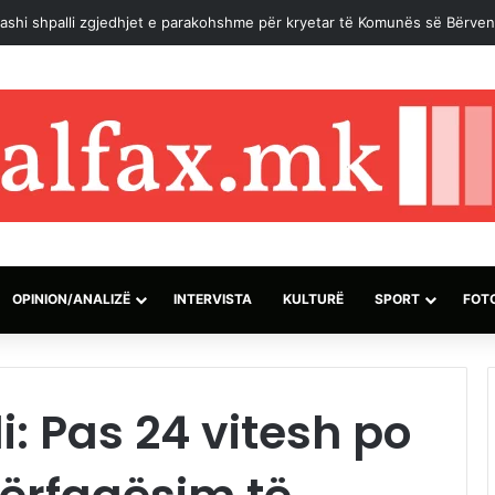
ashi shpalli zgjedhjet e parakohshme për kryetar të Komunës së Bërven
OPINION/ANALIZË
INTERVISTA
KULTURË
SPORT
FOT
: Pas 24 vitesh po