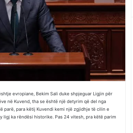
ështje evropiane, Bekim Sali duke shpjeguar Ligjin për
ëve në Kuvend, tha se është një detyrim që del nga
 parë, para këtij Kuvendi kemi një zgjidhje të cilin e
 ligj ka rëndësi historike. Pas 24 vitesh, pra këtë parim