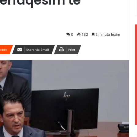
 përfaqësim të
0
132
2 minuta lexim
eddit
Share via Email
Print