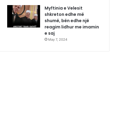
Myftinia e Velesit
shkreton edhe më
shumë, bën edhe një
reagim lidhur me imamin
e saj
May 7, 2024