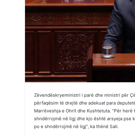
Zëvendëskryeministri i parë dhe ministri për Ç
përfaqësim të drejtë dhe adekuat para deputet
Marrëveshja e Ohrit dhe Kushtetuta. “Për herë të
shndërrojmë në ligj dhe kjo është arsyeja pse ky
po e shndërrojmë në ligj”, ka thënë Sali.