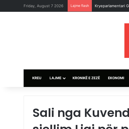
Friday, August 7 2026
Lajme flash
Kryeparlamentari G
KREU
LAJME
KRONIKË E ZEZË
EKONOMI
Sali nga Kuvendi