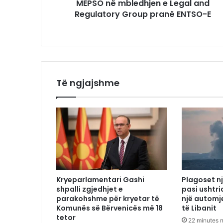
MEPSO në mbledhjen e Legal and
Regulatory Group pranë ENTSO-E
Të ngjajshme
Kryeparlamentari Gashi
Plagoset nj
shpalli zgjedhjet e
pasi ushtri
parakohshme për kryetar të
një automj
Komunës së Bërvenicës më 18
të Libanit
tetor
22 minutes 