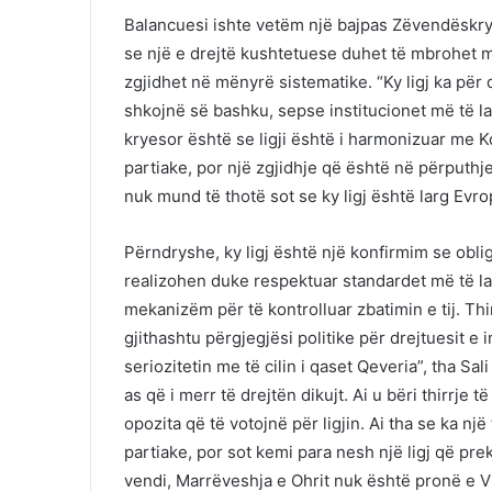
Balancuesi ishte vetëm një bajpas Zëvendëskrye
se një e drejtë kushtetuese duhet të mbrohet m
zgjidhet në mënyrë sistematike. “Ky ligj ka për 
shkojnë së bashku, sepse institucionet më të l
kryesor është se ligji është i harmonizuar me K
partiake, por një zgjidhje që është në përputh
nuk mund të thotë sot se ky ligj është larg Evro
Përndryshe, ky ligj është një konfirmim se obl
realizohen duke respektuar standardet më të larta”
mekanizëm për të kontrolluar zbatimin e tij. Thi
gjithashtu përgjegjësi politike për drejtuesit e 
seriozitetin me të cilin i qaset Qeveria”, tha Sa
as që i merr të drejtën dikujt. Ai u bëri thirrje
opozita që të votojnë për ligjin. Ai tha se ka nj
partiake, por sot kemi para nesh një ligj që prek 
vendi, Marrëveshja e Ohrit nuk është pronë e VL