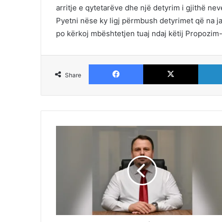
arritje e qytetarëve dhe një detyrim i gjithë ne
Pyetni nëse ky ligj përmbush detyrimet që na j
po kërkoj mbështetjen tuaj ndaj këtij Propozim-l
Facebook
X
Share