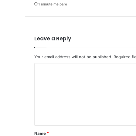
1 minute më parë
Leave a Reply
Your email address will not be published.
Required fi
C
o
m
m
e
n
t
*
Name
*