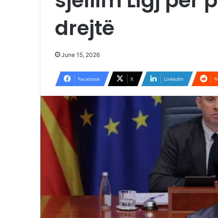
sjellim Ligj për
drejtë
June 15, 2026
Facebook
X
LinkedIn
R