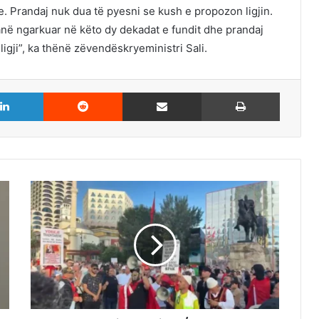
ve. Prandaj nuk dua të pyesni se kush e propozon ligjin.
anë ngarkuar në këto dy dekadat e fundit dhe prandaj
igji”, ka thënë zëvendëskryeministri Sali.
LinkedIn
Reddit
Share via Email
Print