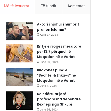
Më të lexuarat
Të fundit
Komentet
Aktori i njohur i humorit
pranon Islamin?
April 27, 2024
Rritje e rrogës mesatare
për 13.7 përqind në
Maqedoninë e Veriut
June 20, 2024
Bllokohet puna e
“Bechtel & Enka-s” në
Maqedoninë e Veriut
June 4, 2024
Ka ndërruar jetë
profesoresha Nebehate
Rexhepi nga Shkupi
June 26, 2024