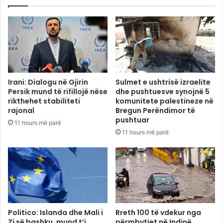
Irani: Dialogu në Gjirin
Sulmet e ushtrisë izraelite
Persik mund të rifillojë nëse
dhe pushtuesve synojnë 5
rikthehet stabiliteti
komunitete palestineze në
rajonal
Bregun Perëndimor të
pushtuar
11 hours më parë
11 hours më parë
Politico: Islanda dhe Mali i
Rreth 100 të vdekur nga
Zi së bashku, mund t’i
përmbytjet në Indinë