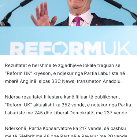
Rezultatet e hershme të zgjedhjeve lokale treguan se
“Reform UK” kryeson, e ndjekur nga Partia Laburiste në
mbarë Anglinë, sipas BBC News, transmeton Anadolu.
Ndërsa rezultatet fillestare kanë filluar të publikohen,
“Reform UK” aktualisht ka 352 vende, e ndjekur nga Partia
Laburiste me 245 dhe Liberal Demokratët me 237 vende.
Ndërkohë, Partia Konservatore ka 217 vende, së bashku
me të Gjelbrit me 48 dhe Partinë e Pavarur me 20 vende.