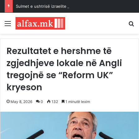
Sulmet e ushtrisë izraelite dhe pushtuesve synojnë 5 komunitete palestineze në Bregun Perëndimor të pushtuar
Menu
K
Rezultatet e hershme të
zgjedhjeve lokale në Angli
tregojnë se “Reform UK”
kryeson
May 8, 2026
0
132
1 minutë lexim