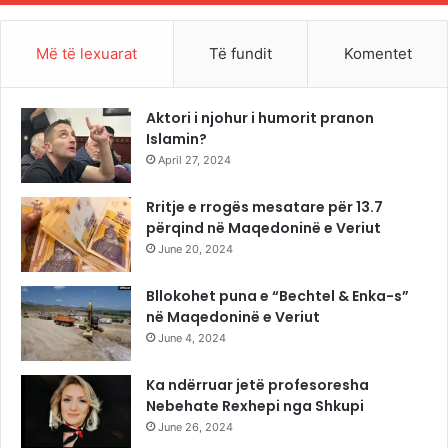
Më të lexuarat
Të fundit
Komentet
Aktori i njohur i humorit pranon
Islamin?
April 27, 2024
Rritje e rrogës mesatare për 13.7
përqind në Maqedoninë e Veriut
June 20, 2024
Bllokohet puna e “Bechtel & Enka-s”
në Maqedoninë e Veriut
June 4, 2024
Ka ndërruar jetë profesoresha
Nebehate Rexhepi nga Shkupi
June 26, 2024