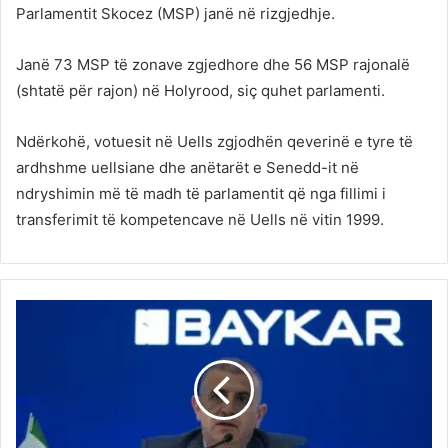
Parlamentit Skocez (MSP) janë në rizgjedhje.
Janë 73 MSP të zonave zgjedhore dhe 56 MSP rajonalë
(shtatë për rajon) në Holyrood, siç quhet parlamenti.
Ndërkohë, votuesit në Uells zgjodhën qeverinë e tyre të
ardhshme uellsiane dhe anëtarët e Senedd-it në
ndryshimin më të madh të parlamentit që nga fillimi i
transferimit të kompetencave në Uells në vitin 1999.