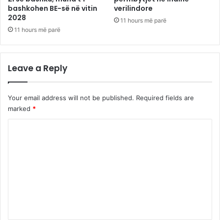
bashkohen BE-së në vitin
verilindore
2028
11 hours më parë
11 hours më parë
Leave a Reply
Your email address will not be published.
Required fields are
marked
*
C
o
m
m
e
n
t