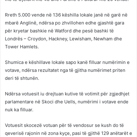
Rreth 5.000 vende në 136 këshilla lokale janë në garë në
mbarë Anglinë, ndërsa po zhvillohen edhe gjashtë gara
për kryetar bashkie në Watford dhe pesë bashki të
Londrës – Croydon, Hackney, Lewisham, Newham dhe
Tower Hamlets.
Shumica e këshillave lokale sapo kanë filluar numërimin e
votave, ndërsa rezultatet nga të gjitha numërimet priten
deri të shtunën.
Ndërsa votuesit iu drejtuan kutive të votimit për zgjedhjet
parlamentare në Skoci dhe Uells, numërimi i votave ende
nuk ka filluar.
Votuesit skocezë votuan për të vendosur se kush do të
qeverisë rajonin në zona kyçe, pasi të gjithë 129 anëtarët e