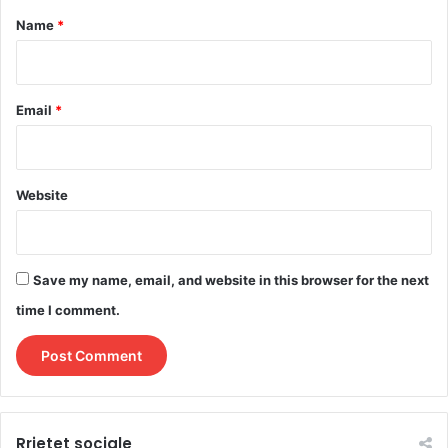
*
Name
*
Email
*
Website
Save my name, email, and website in this browser for the next
time I comment.
Rrjetet sociale