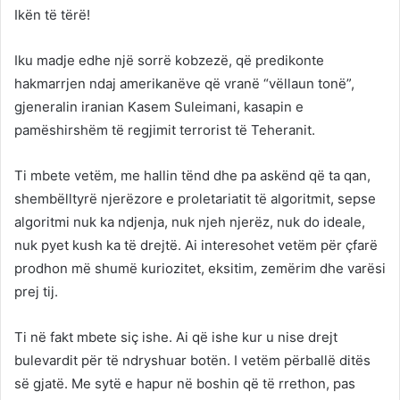
Ikën të tërë!
Iku madje edhe një sorrë kobzezë, që predikonte
hakmarrjen ndaj amerikanëve që vranë “vëllaun tonë”,
gjeneralin iranian Kasem Suleimani, kasapin e
pamëshirshëm të regjimit terrorist të Teheranit.
Ti mbete vetëm, me hallin tënd dhe pa askënd që ta qan,
shembëlltyrë njerëzore e proletariatit të algoritmit, sepse
algoritmi nuk ka ndjenja, nuk njeh njerëz, nuk do ideale,
nuk pyet kush ka të drejtë. Ai interesohet vetëm për çfarë
prodhon më shumë kuriozitet, eksitim, zemërim dhe varësi
prej tij.
Ti në fakt mbete siç ishe. Ai që ishe kur u nise drejt
bulevardit për të ndryshuar botën. I vetëm përballë ditës
së gjatë. Me sytë e hapur në boshin që të rrethon, pas