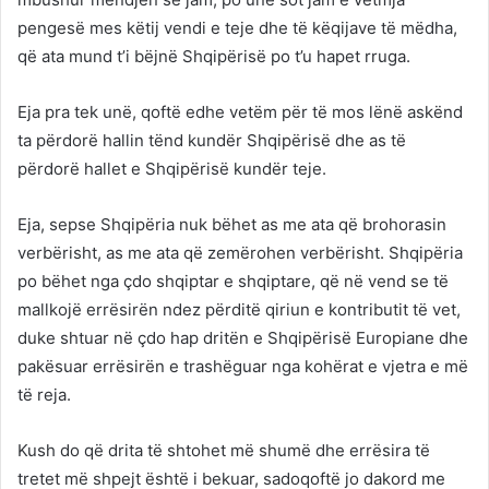
pengesë mes këtij vendi e teje dhe të këqijave të mëdha,
që ata mund t’i bëjnë Shqipërisë po t’u hapet rruga.
Eja pra tek unë, qoftë edhe vetëm për të mos lënë askënd
ta përdorë hallin tënd kundër Shqipërisë dhe as të
përdorë hallet e Shqipërisë kundër teje.
Eja, sepse Shqipëria nuk bëhet as me ata që brohorasin
verbërisht, as me ata që zemërohen verbërisht. Shqipëria
po bëhet nga çdo shqiptar e shqiptare, që në vend se të
mallkojë errësirën ndez përditë qiriun e kontributit të vet,
duke shtuar në çdo hap dritën e Shqipërisë Europiane dhe
pakësuar errësirën e trashëguar nga kohërat e vjetra e më
të reja.
Kush do që drita të shtohet më shumë dhe errësira të
tretet më shpejt është i bekuar, sadoqoftë jo dakord me