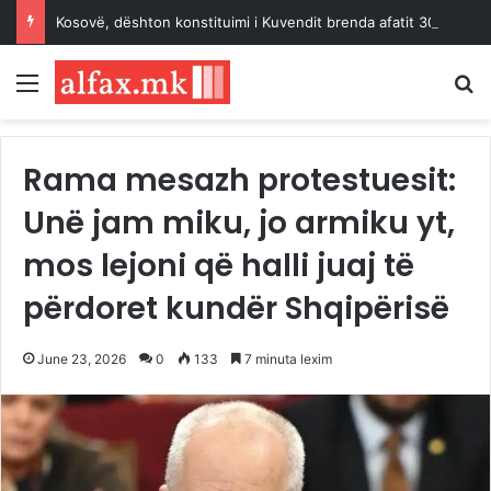
Kosovë, dështon konstituimi i Kuvendit brenda afatit 30 ditësh
Menu
K
Rama mesazh protestuesit:
Unë jam miku, jo armiku yt,
mos lejoni që halli juaj të
përdoret kundër Shqipërisë
June 23, 2026
0
133
7 minuta lexim