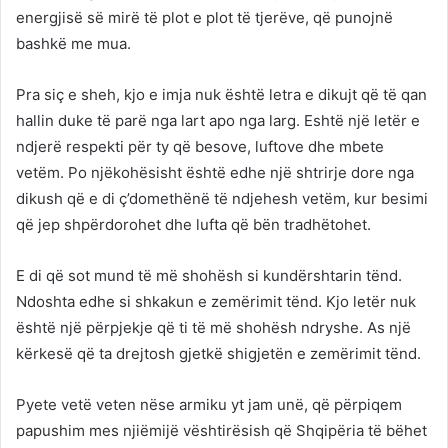
energjisë së mirë të plot e plot të tjerëve, që punojnë
bashkë me mua.
Pra siç e sheh, kjo e imja nuk është letra e dikujt që të qan
hallin duke të parë nga lart apo nga larg. Eshtë një letër e
ndjerë respekti për ty që besove, luftove dhe mbete
vetëm. Po njëkohësisht është edhe një shtrirje dore nga
dikush që e di ç’domethënë të ndjehesh vetëm, kur besimi
që jep shpërdorohet dhe lufta që bën tradhëtohet.
E di që sot mund të më shohësh si kundërshtarin tënd.
Ndoshta edhe si shkakun e zemërimit tënd. Kjo letër nuk
është një përpjekje që ti të më shohësh ndryshe. As një
kërkesë që ta drejtosh gjetkë shigjetën e zemërimit tënd.
Pyete vetë veten nëse armiku yt jam unë, që përpiqem
papushim mes njiëmijë vështirësish që Shqipëria të bëhet