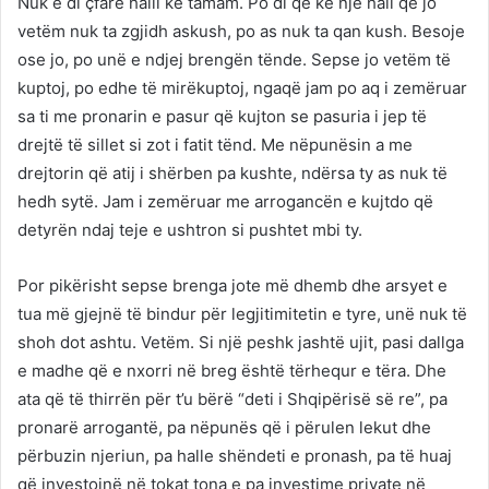
Nuk e di çfarë halli ke tamam. Po di që ke një hall që jo
vetëm nuk ta zgjidh askush, po as nuk ta qan kush. Besoje
ose jo, po unë e ndjej brengën tënde. Sepse jo vetëm të
kuptoj, po edhe të mirëkuptoj, ngaqë jam po aq i zemëruar
sa ti me pronarin e pasur që kujton se pasuria i jep të
drejtë të sillet si zot i fatit tënd. Me nëpunësin a me
drejtorin që atij i shërben pa kushte, ndërsa ty as nuk të
hedh sytë. Jam i zemëruar me arrogancën e kujtdo që
detyrën ndaj teje e ushtron si pushtet mbi ty.
Por pikërisht sepse brenga jote më dhemb dhe arsyet e
tua më gjejnë të bindur për legjitimitetin e tyre, unë nuk të
shoh dot ashtu. Vetëm. Si një peshk jashtë ujit, pasi dallga
e madhe që e nxorri në breg është tërhequr e tëra. Dhe
ata që të thirrën për t’u bërë “deti i Shqipërisë së re”, pa
pronarë arrogantë, pa nëpunës që i përulen lekut dhe
përbuzin njeriun, pa halle shëndeti e pronash, pa të huaj
që investojnë në tokat tona e pa investime private në