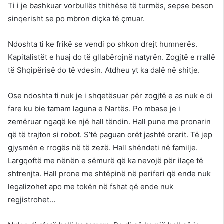
Ti i je bashkuar vorbullës thithëse të turmës, sepse beson
sinqerisht se po mbron diçka të çmuar.
Ndoshta ti ke frikë se vendi po shkon drejt humnerës.
Kapitalistët e huaj do të gllabërojnë natyrën. Zogjtë e rrallë
të Shqipërisë do të vdesin. Atdheu yt ka dalë në shitje.
Ose ndoshta ti nuk je i shqetësuar për zogjtë e as nuk e di
fare ku bie tamam laguna e Nartës. Po mbase je i
zemëruar ngaqë ke një hall tëndin. Hall pune me pronarin
që të trajton si robot. S’të paguan orët jashtë orarit. Të jep
gjysmën e rrogës në të zezë. Hall shëndeti në familje.
Largqoftë me nënën e sëmurë që ka nevojë për ilaçe të
shtrenjta. Hall prone me shtëpinë në periferi që ende nuk
legalizohet apo me tokën në fshat që ende nuk
regjistrohet…