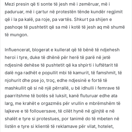
Mezi presin që ti sonte të jesh më i zemëruar, më i
paduruar, më i çartur në protestën tënde kundër regjimit
që i la pa kalë, pa roje, pa vartës. Shkurt pa shijen e
pashoqe të pushtetit që sa më i kotë të jesh aq më shumë
të mungon.
Influencerat, blogerat e kullerat që të bënë të ndjehesh
heroi i tyre, duke të dhënë për herë të parë në jetë
ndjesinë dehëse të pushtetit që ka shpirti i luftëtarit të
dalë nga radhët e popullit mbi të kamurit, të famshmit, të
njohurit dhe pse jo, troç, edhe ndjesinë e fortë të
mashkullit që si në një përrallë, u bë idhulli i femrave të
paarritshme të botës së luksit, kanë fluturuar edhe ata
larg, me krahët e orgazmës për vrullin e mbrëmshëm të
lajkeve e të follouersave, të cilët hynë në gjinjtë e në
shalët e tyre si protestues, por tanimë do të mbeten në
listën e tyre si klientë të reklamave për vilat, hotelet,