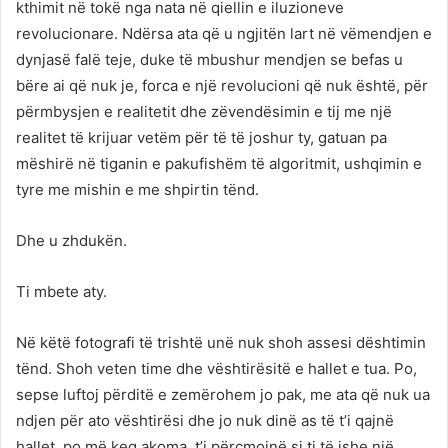
kthimit në tokë nga nata në qiellin e iluzioneve
revolucionare. Ndërsa ata që u ngjitën lart në vëmendjen e
dynjasë falë teje, duke të mbushur mendjen se befas u
bëre ai që nuk je, forca e një revolucioni që nuk është, për
përmbysjen e realitetit dhe zëvendësimin e tij me një
realitet të krijuar vetëm për të të joshur ty, gatuan pa
mëshirë në tiganin e pakufishëm të algoritmit, ushqimin e
tyre me mishin e me shpirtin tënd.
Dhe u zhdukën.
Ti mbete aty.
Në këtë fotografi të trishtë unë nuk shoh assesi dështimin
tënd. Shoh veten time dhe vështirësitë e hallet e tua. Po,
sepse luftoj përditë e zemërohem jo pak, me ata që nuk ua
ndjen për ato vështirësi dhe jo nuk dinë as të t’i qajnë
hallet, po më keq akoma, t’i përçmojnë si ti të ishe një