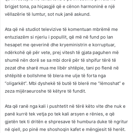
brigjet tona, pa hiçasgjë që e cënon harmoninë e një
vëllazërie të lumtur, sot nuk janë askund.
Ata që në studiot televizive të komentuan mbrëmë me
entuziazëm si njeriu i popullit, që më në fund po lan
hesapet me qeverinë dhe kryeministrin e korruptuar,
ndërkohë që për vete, prej vitesh të gjata paguhen më
shumë nën dorë se sa mbi dorë për të shpifur tërë të
zezat dhe sharë mua me libër shtëpie, tani po flenë në
shtëpitë e bollshme të blera me ulje të forta nga
“oligarkët”. Mbi dyshekë të butë të blerë me “lëmoshat” e
zeza mijëraeuroshe të këtyre të fundit.
Ata që ranë nga kali i pushtetit në tërë këto vite dhe nuk e
panë kurrë tek vetja po tek kali arsyen e rënies, e që
gjetën tek ti dritën e shpresave të humbura duke të ngritur
në qiell, po pinë me shoshoqin kafet e mëngjesit të herët.