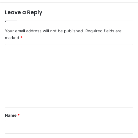
Leave a Reply
Your email address will not be published.
Required fields are
marked
*
C
o
m
m
e
n
t
*
Name
*