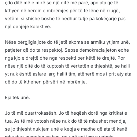
çdo ditë më e mirë se një ditë më parë, apo ata që të
kthyen në heroin e mbrëmjes për të të lënë në rrugë,
vetëm, si shishe boshe të hedhur tutje pa kokëçarje pas
një dehjeje kolektive.
Nëse përgjigja jote do të jetë akoma se armiku yt jam unë,
patjetër që do ta respektoj. Sepse demokracia jeton edhe
nga kjo e drejtë dhe nga respekti për këtë të drejtë. Por
nëse një ditë do të kuptosh të vërtetën e thjeshtë, se halli
yt nuk është asfare larg hallit tim, atëherë mos i prit aty ata
që do të kthehen përsëri në mbrëmje.
Eja tek unë.
Jo të më duartrokasësh. Jo të heqësh dorë nga kritikat e
tua. As të më votosh nëse nuk do të të mbushet mendja,
se jo thjesht nuk jam unë e keqja e madhe që ata të kanë
mbushur mendjen se jam, po unë sot jam e vetmja