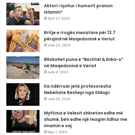
Aktori i njohur i humorit pranon
Islamin?
April 27, 2024
Rritje e rrogës mesatare për 13.7
përqind në Maqedoninë e Veriut
June 20, 2024
Bllokohet puna e “Bechtel & Enka-s”
në Maqedoninë e Veriut
June 4, 2024
Ka ndërruar jetë profesoresha
Nebehate Rexhepi nga Shkupi
June 26, 2024
Myftinia e Velesit shkreton edhe më
shumë, bën edhe një reagim lidhur me
imamin e saj
May 7, 2024