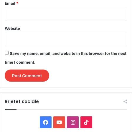
Email
*
Website
Save my name, email, and website in this browser for the next
time I comment.
Rrjetet sociale
F
Y
I
T