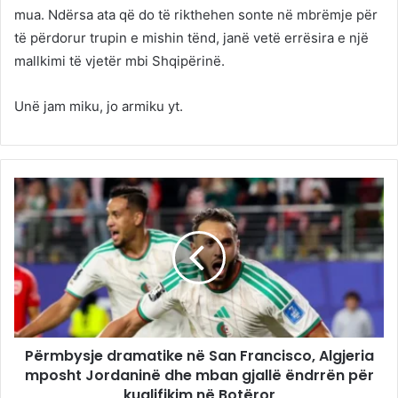
mua. Ndërsa ata që do të rikthehen sonte në mbrëmje për
të përdorur trupin e mishin tënd, janë vetë errësira e një
mallkimi të vjetër mbi Shqipërinë.
Unë jam miku, jo armiku yt.
Përmbysje dramatike në San Francisco, Algjeria
mposht Jordaninë dhe mban gjallë ëndrrën për
kualifikim në Botëror