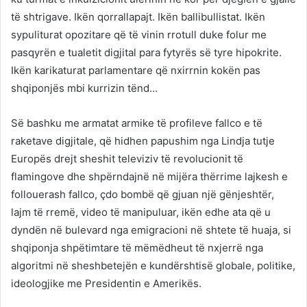
të shtrigave. Ikën qorrallapajt. Ikën ballibullistat. Ikën
sypuliturat opozitare që të vinin rrotull duke folur me
pasqyrën e tualetit digjital para fytyrës së tyre hipokrite.
Ikën karikaturat parlamentare që nxirrnin kokën pas
shqiponjës mbi kurrizin tënd…
Së bashku me armatat armike të profileve fallco e të
raketave digjitale, që hidhen papushim nga Lindja tutje
Europës drejt sheshit televiziv të revolucionit të
flamingove dhe shpërndajnë në mijëra thërrime lajkesh e
follouerash fallco, çdo bombë që gjuan një gënjeshtër,
lajm të rremë, video të manipuluar, ikën edhe ata që u
dyndën në bulevard nga emigracioni në shtete të huaja, si
shqiponja shpëtimtare të mëmëdheut të nxjerrë nga
algoritmi në sheshbetejën e kundërshtisë globale, politike,
ideologjike me Presidentin e Amerikës.