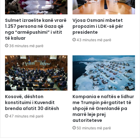
Sulmet izraelite kanë vrarë
Vjosa Osmani mbetet
1.257 persona në Gaza që
propozim i LDK-së për
nga “armëpushimi” i vitit
presidente
të kaluar
43 minutes më parë
36 minutes më parë
Kosovë, dështon
Kompania e naftës e lidhur
konstituimi i Kuvendit
me Trumpin përgatitet të
brenda afatit 30 ditësh
shpojë në Grenlandë pa
marrë leje prej
47 minutes më parë
autoriteteve
50 minutes më parë