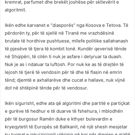
kremrat, parfumet dhe brekët joshëse për skllevërit e
algoritmit.
Ikën edhe karvanet e “diasporës” nga Kosova e Tetova. Të
përdorën ty, për të sjellë në Tiranë me vrazhdësinë
brutale të hordhive pushtuese, mllefe politike sallahanash
të pjesëve të tjera të kombit tonë. Kundër qeverisë tënde
në Shqipëri, të cilën ti nuk je asfare i detyruar ta duash.
Nuk je as i ndaluar ta luftosh. Por nuk ke as të drejtën të
lejosh të tjerë të vendosin për të dhe të flasin në emrin
tënd; djemtë e axhallarëve dhe cucat e hallave, nuk vijnë
dot në shtëpinë tënde për të vendosur.
Ikën sigurisht, edhe ata që algoritmi dhe partitë e partiçkat
e gurëve të hedhur e të duarve të fshehura, i mblodhën
për të burgosur Ramën duke e kthyer bulevardin e
kryeqytetit të Europës së Ballkanit, në një shesh mesjetar
ku turmat e inkuizicionit ulërinin në kor për djegien e gjallë