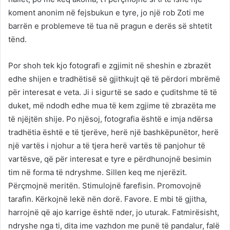
koment anonim në fejsbukun e tyre, jo një rob Zoti me
barrën e problemeve të tua në pragun e derës së shtetit
tënd.
Por shoh tek kjo fotografi e zgjimit në sheshin e zbrazët
edhe shijen e tradhëtisë së gjithkujt që të përdori mbrëmë
për interesat e veta. Ji i sigurtë se sado e çuditshme të të
duket, më ndodh edhe mua të kem zgjime të zbrazëta me
të njëjtën shije. Po njësoj, fotografia është e imja ndërsa
tradhëtia është e të tjerëve, herë një bashkëpunëtor, herë
një vartës i njohur a të tjera herë vartës të panjohur të
vartësve, që për interesat e tyre e përdhunojnë besimin
tim në forma të ndryshme. Sillen keq me njerëzit.
Përçmojnë meritën. Stimulojnë farefisin. Promovojnë
tarafin. Kërkojnë lekë nën dorë. Favore. E mbi të gjitha,
harrojnë që ajo karrige është nder, jo uturak. Fatmirësisht,
ndryshe nga ti, dita ime vazhdon me punë të pandalur, falë