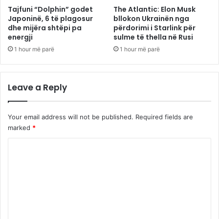
Tajfuni “Dolphin” godet
The Atlantic: Elon Musk
Japoninë, 6 të plagosur
bllokon Ukrainën nga
dhe mijëra shtëpi pa
përdorimi i Starlink për
energji
sulme të thella në Rusi
1 hour më parë
1 hour më parë
Leave a Reply
Your email address will not be published.
Required fields are
marked
*
C
o
m
m
e
n