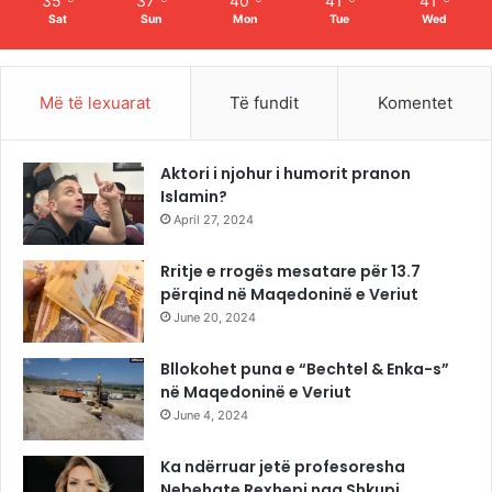
35
37
40
41
41
Sat
Sun
Mon
Tue
Wed
Më të lexuarat
Të fundit
Komentet
Aktori i njohur i humorit pranon
Islamin?
April 27, 2024
Rritje e rrogës mesatare për 13.7
përqind në Maqedoninë e Veriut
June 20, 2024
Bllokohet puna e “Bechtel & Enka-s”
në Maqedoninë e Veriut
June 4, 2024
Ka ndërruar jetë profesoresha
Nebehate Rexhepi nga Shkupi