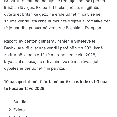
Brexit-it reflektohet në uljen e renditjes për sa i përket
lirisë së lëvizjes. Ekspertët theksojnë se, megjithëse
qytetarët britanikë gëzojnë ende udhëtim pa vizë në
shumë vende, ata kanë humbur të drejtën automatike për
të jetuar dhe punuar në vendet e Bashkimit Evropian.
Raporti evidenton gjithashtu rënien e Shteteve të
Bashkuara, të cilat nga vendi i parë në vitin 2021 kanë
zbritur në vendin e 12-të në renditjen e vitit 2026,
kryesisht si pasojë e ndryshimeve në marrëveshjet
dypalëshe për udhëtimin pa viza.
10 pasaportat më të forta në botë sipas Indeksit Global
të Pasaportave 2026:
Suedia
Zvicra