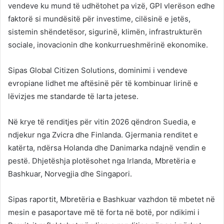
vendeve ku mund të udhëtohet pa vizë, GPI vlerëson edhe
faktorë si mundësitë për investime, cilësinë e jetës,
sistemin shëndetësor, sigurinë, klimën, infrastrukturën
sociale, inovacionin dhe konkurrueshmërinë ekonomike.
Sipas Global Citizen Solutions, dominimi i vendeve
evropiane lidhet me aftësinë për të kombinuar lirinë e
lëvizjes me standarde të larta jetese.
Në krye të renditjes për vitin 2026 qëndron Suedia, e
ndjekur nga Zvicra dhe Finlanda. Gjermania renditet e
katërta, ndërsa Holanda dhe Danimarka ndajnë vendin e
pestë. Dhjetëshja plotësohet nga Irlanda, Mbretëria e
Bashkuar, Norvegjia dhe Singapori.
Sipas raportit, Mbretëria e Bashkuar vazhdon të mbetet në
mesin e pasaportave më të forta në botë, por ndikimi i