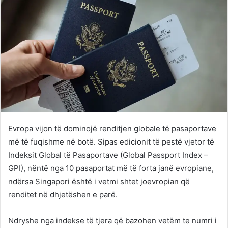
Evropa vijon të dominojë renditjen globale të pasaportave
më të fuqishme në botë. Sipas edicionit të pestë vjetor të
Indeksit Global të Pasaportave (Global Passport Index –
GPI), nëntë nga 10 pasaportat më të forta janë evropiane,
ndërsa Singapori është i vetmi shtet joevropian që
renditet në dhjetëshen e parë.
Ndryshe nga indekse të tjera që bazohen vetëm te numri i