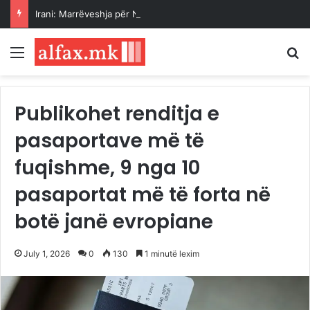
Irani: Marrëveshja për Ngushticën e Hormuzit “shumë pranë” me Omanin, akuzon SHBA-në për shkeljen e memorandumit
Menu
K
Publikohet renditja e
pasaportave më të
fuqishme, 9 nga 10
pasaportat më të forta në
botë janë evropiane
July 1, 2026
0
130
1 minutë lexim