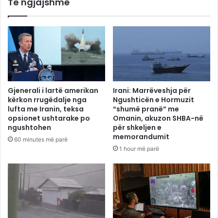
Të ngjajshme
Gjenerali i lartë amerikan
Irani: Marrëveshja për
kërkon rrugëdalje nga
Ngushticën e Hormuzit
lufta me Iranin, teksa
“shumë pranë” me
opsionet ushtarake po
Omanin, akuzon SHBA-në
ngushtohen
për shkeljen e
memorandumit
60 minutes më parë
1 hour më parë