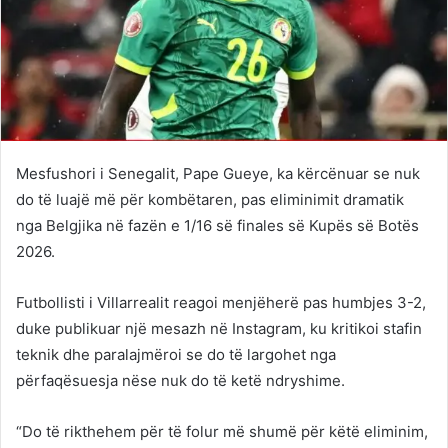
Mesfushori i Senegalit, Pape Gueye, ka kërcënuar se nuk
do të luajë më për kombëtaren, pas eliminimit dramatik
nga Belgjika në fazën e 1/16 së finales së Kupës së Botës
2026.
Futbollisti i Villarrealit reagoi menjëherë pas humbjes 3-2,
duke publikuar një mesazh në Instagram, ku kritikoi stafin
teknik dhe paralajmëroi se do të largohet nga
përfaqësuesja nëse nuk do të ketë ndryshime.
“Do të rikthehem për të folur më shumë për këtë eliminim,