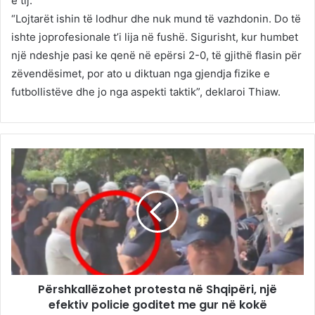
e tij.
“Lojtarët ishin të lodhur dhe nuk mund të vazhdonin. Do të
ishte joprofesionale t’i lija në fushë. Sigurisht, kur humbet
një ndeshje pasi ke qenë në epërsi 2-0, të gjithë flasin për
zëvendësimet, por ato u diktuan nga gjendja fizike e
futbollistëve dhe jo nga aspekti taktik”, deklaroi Thiaw.
Përshkallëzohet protesta në Shqipëri, një
efektiv policie goditet me gur në kokë