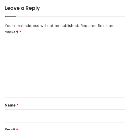
Leave a Reply
Your email address will not be published.
Required fields are
marked
*
C
o
m
m
e
n
t
*
Name
*
Email
*