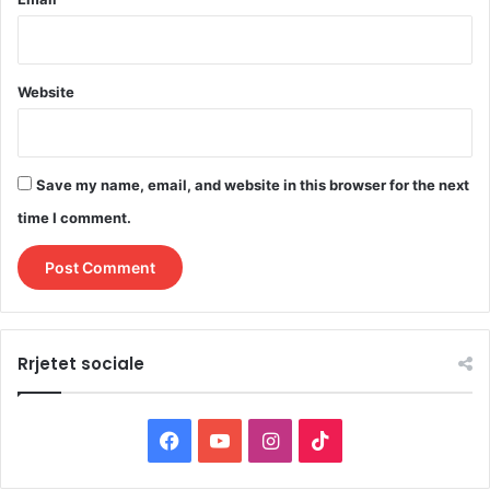
Website
Save my name, email, and website in this browser for the next
time I comment.
Rrjetet sociale
F
Y
I
T
a
o
n
i