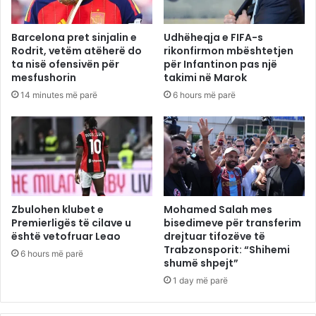
Barcelona pret sinjalin e
Udhëheqja e FIFA-s
Rodrit, vetëm atëherë do
rikonfirmon mbështetjen
ta nisë ofensivën për
për Infantinon pas një
mesfushorin
takimi në Marok
14 minutes më parë
6 hours më parë
Zbulohen klubet e
Mohamed Salah mes
Premierligës të cilave u
bisedimeve për transferim
është vetofruar Leao
drejtuar tifozëve të
Trabzonsporit: “Shihemi
6 hours më parë
shumë shpejt”
1 day më parë