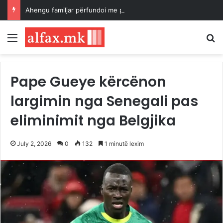
Ahengu familjar përfundoi me polici, qëlloi me armë kurse plumbat dëmtuan shtëpinë
Menu
K
Pape Gueye kërcënon
largimin nga Senegali pas
eliminimit nga Belgjika
July 2, 2026
0
132
1 minutë lexim