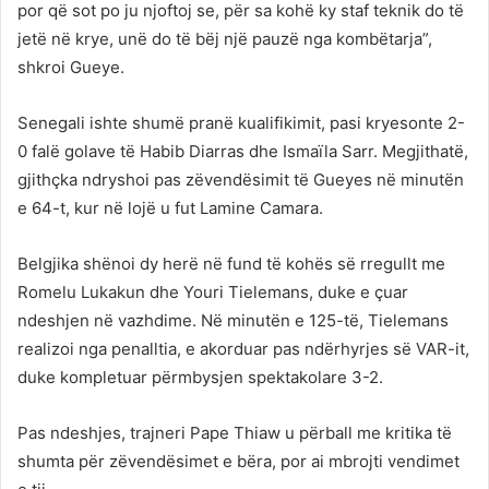
por që sot po ju njoftoj se, për sa kohë ky staf teknik do të
jetë në krye, unë do të bëj një pauzë nga kombëtarja”,
shkroi Gueye.
Senegali ishte shumë pranë kualifikimit, pasi kryesonte 2-
0 falë golave të Habib Diarras dhe Ismaïla Sarr. Megjithatë,
gjithçka ndryshoi pas zëvendësimit të Gueyes në minutën
e 64-t, kur në lojë u fut Lamine Camara.
Belgjika shënoi dy herë në fund të kohës së rregullt me
Romelu Lukakun dhe Youri Tielemans, duke e çuar
ndeshjen në vazhdime. Në minutën e 125-të, Tielemans
realizoi nga penalltia, e akorduar pas ndërhyrjes së VAR-it,
duke kompletuar përmbysjen spektakolare 3-2.
Pas ndeshjes, trajneri Pape Thiaw u përball me kritika të
shumta për zëvendësimet e bëra, por ai mbrojti vendimet