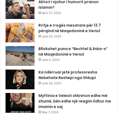
Aktori i njohur i humorit pranon
Islamin?
April 27, 2024
Rritje e rrogës mesatare për 13.7
përqind në Maqedoninë e Veriut
June 20, 2024
Bllokohet puna e “Bechtel & Enka-s”
në Maqedoninë e Veriut
June 4, 2024
Ka ndërruar jetë profesoresha
Nebehate Rexhepi nga Shkupi
June 26, 2024
Myftinia e Velesit shkreton edhe më
shumë, bën edhe një reagim lidhur me
imamin e saj
May 7, 2024