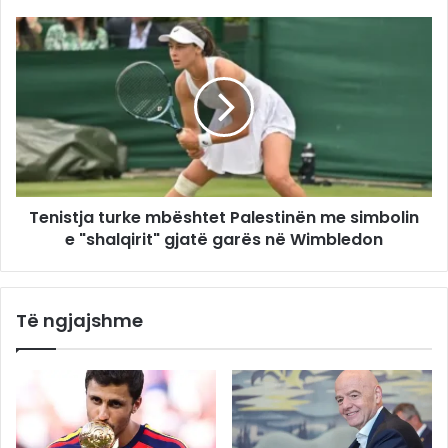
Tenistja turke mbështet Palestinën me simbolin
e "shalqirit" gjatë garës në Wimbledon
Të ngjajshme