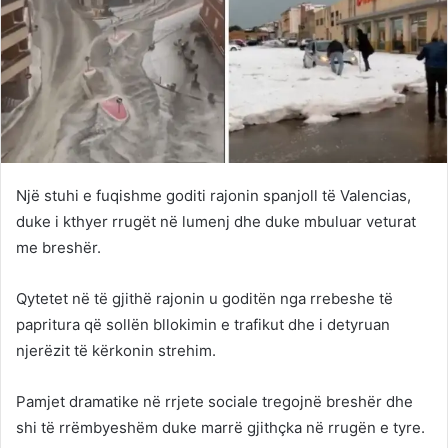
Një stuhi e fuqishme goditi rajonin spanjoll të Valencias,
duke i kthyer rrugët në lumenj dhe duke mbuluar veturat
me breshër.
Qytetet në të gjithë rajonin u goditën nga rrebeshe të
papritura që sollën bllokimin e trafikut dhe i detyruan
njerëzit të kërkonin strehim.
Pamjet dramatike në rrjete sociale tregojnë breshër dhe
shi të rrëmbyeshëm duke marrë gjithçka në rrugën e tyre.