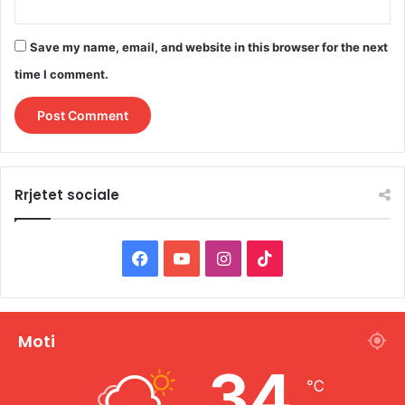
Save my name, email, and website in this browser for the next
time I comment.
Rrjetet sociale
F
Y
I
T
a
o
n
i
c
u
s
k
Moti
e
T
t
T
34
℃
b
u
a
o