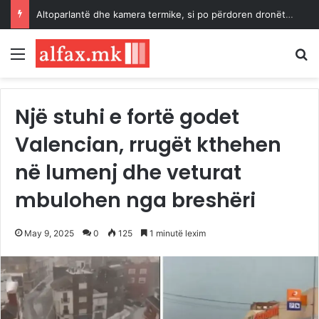
Altoparlantë dhe kamera termike, si po përdoren dronët kundër temperaturave ekstreme në Korenë e Jugut
Menu
K
Një stuhi e fortë godet
Valencian, rrugët kthehen
në lumenj dhe veturat
mbulohen nga breshëri
May 9, 2025
0
125
1 minutë lexim