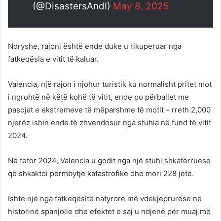
(@DisastersAndI)
May 8, 2025
Ndryshe, rajoni është ende duke u rikuperuar nga
fatkeqësia e vitit të kaluar.
Valencia, një rajon i njohur turistik ku normalisht pritet mot
i ngrohtë në këtë kohë të vitit, ende po përballet me
pasojat e ekstremeve të mëparshme të motit – rreth 2,000
njerëz ishin ende të zhvendosur nga stuhia në fund të vitit
2024.
Në tetor 2024, Valencia u godit nga një stuhi shkatërruese
që shkaktoi përmbytje katastrofike dhe mori 228 jetë.
Ishte një nga fatkeqësitë natyrore më vdekjeprurëse në
historinë spanjolle dhe efektet e saj u ndjenë për muaj më