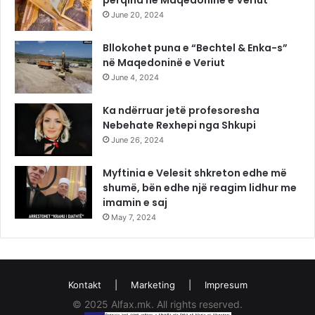
përqind në Maqedoninë e Veriut
June 20, 2024
Bllokohet puna e “Bechtel & Enka-s”
në Maqedoninë e Veriut
June 4, 2024
Ka ndërruar jetë profesoresha
Nebehate Rexhepi nga Shkupi
June 26, 2024
Myftinia e Velesit shkreton edhe më
shumë, bën edhe një reagim lidhur me
imamin e saj
May 7, 2024
Kontakt
|
Marketing
|
Impresum
© 2025 Alfax.mk. All rights reserved.