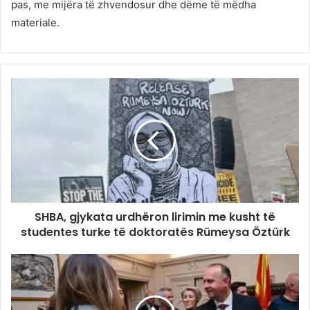
pas, me mijëra të zhvendosur dhe dëme të mëdha
materiale.
SHBA, gjykata urdhëron lirimin me kusht të
studentes turke të doktoratës Rümeysa Öztürk