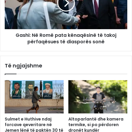
Gashi: Në Romë pata kënaqësinë të takoj
përfaqësues të diasporës sonë
Të ngjajshme
Sulmet e Huthive ndaj
Altoparlantë dhe kamera
forcave qeveritare në
termike, si po përdoren
Jemen lënë të paktën 30 të
dronët kundër