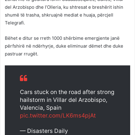
del Arzobispo dhe l’Olleria, ku shtresat e breshërit ishin
shumë të trasha, shkruajnë mediat e huaja, përcjell
Telegrafi.
Bëhet e ditur se rreth 1000 shërbime emergjente janë
përfshirë në ndërhyrje, duke eliminuar dëmet dhe duke
pastruar rrugët.
Cars stuck on the road after strong
hailstorm in Villar del Arzobispo,
Valencia, Spain
pic.twitter.com/LK6ms4pjAt
— Disasters Daily