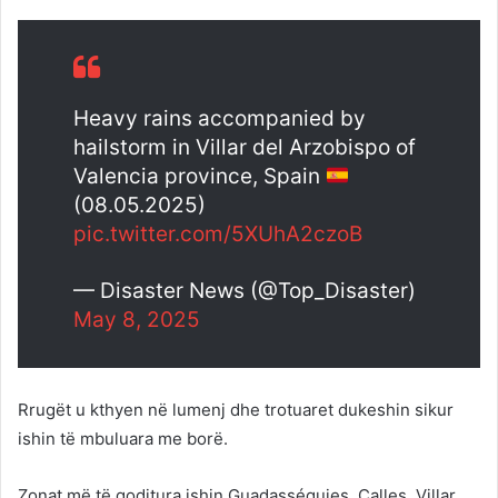
Heavy rains accompanied by
hailstorm in Villar del Arzobispo of
Valencia province, Spain
(08.05.2025)
pic.twitter.com/5XUhA2czoB
— Disaster News (@Top_Disaster)
May 8, 2025
Rrugët u kthyen në lumenj dhe trotuaret dukeshin sikur
ishin të mbuluara me borë.
Zonat më të goditura ishin Guadasséquies, Calles, Villar