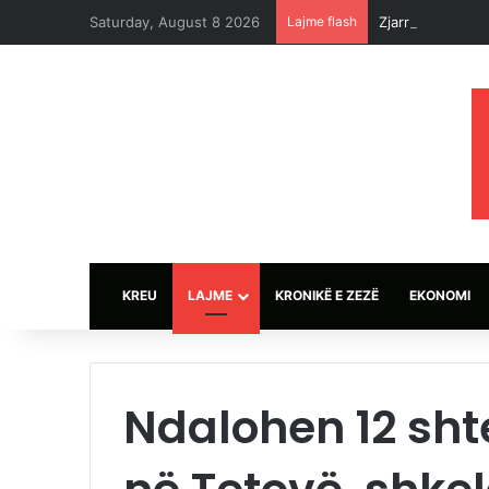
Saturday, August 8 2026
Lajme flash
Zjarret djegin 
KREU
LAJME
KRONIKË E ZEZË
EKONOMI
Ndalohen 12 shte