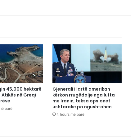
gin 45,000 hektarë
Gjenerali i lartë amerikan
e Atikës në Greqi
kërkon rrugëdalje nga lufta
orëve
me Iranin, teksa opsionet
ushtarake po ngushtohen
më parë
4 hours më parë