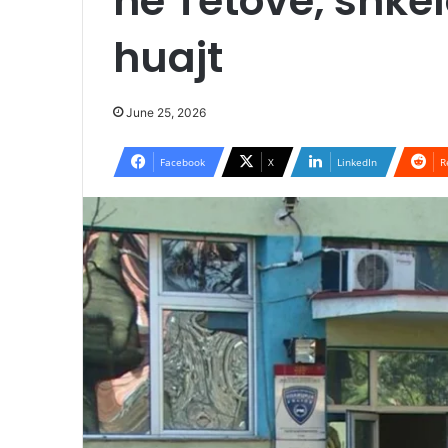
në Tetovë, shkel
huajt
June 25, 2026
Facebook
X
LinkedIn
R