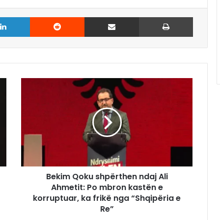
LinkedIn
Reddit
Share via Email
Print
Bekim Qoku shpërthen ndaj Ali
Ahmetit: Po mbron kastën e
korruptuar, ka frikë nga “Shqipëria e
Re”