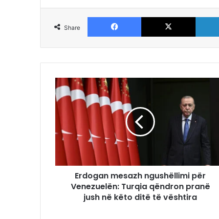
Facebook
X
Share
Erdogan mesazh ngushëllimi për
Venezuelën: Turqia qëndron pranë
jush në këto ditë të vështira