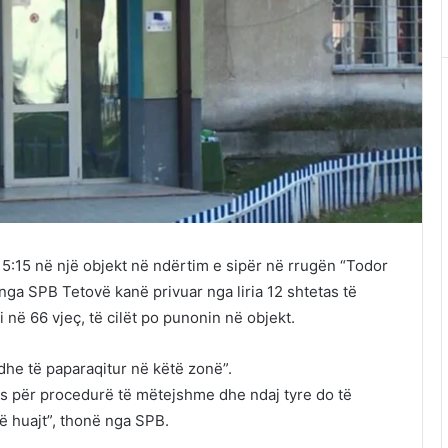
15:15 në një objekt në ndërtim e sipër në rrugën “Todor
nga SPB Tetovë kanë privuar nga liria 12 shtetas të
në 66 vjeç, të cilët po punonin në objekt.
dhe të paparaqitur në këtë zonë”.
vës për procedurë të mëtejshme dhe ndaj tyre do të
të huajt”, thonë nga SPB.