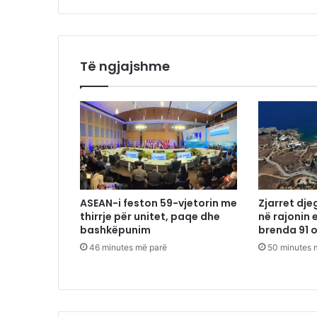
Të ngjajshme
ASEAN-i feston 59-vjetorin me
Zjarret dje
thirrje për unitet, paqe dhe
në rajonin 
bashkëpunim
brenda 91 
46 minutes më parë
50 minutes 