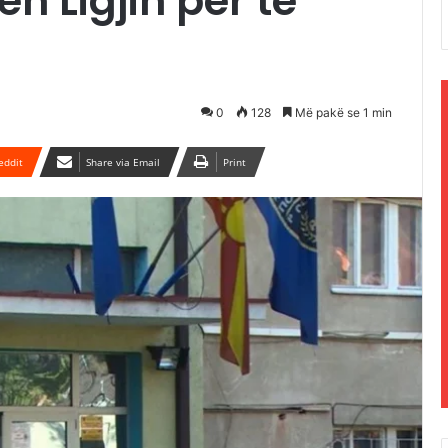
ën Ligjin për të
0
128
Më pakë se 1 min
eddit
Share via Email
Print