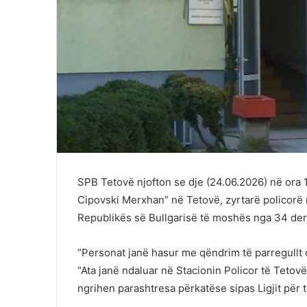
SPB Tetovë njofton se dje (24.06.2026) në ora 
Cipovski Merxhan” në Tetovë, zyrtarë policorë 
Republikës së Bullgarisë të moshës nga 34 deri 
“Personat janë hasur me qëndrim të parregullt 
“Ata janë ndaluar në Stacionin Policor të Teto
ngrihen parashtresa përkatëse sipas Ligjit për 