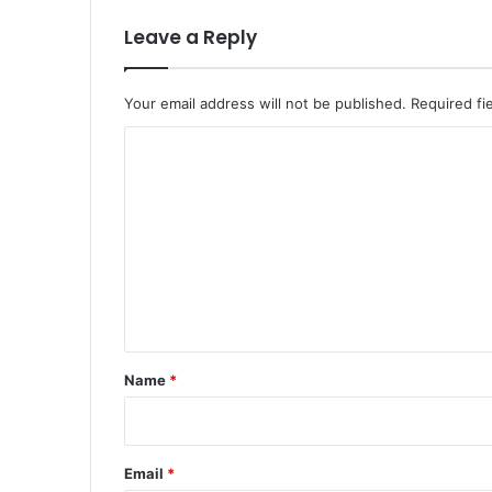
Leave a Reply
Your email address will not be published.
Required fi
C
o
m
m
e
n
t
*
Name
*
Email
*