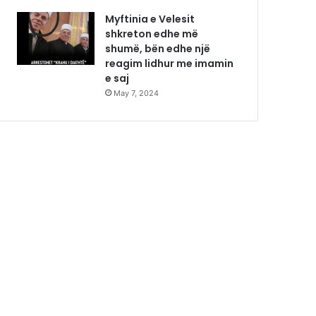
Myftinia e Velesit
shkreton edhe më
shumë, bën edhe një
reagim lidhur me imamin
e saj
May 7, 2024