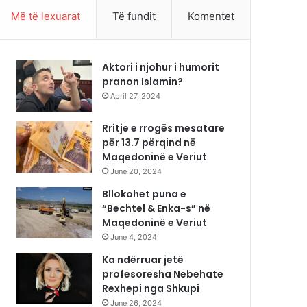
Më të lexuarat
Të fundit
Komentet
Aktori i njohur i humorit
pranon Islamin?
April 27, 2024
Rritje e rrogës mesatare
për 13.7 përqind në
Maqedoninë e Veriut
June 20, 2024
Bllokohet puna e
“Bechtel & Enka-s” në
Maqedoninë e Veriut
June 4, 2024
Ka ndërruar jetë
profesoresha Nebehate
Rexhepi nga Shkupi
June 26, 2024