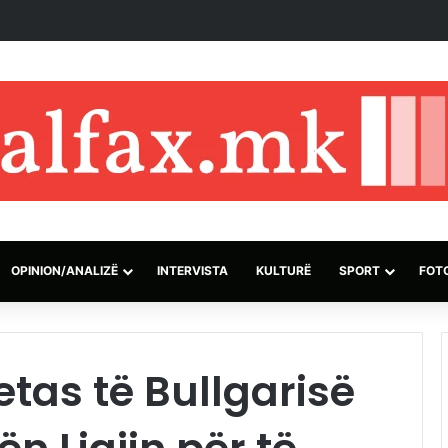
45,000 hektarë në rajonin e Atikës në Greqi brenda 91 orëve
OPINION/ANALIZË
INTERVISTA
KULTURË
SPORT
FOT
tas të Bullgarisë