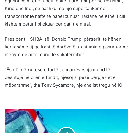
ngushticë ditët e fundit, duke u drejtuar për në Pakistan,
Kinë dhe Indi, së bashku me një supertanker që
transportonte naftë të papërpunuar irakiane në Kinë, i cili
kishte mbetur i bllokuar për gati tre muaj.
Presidenti i SHBA-së, Donald Trump, përsëriti të hënën
kërkesën e tij që Irani të dorëzojë uraniumin e pasuruar në
mënyrë që ai të mund të shkatërrohet.
“Është një kujtesë e fortë se marrëveshja mund të
dështojë në orën e fundit, njësoj si pesë përpjekjet e
mëparshme”, tha Tony Sycamore, një analist tregu në IG.