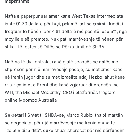
mëparshme.
Nafta e papërpunuar amerikane West Texas Intermediate
ishte 91.79 dollarë për fuçi, pak më lart se çmimi i fundit i
tregtuar të hënën, por 4.81 dollarë më poshtë, ose 5%, nga
mbyllja e së premtes. Nuk pati marrëveshje të hënën për
shkak të festës së Ditës së Përkujtimit në SHBA.
Ndërsa të dy kontratat ranë gjatë seancës së natës me
shpresën për një marrëveshje paqeje, sulmet amerikane
në Iranin jugor dhe sulmet izraelite ndaj Hezbollahut kanë
rritur çmimet e Brent dhe kanë zgjeruar diferencën me
WTI, tha Michael McCarthy, CEO i platformës tregtare
online Moomoo Australia.
Sekretari i Shtetit i SHBA-së, Marco Rubio, tha të martën
se negociatat për një marrëveshje me Iranin mund të
“zgjatin disa ditë”, duke shuar shpresat për një përfundim