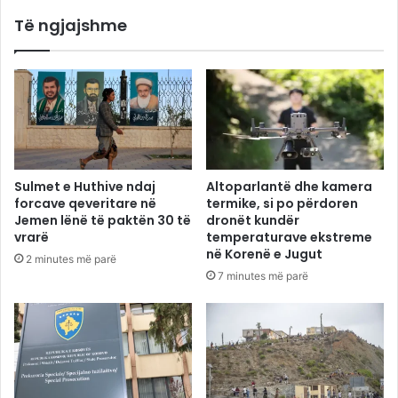
Të ngjajshme
Sulmet e Huthive ndaj
Altoparlantë dhe kamera
forcave qeveritare në
termike, si po përdoren
Jemen lënë të paktën 30 të
dronët kundër
vrarë
temperaturave ekstreme
në Korenë e Jugut
2 minutes më parë
7 minutes më parë