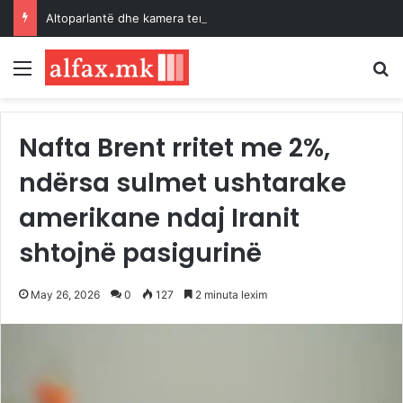
Altoparlantë dhe kamera termike, si po përdoren dronët kundër temperaturave ekstreme në Korenë e Jugut
Menu
K
Nafta Brent rritet me 2%,
ndërsa sulmet ushtarake
amerikane ndaj Iranit
shtojnë pasigurinë
May 26, 2026
0
127
2 minuta lexim