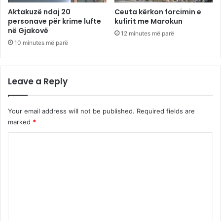
Aktakuzë ndaj 20
Ceuta kërkon forcimin e
personave për krime lufte
kufirit me Marokun
në Gjakovë
12 minutes më parë
10 minutes më parë
Leave a Reply
Your email address will not be published.
Required fields are
marked
*
C
o
m
m
e
n