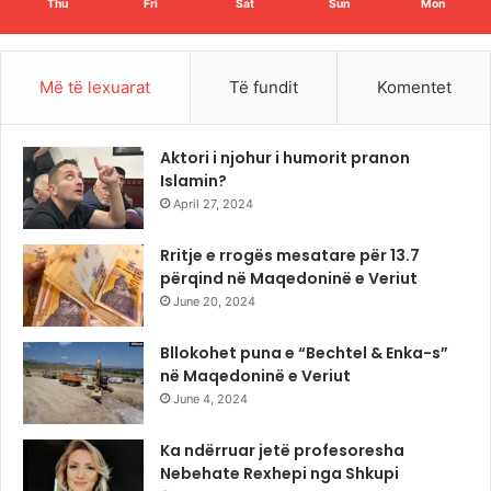
Thu
Fri
Sat
Sun
Mon
Më të lexuarat
Të fundit
Komentet
Aktori i njohur i humorit pranon
Islamin?
April 27, 2024
Rritje e rrogës mesatare për 13.7
përqind në Maqedoninë e Veriut
June 20, 2024
Bllokohet puna e “Bechtel & Enka-s”
në Maqedoninë e Veriut
June 4, 2024
Ka ndërruar jetë profesoresha
Nebehate Rexhepi nga Shkupi