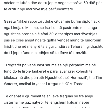
ndalonte luftën dhe do t’u jepte negociatorëve 60 ditë për
të arritur një marrëveshje përfundimtare.
Gazeta Nikkei raportoi , duke cituar një burim diplomatik
nga Lindja e Mesme, se Irani do të pastronte minat nga
ngushtica brenda një afati 30-ditor sipas marrëveshjes,
pas së cilës anijet nga të gjitha vendet mund të lundronin
lirisht dhe në mënyrë të sigurt, ndërsa Teherani gjithashtu
do t’i jepte fund mbledhjes së tarifave të tranzitit.
“Tregtarët po vënë bast shumë se një përparim më në
fund do të lirojë tankerët e paralizuar prej kohësh të
bllokuar në dhe përreth Ngushticës së Hormuzit”, tha Tim
Waterer, analisti kryesor i tregut në KCM Trade.
Të dhënat e gjurmimit të anijeve treguan se tre anije
cisterna me gaz natyror të lëngshëm kaluan nëpër