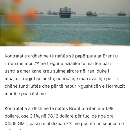
Kontratat e ardhshme të naftës së papërpunuar Brent u
rritën me mbi 2% në tregtinë aziatike të martën pasi
ushtria amerikane kreu sulme ajrore në Iran, duke i
mbajtur tregjet në ankth, ndërsa një marrëveshje për t’i
dhënë fund luftës dhe për të hapur Ngushticën e Hormuzit
mbeti e paarritshme.
Kontratat e ardhshme të naftës Brent u rritën me 1.98
dollarë, ose 2.1%, në 98.12 dollarë për fuçi që nga ora
04:05 GMT, pasi u stabilizuan 7% më poshtë në seancën e