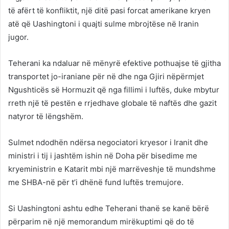
të afërt të konfliktit, një ditë pasi forcat amerikane kryen
atë që Uashingtoni i quajti sulme mbrojtëse në Iranin
jugor.
Teherani ka ndaluar në mënyrë efektive pothuajse të gjitha
transportet jo-iraniane për në dhe nga Gjiri nëpërmjet
Ngushticës së Hormuzit që nga fillimi i luftës, duke mbytur
rreth një të pestën e rrjedhave globale të naftës dhe gazit
natyror të lëngshëm.
Sulmet ndodhën ndërsa negociatori kryesor i Iranit dhe
ministri i tij i jashtëm ishin në Doha për bisedime me
kryeministrin e Katarit mbi një marrëveshje të mundshme
me SHBA-në për t’i dhënë fund luftës tremujore.
Si Uashingtoni ashtu edhe Teherani thanë se kanë bërë
përparim në një memorandum mirëkuptimi që do të