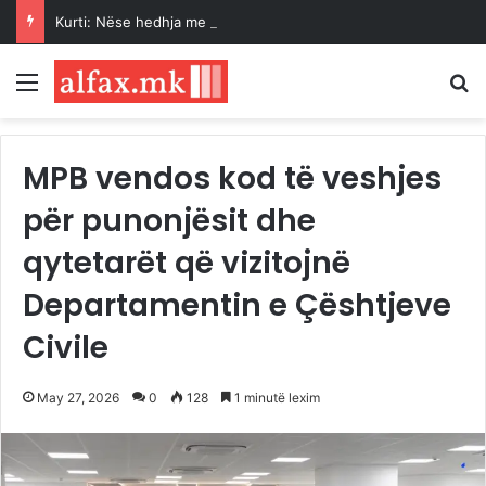
Kurti: Nëse hedhja me vezë është çmimi që duhet ta paguaj për t’u takuar dhe për marrëveshje, jam i lumtur ta bëj këtë
Menu
K
MPB vendos kod të veshjes
për punonjësit dhe
qytetarët që vizitojnë
Departamentin e Çështjeve
Civile
May 27, 2026
0
128
1 minutë lexim