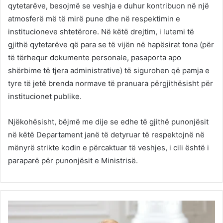
qytetarëve, besojmë se veshja e duhur kontribuon në një
atmosferë më të mirë pune dhe në respektimin e
institucioneve shtetërore. Në këtë drejtim, i lutemi të
gjithë qytetarëve që para se të vijën në hapësirat tona (për
të tërhequr dokumente personale, pasaporta apo
shërbime të tjera administrative) të sigurohen që pamja e
tyre të jetë brenda normave të pranuara përgjithësisht për
institucionet publike.
Njëkohësisht, bëjmë me dije se edhe të gjithë punonjësit
në këtë Departament janë të detyruar të respektojnë në
mënyrë strikte kodin e përcaktuar të veshjes, i cili është i
paraparë për punonjësit e Ministrisë.