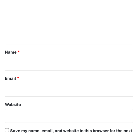
m
m
e
n
t
*
Name
*
Email
*
Website
Save my name, email, and website in this browser for the next