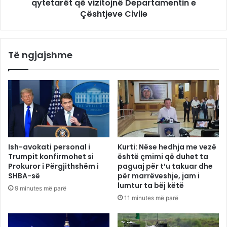
qytetarët që vizitojnë Departamentin e
Çështjeve Civile
Të ngjajshme
Ish-avokati personal i
Kurti: Nëse hedhja me vezë
Trumpit konfirmohet si
është çmimi që duhet ta
Prokuror i Përgjithshëm i
paguaj për t’u takuar dhe
SHBA-së
për marrëveshje, jam i
lumtur ta bëj këtë
9 minutes më parë
11 minutes më parë