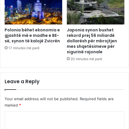
Polonia bëhet ekonomia e
Japonia synon buxhet
gjashtë më e madhe e BE-
rekord prej 56 miliardë
së, synon të kalojë Zvicrën
dollarësh për mbrojtjen
mes shqetësimeve për
17 minutes më parë
sigurinë rajonale
20 minutes më parë
Leave a Reply
Your email address will not be published.
Required fields are
marked
*
C
o