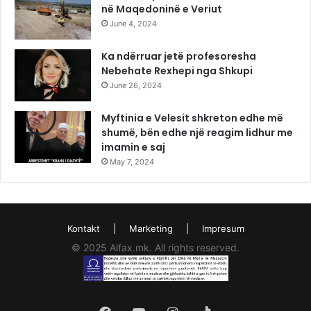
në Maqedoninë e Veriut
June 4, 2024
Ka ndërruar jetë profesoresha
Nebehate Rexhepi nga Shkupi
June 26, 2024
Myftinia e Velesit shkreton edhe më
shumë, bën edhe një reagim lidhur me
imamin e saj
May 7, 2024
Kontakt
|
Marketing
|
Impresum
© 2025 Alfax.mk. All rights reserved.