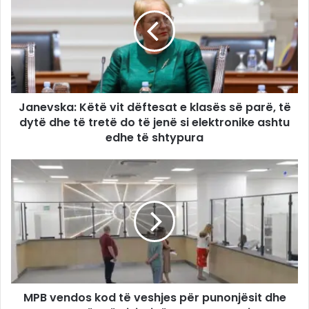
Janevska: Këtë vit dëftesat e klasës së parë, të
dytë dhe të tretë do të jenë si elektronike ashtu
edhe të shtypura
MPB vendos kod të veshjes për punonjësit dhe