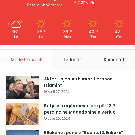
o
e
r
7.67 km/h
Retë e Shpërndara
k
a
m
36
38
39
40
42
℃
℃
℃
℃
℃
Sat
Sun
Mon
Tue
Wed
Më të lexuarat
Të fundit
Komentet
Aktori i njohur i humorit pranon
Islamin?
April 27, 2024
Rritje e rrogës mesatare për 13.7
përqind në Maqedoninë e Veriut
June 20, 2024
Bllokohet puna e “Bechtel & Enka-s”