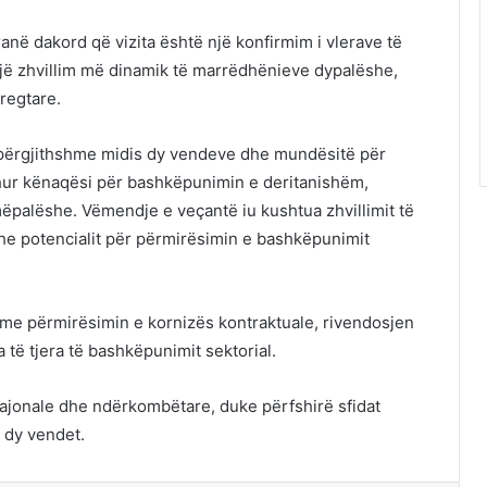
 ranë dakord që vizita është një konfirmim i vlerave të
një zhvillim më dinamik të marrëdhënieve dypalëshe,
regtare.
 përgjithshme midis dy vendeve dhe mundësitë për
hur kënaqësi për bashkëpunimin e deritanishëm,
ëpalëshe. Vëmendje e veçantë iu kushtua zhvillimit të
he potencialit për përmirësimin e bashkëpunimit
n me përmirësimin e kornizës kontraktuale, rivendosjen
 të tjera të bashkëpunimit sektorial.
ajonale dhe ndërkombëtare, duke përfshirë sfidat
 dy vendet.