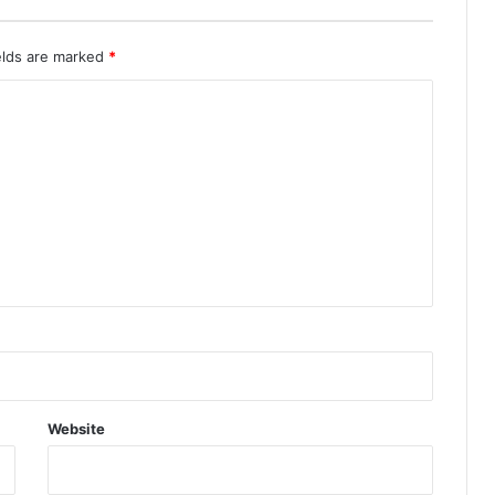
elds are marked
*
Website