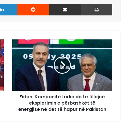
LinkedIn
Reddit
Share via Email
Print
Fidan: Kompanitë turke do të fillojnë
eksplorimin e përbashkët të
energjisë në det të hapur në Pakistan