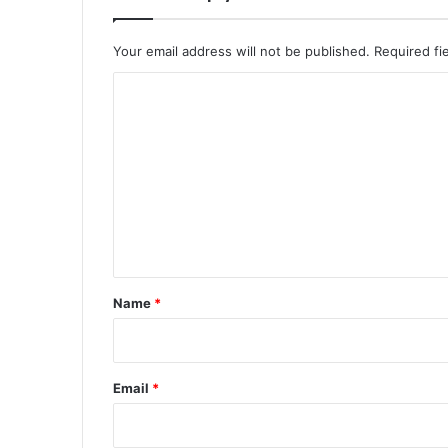
Your email address will not be published.
Required fi
C
o
m
m
e
n
t
*
Name
*
Email
*