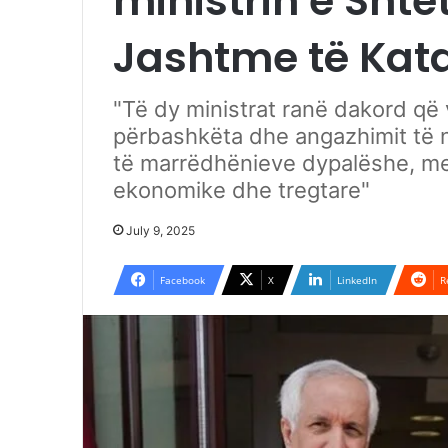
ministrin e Shte
Jashtme të Kata
"Të dy ministrat ranë dakord që v
përbashkëta dhe angazhimit të nd
të marrëdhënieve dypalëshe, me 
ekonomike dhe tregtare"
July 9, 2025
Facebook
X
LinkedIn
R