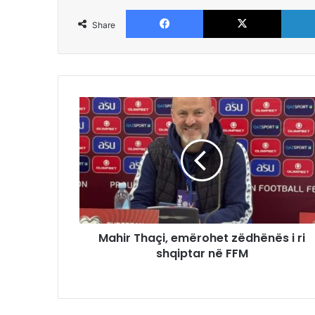
Facebook
X
Share
Mahir Thaçi, emërohet zëdhënës i ri
shqiptar në FFM