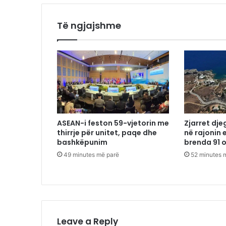
Të ngjajshme
ASEAN-i feston 59-vjetorin me
Zjarret dje
thirrje për unitet, paqe dhe
në rajonin 
bashkëpunim
brenda 91 
49 minutes më parë
52 minutes 
Leave a Reply