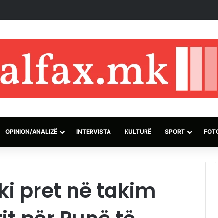
45,000 hektarë në rajonin e Atikës në Greqi brenda 91 orëve
OPINION/ANALIZË
INTERVISTA
KULTURË
SPORT
FOT
ki pret në takim