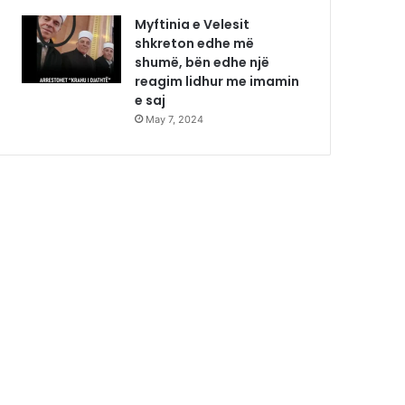
Myftinia e Velesit
shkreton edhe më
shumë, bën edhe një
reagim lidhur me imamin
e saj
May 7, 2024