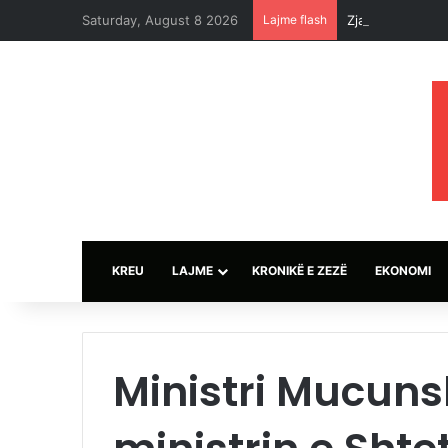
Saturday, August 8 2026
Lajme flash
Zjarret djegin 
KREU
LAJME
KRONIKË E ZEZË
EKONOMI
Ministri Mucuns