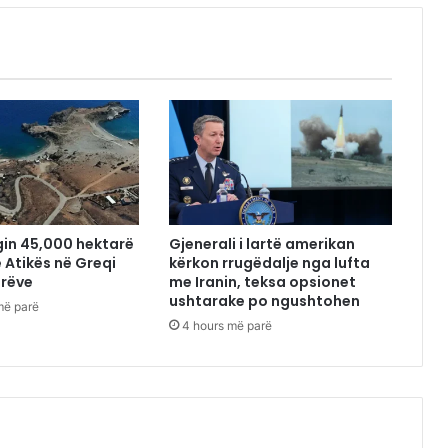
gin 45,000 hektarë
Gjenerali i lartë amerikan
e Atikës në Greqi
kërkon rrugëdalje nga lufta
orëve
me Iranin, teksa opsionet
ushtarake po ngushtohen
më parë
4 hours më parë