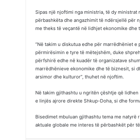
Sipas një njoftimi nga ministria, të dy ministrat
përbashkëta dhe angazhimit të ndërsjellë për 
me theks të veçantë në lidhjet ekonomike dhe t
“Në takim u diskutua edhe për marrëdhëniet e
përmirësimin e tyre të mëtejshëm, duke shpre
përfshirë edhe në kuadër të organizatave shum
marrëdhënieve ekonomike dhe të biznesit, si d
arsimor dhe kulturor”, thuhet në njoftim.
Në takim gjithashtu u ngritën çështje që lidhe
e linjës ajrore direkte Shkup-Doha, si dhe forma
Bisedimet mbuluan gjithashtu tema me natyrë r
aktuale globale me interes të përbashkët për të