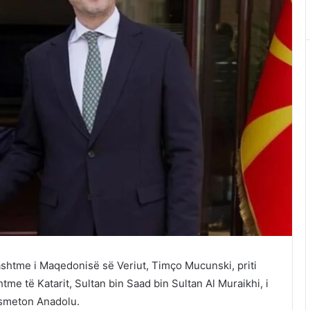
ashtme i Maqedonisë së Veriut, Timço Mucunski, priti
tme të Katarit, Sultan bin Saad bin Sultan Al Muraikhi, i
ansmeton Anadolu.