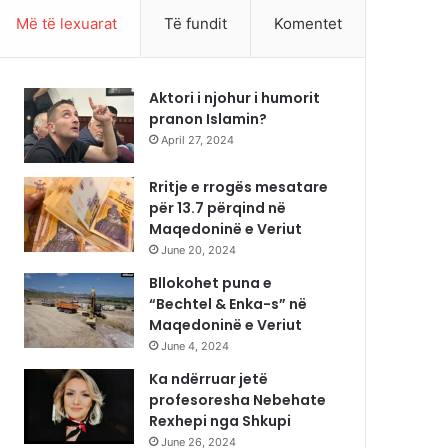
Më të lexuarat
Të fundit
Komentet
Aktori i njohur i humorit
pranon Islamin?
April 27, 2024
Rritje e rrogës mesatare
për 13.7 përqind në
Maqedoninë e Veriut
June 20, 2024
Bllokohet puna e
“Bechtel & Enka-s” në
Maqedoninë e Veriut
June 4, 2024
Ka ndërruar jetë
profesoresha Nebehate
Rexhepi nga Shkupi
June 26, 2024