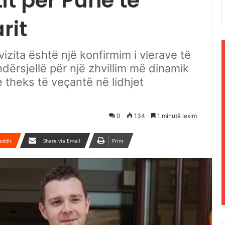
tit për Punë të
rit
izita është një konfirmim i vlerave të
ërsjellë për një zhvillim më dinamik
theks të veçantë në lidhjet
0
134
1 minutë lexim
eddit
Share via Email
Print