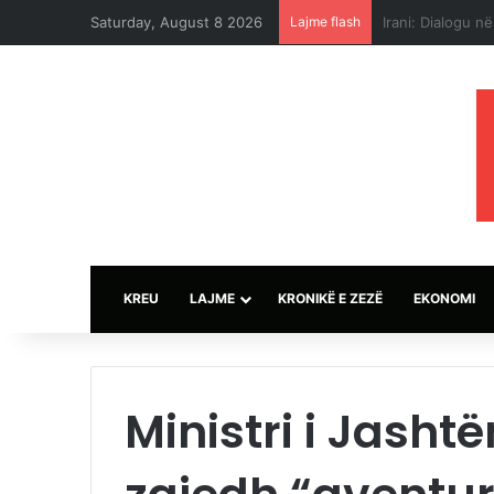
Saturday, August 8 2026
Lajme flash
Sulmet e ushtri
KREU
LAJME
KRONIKË E ZEZË
EKONOMI
Ministri i Jashtë