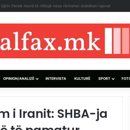
së izraelite dhe pushtuesve synojnë 5 komunitete palestineze në Breg
OPINION/ANALIZË
INTERVISTA
KULTURË
SPORT
FOT
m i Iranit: SHBA-ja