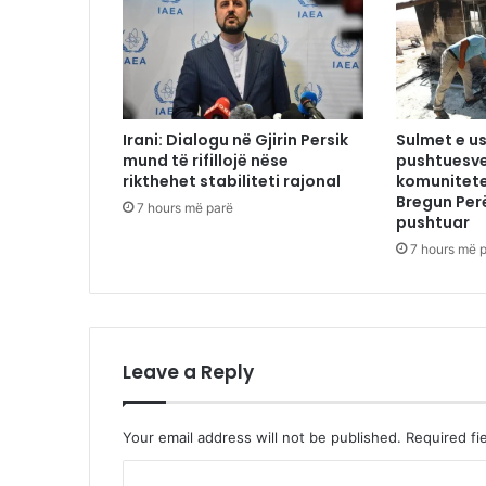
Irani: Dialogu në Gjirin Persik
Sulmet e us
mund të rifillojë nëse
pushtuesve
rikthehet stabiliteti rajonal
komunitete
Bregun Per
7 hours më parë
pushtuar
7 hours më 
Leave a Reply
Your email address will not be published.
Required fi
C