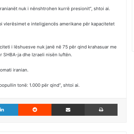
 iranianët nuk i nënshtrohen kurrë presionit”, shtoi ai.
i vlerësimet e inteligjencës amerikane për kapacitetet
citeti i lëshuesve nuk janë në 75 për qind krahasuar me
ur SHBA-ja dhe Izraeli nisën luftën.
omati iranian.
pullin tonë: 1.000 për qind”, shtoi ai.
LinkedIn
Reddit
Share via Email
Print