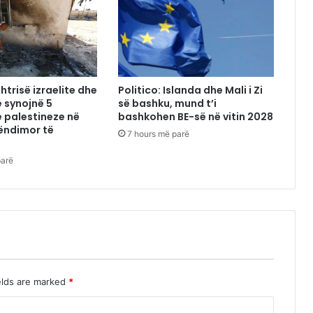
htrisë izraelite dhe
Politico: Islanda dhe Mali i Zi
 synojnë 5
së bashku, mund t’i
 palestineze në
bashkohen BE-së në vitin 2028
ëndimor të
7 hours më parë
parë
elds are marked
*