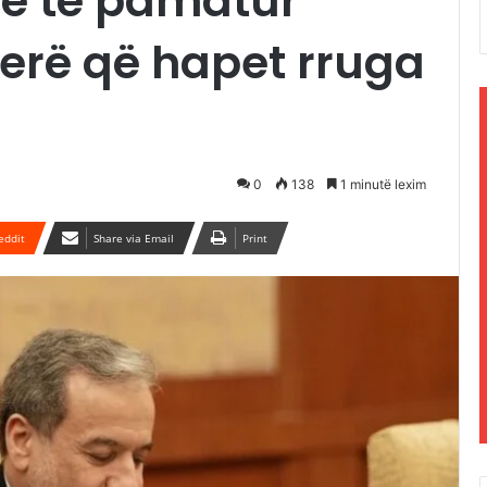
rë të pamatur
erë që hapet rruga
0
138
1 minutë lexim
eddit
Share via Email
Print