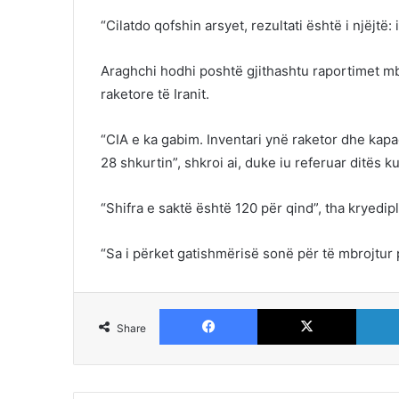
“Cilatdo qofshin arsyet, rezultati është i njëjtë:
Araghchi hodhi poshtë gjithashtu raportimet mb
raketore të Iranit.
“CIA e ka gabim. Inventari ynë raketor dhe kapa
28 shkurtin”, shkroi ai, duke iu referuar ditës k
“Shifra e saktë është 120 për qind”, tha kryedipl
“Sa i përket gatishmërisë sonë për të mbrojtur po
Facebook
X
Share