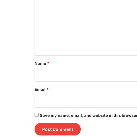
o
m
m
e
n
t
*
Name
*
Email
*
Save my name, email, and website in this browser