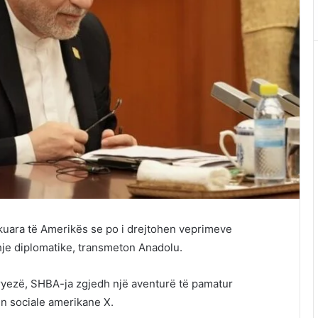
shkuara të Amerikës se po i drejtohen veprimeve
hje diplomatike, transmeton Anadolu.
tryezë, SHBA-ja zgjedh një aventurë të pamatur
ën sociale amerikane X.