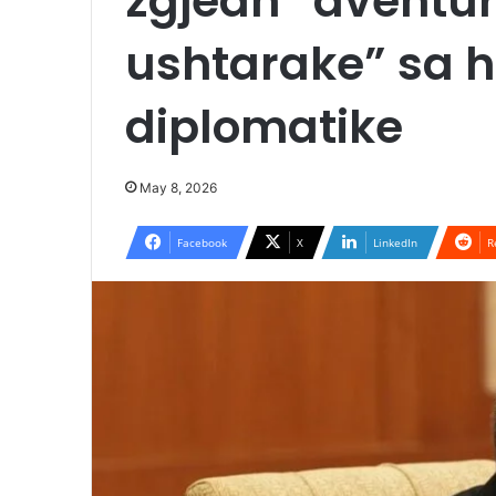
zgjedh “aventu
ushtarake” sa h
diplomatike
May 8, 2026
Facebook
X
LinkedIn
R