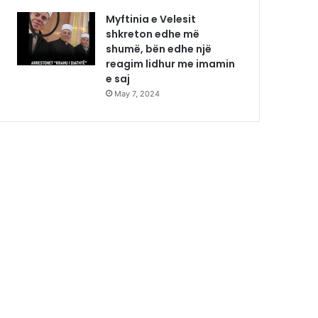
Myftinia e Velesit
shkreton edhe më
shumë, bën edhe një
reagim lidhur me imamin
e saj
May 7, 2024