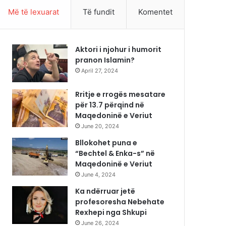
Më të lexuarat
Të fundit
Komentet
Aktori i njohur i humorit
pranon Islamin?
April 27, 2024
Rritje e rrogës mesatare
për 13.7 përqind në
Maqedoninë e Veriut
June 20, 2024
Bllokohet puna e
“Bechtel & Enka-s” në
Maqedoninë e Veriut
June 4, 2024
Ka ndërruar jetë
profesoresha Nebehate
Rexhepi nga Shkupi
June 26, 2024