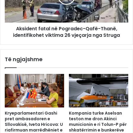
Aksident fatal në Pogradec-Qafë-Thanë,
identifikohet viktima 26 vjeçarja nga Struga
Të ngjajshme
Kryeparlamentari Gashi
Kompania turke Aselsan
pret ambasadoren e
teston me dron Akinci
Sllovakisë, Iveta Hricova: U
municionin e ri Tolun-P për
riafirmuan marrëdhëniet e
shkatërrimin e bunkerëve