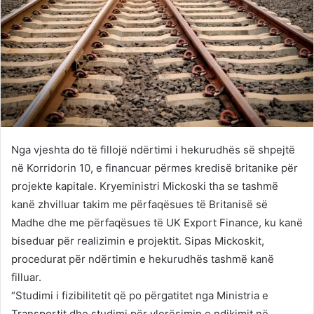
Nga vjeshta do të fillojë ndërtimi i hekurudhës së shpejtë
në Korridorin 10, e financuar përmes kredisë britanike për
projekte kapitale. Kryeministri Mickoski tha se tashmë
kanë zhvilluar takim me përfaqësues të Britanisë së
Madhe dhe me përfaqësues të UK Export Finance, ku kanë
biseduar për realizimin e projektit. Sipas Mickoskit,
procedurat për ndërtimin e hekurudhës tashmë kanë
filluar.
“Studimi i fizibilitetit që po përgatitet nga Ministria e
Transportit dhe studimi për vlerësimin e ndikimit në