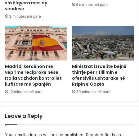
shkëlqyera mes dy
6 minutes më parë
vendeve
3 minutes më parë
Madridi kërcënon me
Ministrat izraelitë bëjnë
veprime reciproke nëse
thirrje për rifillimin e
Italia vazhdon kontrollet
ofensivës ushtarake në
kufitare me Spanjën
Rripin e Gazës
12 minutes më parë
30 minutes më parë
Leave a Reply
Your email address will not be published.
Required fields are