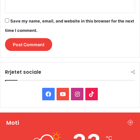
Save my name, email, and website in this browser for the next
time I comment.
Rrjetet sociale
F
Y
I
T
a
o
n
i
c
u
s
k
Moti
e
T
t
T
℃