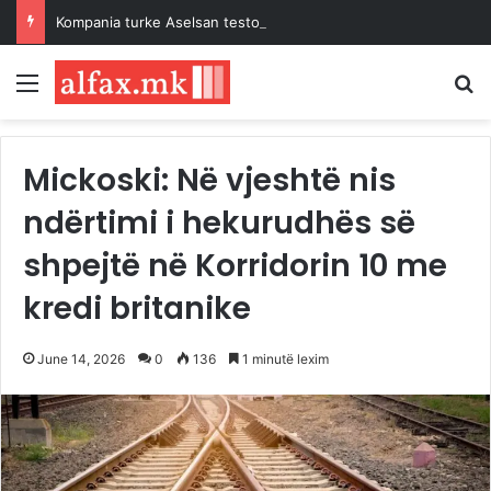
Kompania turke Aselsan teston me dron Akinci municionin e ri Tolun-P për shkatërrimin e bunkerëve
Menu
K
Mickoski: Në vjeshtë nis
ndërtimi i hekurudhës së
shpejtë në Korridorin 10 me
kredi britanike
June 14, 2026
0
136
1 minutë lexim