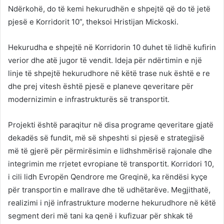
Ndërkohë, do të kemi hekurudhën e shpejtë që do të jetë
pjesë e Korridorit 10”, theksoi Hristijan Mickoski.
Hekurudha e shpejtë në Korridorin 10 duhet të lidhë kufirin
verior dhe atë jugor të vendit. Ideja për ndërtimin e një
linje të shpejtë hekurudhore në këtë trase nuk është e re
dhe prej vitesh është pjesë e planeve qeveritare për
modernizimin e infrastrukturës së transportit.
Projekti është paraqitur në disa programe qeveritare gjatë
dekadës së fundit, më së shpeshti si pjesë e strategjisë
më të gjerë për përmirësimin e lidhshmërisë rajonale dhe
integrimin me rrjetet evropiane të transportit. Korridori 10,
i cili lidh Evropën Qendrore me Greqinë, ka rëndësi kyçe
për transportin e mallrave dhe të udhëtarëve. Megjithatë,
realizimi i një infrastrukture moderne hekurudhore në këtë
segment deri më tani ka qenë i kufizuar për shkak të