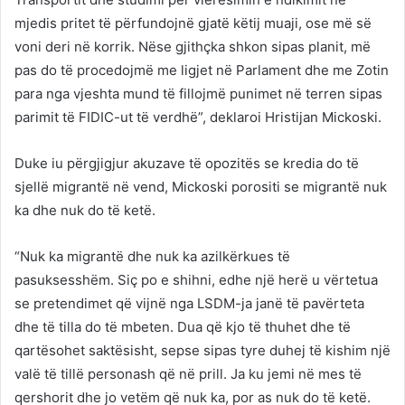
mjedis pritet të përfundojnë gjatë këtij muaji, ose më së
voni deri në korrik. Nëse gjithçka shkon sipas planit, më
pas do të procedojmë me ligjet në Parlament dhe me Zotin
para nga vjeshta mund të fillojmë punimet në terren sipas
parimit të FIDIC-ut të verdhë”, deklaroi Hristijan Mickoski.
Duke iu përgjigjur akuzave të opozitës se kredia do të
sjellë migrantë në vend, Mickoski porositi se migrantë nuk
ka dhe nuk do të ketë.
“Nuk ka migrantë dhe nuk ka azilkërkues të
pasuksesshëm. Siç po e shihni, edhe një herë u vërtetua
se pretendimet që vijnë nga LSDM-ja janë të pavërteta
dhe të tilla do të mbeten. Dua që kjo të thuhet dhe të
qartësohet saktësisht, sepse sipas tyre duhej të kishim një
valë të tillë personash që në prill. Ja ku jemi në mes të
qershorit dhe jo vetëm që nuk ka, por as nuk do të ketë.