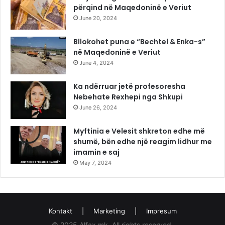
përqind në Maqedoninë e Veriut
June 20, 2024
Bllokohet puna e “Bechtel & Enka-s”
në Maqedoninë e Veriut
June 4, 2024
Ka ndërruar jetë profesoresha
Nebehate Rexhepi nga Shkupi
June 26, 2024
Myftinia e Velesit shkreton edhe më
shumë, bën edhe një reagim lidhur me
imamin e saj
May 7, 2024
Kontakt
|
Marketing
|
Impresum
© 2025 Alfax.mk. All rights reserved.