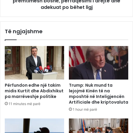
premtimesh boshe, përfaqësimi i drejtë dhe
adekuat po bëhet ligj
Të ngjajshme
Përfundon edhe një takim
Trump: Nuk mund ta
midis Kurtit dhe Abdixhikut
lejojmë Kinën të na
pa marrëveshje politike
mposhtë në Inteligjencën
Artificiale dhe kriptovaluta
11 minutes më parë
1 hour më parë