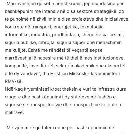
“Marrëveshjen që sot e nënshkruam, jep mundësinë për
bashkëpunim me intensiv në disa sektorë strategjikë, do
të punojmë në zhvillimin e disa projekteve dhe iniciativave
konkrete në transport, energjetikë, teknologjia
informatike, industria, prodhimtaria, shëndetësia, arsimi,
siguria publike, mbrojta, siguria sajber dhe menaxhimin
me kufijtë. Është me rëndësi të veçantë sepse
marrëveshja lë hapësirë më të thellë mes institucioneve,
kompanitë, investitorët, sektorin akademik dhe ekspertët
e të dy vendeve”, tha Hristijan Mickoski- kryeministër i
RMV-së.
Ndërkaq kryeministri kroat theksin e vuri te infrastruktura
rrugore dhe bashkëpunimi i dy shteteve në fushën e
sigurisë së transportuesve dhe transport më të lehtë të
mallrave.
“Më vjen mirë që folëm edhe për bashkëpunimin në