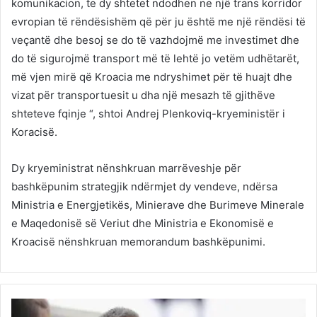
komunikacion, te dy shtetet ndodhen ne një trans korridor
evropian të rëndësishëm që për ju është me një rëndësi të
veçantë dhe besoj se do të vazhdojmë me investimet dhe
do të sigurojmë transport më të lehtë jo vetëm udhëtarët,
më vjen mirë që Kroacia me ndryshimet për të huajt dhe
vizat për transportuesit u dha një mesazh të gjithëve
shteteve fqinje “, shtoi Andrej Plenkoviq-kryeministër i
Koracisë.
Dy kryeministrat nënshkruan marrëveshje për
bashkëpunim strategjik ndërmjet dy vendeve, ndërsa
Ministria e Energjetikës, Minierave dhe Burimeve Minerale
e Maqedonisë së Veriut dhe Ministria e Ekonomisë e
Kroacisë nënshkruan memorandum bashkëpunimi.