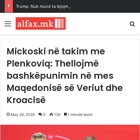
Trump: Nuk mund ta lejojmë Kinën të na mposhtë në Inteligjencën Artificiale dhe kriptovaluta
Menu
K
Mickoski në takim me
Plenkoviq: Thellojmë
bashkëpunimin në mes
Maqedonisë së Veriut dhe
Kroacisë
May 26, 2026
0
129
1 minutë lexim