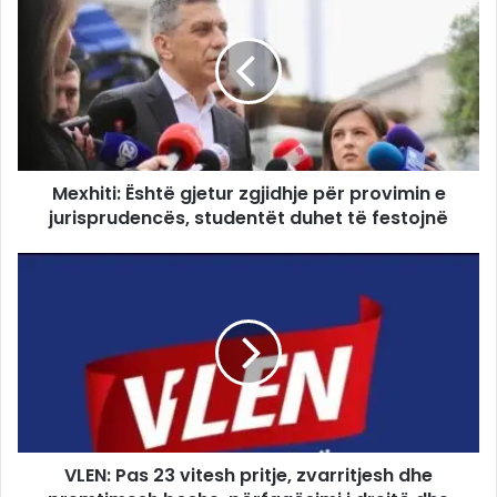
Mexhiti: Është gjetur zgjidhje për provimin e
jurisprudencës, studentët duhet të festojnë
VLEN: Pas 23 vitesh pritje, zvarritjesh dhe