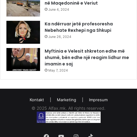
në Maqedoninë e Veriut
June 4, 2024
Ka ndërruar jetë profesoresha
Nebehate Rexhepi nga Shkupi
June 26, 2024
Myftinia e Velesit shkreton edhe më
shumë, bën edhe një reagim lidhur me
imamin e saj
May 7, 2024
Kontakt
|
Marketing
|
Impresum
© 2025 Alfax.mk. All rights reserved.
Facebook
YouTube
Instagram
TikTok