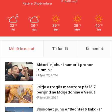
6.08 km/h
Retë e Shpërndara
k
a
m
32
36
39
39
40
℃
℃
℃
℃
℃
Fri
Sat
Sun
Mon
Tue
Më të lexuarat
Të fundit
Komentet
Aktori i njohur i humorit pranon
Islamin?
April 27, 2024
Rritje e rrogës mesatare për 13.7
përqind në Maqedoninë e Veriut
June 20, 2024
Bllokohet puna e “Bechtel & Enka-s”