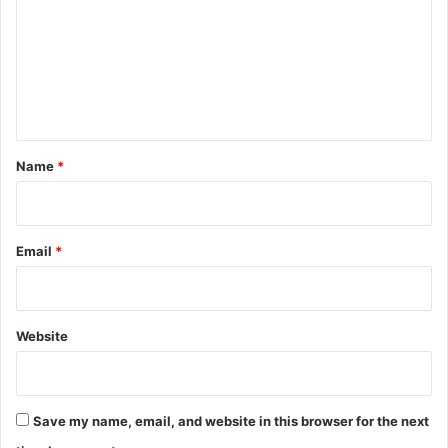
m
m
e
n
t
*
Name
*
Email
*
Website
Save my name, email, and website in this browser for the next