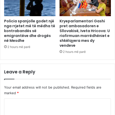
Policia spanjolle godet një
Kryeparlamentari Gashi
nga rrjetet më të mëdha të
pret ambasadoren e
kontrabandës së
Sllovakisë, Iveta Hricova: U
emigrantëve dhe drogës
riafirmuan marrëdhëniet e
në Mesdhe
shkëlqyera mes dy
vendeve
2 hours më parë
2 hours më parë
Leave a Reply
Your email address will not be published.
Required fields are
marked
*
C
o