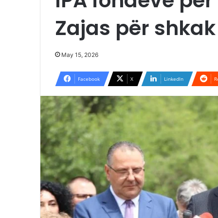
IPA fondeve për
Zajas për shkak 
May 15, 2026
Facebook
X
LinkedIn
R