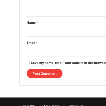
n
t
*
Name
*
Email
*
Save my name, email, and website in this browser