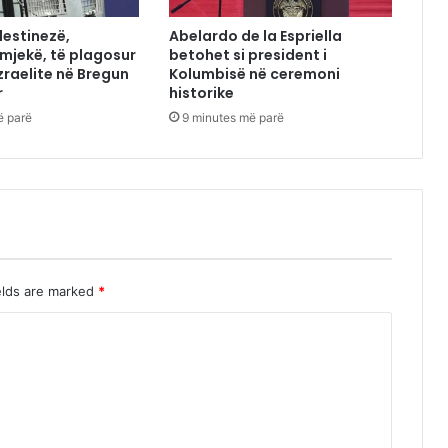
lestinezë,
Abelardo de la Espriella
 mjekë, të plagosur
betohet si president i
zraelite në Bregun
Kolumbisë në ceremoni
r
historike
ë parë
9 minutes më parë
elds are marked
*