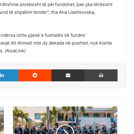
rdhshme plotësisht të përfundohet, pas çka tërësisht
und të shpallim tender”, tha Ana Llashkovska,
 ndërsa ishte pjesë e fushatës së fundmi
meqë Ali Ahmeti mbi dy dekada në pushtet, nuk kishte
es. /Alsat.mk/
LinkedIn
Reddit
Share via Email
Print