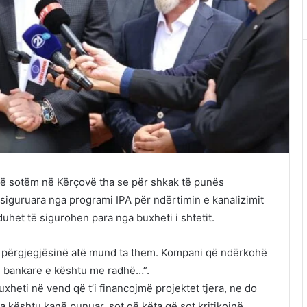
 të sotëm në Kërçovë tha se për shkak të punës
 siguruara nga programi IPA për ndërtimin e kanalizimit
duhet të sigurohen para nga buxheti i shtetit.
rë përgjegjësinë atë mund ta them. Kompani që ndërkohë
ë bankare e kështu me radhë…”.
heti në vend që t’i financojmë projektet tjera, ne do
a kështu kanë punuar, sot që këta që sot kritikojnë.