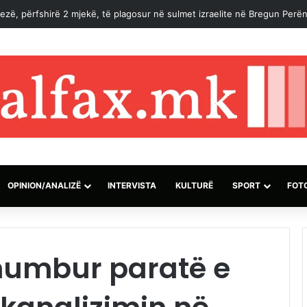
spriella betohet si president i Kolumbisë në ceremoni historike
OPINION/ANALIZË
INTERVISTA
KULTURË
SPORT
FOT
 humbur paratë e