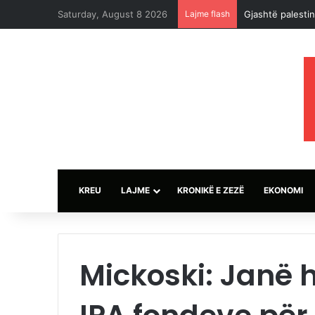
Saturday, August 8 2026
Lajme flash
Abelardo de la E
KREU
LAJME
KRONIKË E ZEZË
EKONOMI
Mickoski: Janë