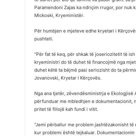
Paramendoni Zajas ka ndriçim rrugor, por nuk ka
Mickoski, Kryeministër.
Për humbjen e mjeteve edhe kryetari i Kërçovës
pushteti.
“Për fat të keq, për shkak të joseriozitetit të i
kryeministri do të duhet të financojmë nga mjet
duhet këtë ta bëjmë pasi seriozisht do ta përmi
Jovanovski, Kryetar i Kërçovës.
Nga ana tjetër, zëvendësministrja e Ekologjisë
përfunduar me mbledhjen e dokumentacionit, nd
pritet të fillojë kah fundi i vitit.
“Jemi përballur me problem jashtëzakonisht të 
kur problemi është tejkaluar. Dokumentacionin 