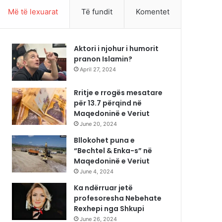
Më të lexuarat
Të fundit
Komentet
Aktori i njohur i humorit
pranon Islamin?
April 27, 2024
Rritje e rrogës mesatare
për 13.7 përqind në
Maqedoninë e Veriut
June 20, 2024
Bllokohet puna e
“Bechtel & Enka-s” në
Maqedoninë e Veriut
June 4, 2024
Ka ndërruar jetë
profesoresha Nebehate
Rexhepi nga Shkupi
June 26, 2024