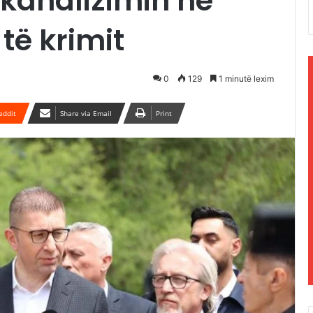
 kanalizimin në
të krimit
0
129
1 minutë lexim
eddit
Share via Email
Print