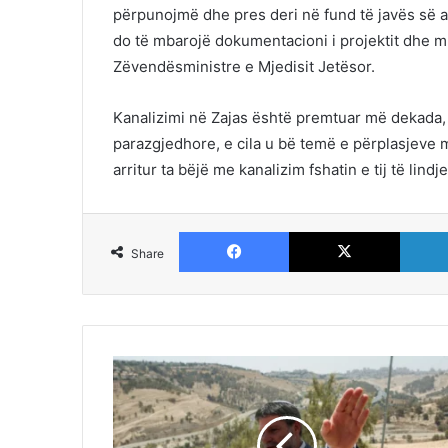
përpunojmë dhe pres deri në fund të javës së a
do të mbarojë dokumentacioni i projektit dhe m
Zëvendësministre e Mjedisit Jetësor.
Kanalizimi në Zajas është premtuar më dekada,
parazgjedhore, e cila u bë temë e përplasjeve 
arritur ta bëjë me kanalizim fshatin e tij të lindj
Facebook
X
Share