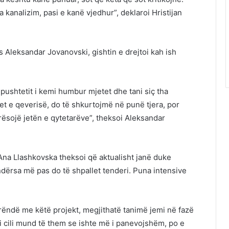
 kanalizim, pasi e kanë vjedhur”, deklaroi Hristijan
 Aleksandar Jovanovski, gishtin e drejtoi kah ish
sh pushtetit i kemi humbur mjetet dhe tani siç tha
et e qeverisë, do të shkurtojmë në punë tjera, por
rësojë jetën e qytetarëve”, theksoi Aleksandar
 Ana Llashkovska theksoi që aktualisht janë duke
ërsa më pas do të shpallet tenderi. Puna intensive
rëndë me këtë projekt, megjithatë tanimë jemi në fazë
i cili mund të them se ishte më i panevojshëm, po e