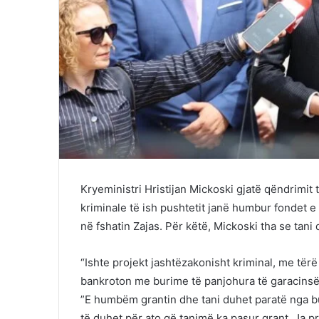
Kryeministri Hristijan Mickoski gjatë qëndrimit
kriminale të ish pushtetit janë humbur fondet e
në fshatin Zajas. Për këtë, Mickoski tha se tani 
“Ishte projekt jashtëzakonisht kriminal, me të
bankroton me burime të panjohura të garacins
”E humbëm grantin dhe tani duhet paratë nga bux
të duhet për ato që tanimë ka pasur grant. Ja pr