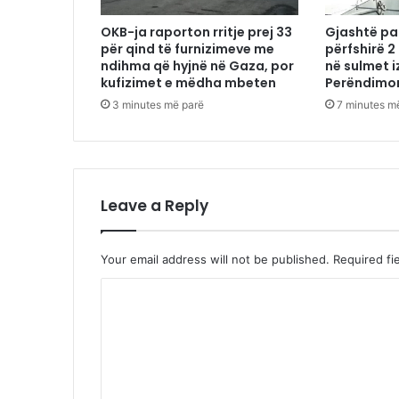
OKB-ja raporton rritje prej 33
Gjashtë pa
për qind të furnizimeve me
përfshirë 2
ndihma që hyjnë në Gaza, por
në sulmet i
kufizimet e mëdha mbeten
Perëndimo
3 minutes më parë
7 minutes m
Leave a Reply
Your email address will not be published.
Required fi
C
o
m
m
e