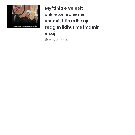
Myftinia e Velesit
shkreton edhe më
shumë, bën edhe një
reagim lidhur me imamin
e saj
May 7, 2024