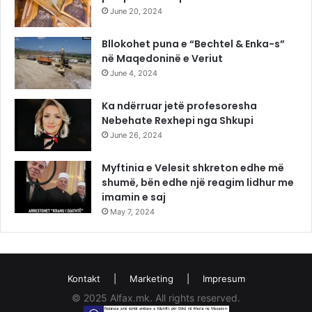
June 20, 2024
Bllokohet puna e “Bechtel & Enka-s”
në Maqedoninë e Veriut
June 4, 2024
Ka ndërruar jetë profesoresha
Nebehate Rexhepi nga Shkupi
June 26, 2024
Myftinia e Velesit shkreton edhe më
shumë, bën edhe një reagim lidhur me
imamin e saj
May 7, 2024
Kontakt
|
Marketing
|
Impresum
© 2025 Alfax.mk. All rights reserved.