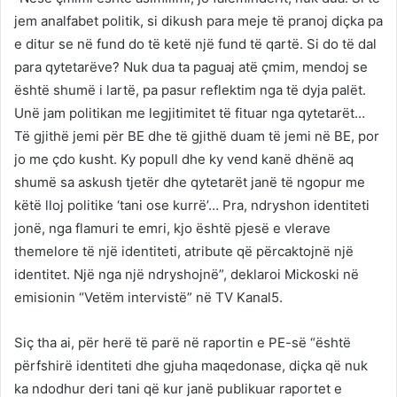
jem analfabet politik, si dikush para meje të pranoj diçka pa
e ditur se në fund do të ketë një fund të qartë. Si do të dal
para qytetarëve? Nuk dua ta paguaj atë çmim, mendoj se
është shumë i lartë, pa pasur reflektim nga të dyja palët.
Unë jam politikan me legjitimitet të fituar nga qytetarët…
Të gjithë jemi për BE dhe të gjithë duam të jemi në BE, por
jo me çdo kusht. Ky popull dhe ky vend kanë dhënë aq
shumë sa askush tjetër dhe qytetarët janë të ngopur me
këtë lloj politike ‘tani ose kurrë’… Pra, ndryshon identiteti
jonë, nga flamuri te emri, kjo është pjesë e vlerave
themelore të një identiteti, atribute që përcaktojnë një
identitet. Një nga një ndryshojnë”, deklaroi Mickoski në
emisionin “Vetëm intervistë” në TV Kanal5.
Siç tha ai, për herë të parë në raportin e PE-së “është
përfshirë identiteti dhe gjuha maqedonase, diçka që nuk
ka ndodhur deri tani që kur janë publikuar raportet e