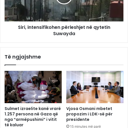
Siri, intensifikohen përleshjet në qytetin
Suwayda
Të ngjajshme
Sulmet izraelite kanë vrarë
Vjosa Osmani mbetet
1.257 persona në Gaza që
propozim i LDK-së për
nga “armëpushimi” i vitit
presidente
të kaluar
15 minutes më parë