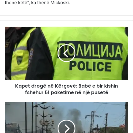
thonë këtë”, ka thënë Mickoski.
Kapet drogë në Kërçovë: Babë e bir kishin
fshehur 51 paketime në një pusetë