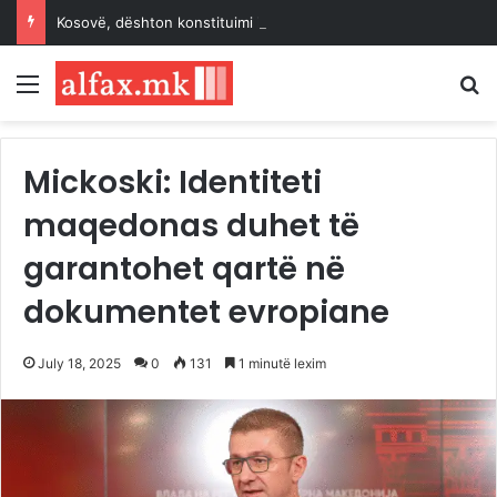
Kosovë, dështon konstituimi i Kuvendit brenda afatit 30 ditësh
Menu
K
Mickoski: Identiteti
maqedonas duhet të
garantohet qartë në
dokumentet evropiane
July 18, 2025
0
131
1 minutë lexim