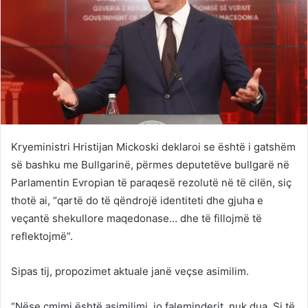
Kryeministri Hristijan Mickoski deklaroi se është i gatshëm
së bashku me Bullgarinë, përmes deputetëve bullgarë në
Parlamentin Evropian të paraqesë rezolutë në të cilën, siç
thotë ai, “qartë do të qëndrojë identiteti dhe gjuha e
veçantë shekullore maqedonase… dhe të fillojmë të
reflektojmë”.
Sipas tij, propozimet aktuale janë veçse asimilim.
“Nëse çmimi është asimilimi, jo faleminderit, nuk dua. Si të