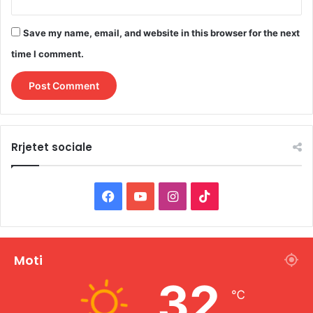
Save my name, email, and website in this browser for the next
time I comment.
Rrjetet sociale
F
Y
I
T
a
o
n
i
c
u
s
k
Moti
e
T
t
T
32
℃
b
u
a
o