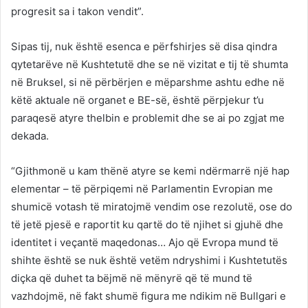
progresit sa i takon vendit”.
Sipas tij, nuk është esenca e përfshirjes së disa qindra
qytetarëve në Kushtetutë dhe se në vizitat e tij të shumta
në Bruksel, si në përbërjen e mëparshme ashtu edhe në
këtë aktuale në organet e BE-së, është përpjekur t’u
paraqesë atyre thelbin e problemit dhe se ai po zgjat me
dekada.
“Gjithmonë u kam thënë atyre se kemi ndërmarrë një hap
elementar – të përpiqemi në Parlamentin Evropian me
shumicë votash të miratojmë vendim ose rezolutë, ose do
të jetë pjesë e raportit ku qartë do të njihet si gjuhë dhe
identitet i veçantë maqedonas… Ajo që Evropa mund të
shihte është se nuk është vetëm ndryshimi i Kushtetutës
diçka që duhet ta bëjmë në mënyrë që të mund të
vazhdojmë, në fakt shumë figura me ndikim në Bullgari e