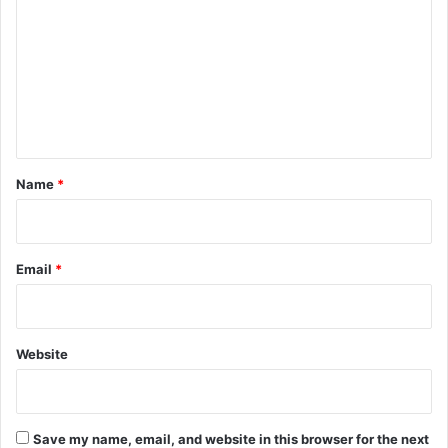
m
m
e
n
t
*
Name
*
Email
*
Website
Save my name, email, and website in this browser for the next