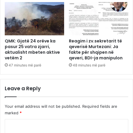
QMK: Gjatë 24 orëve ka
Reagim i zv.sekretarit të
pasur 25 vatra zjarri,
qeverisë Murtezani: Ja
aktualisht mbeten aktive
fakte për shqipen në
vetëm 2
qeveri, BDI-ja manipulon
47 minutes më parë
48 minutes më parë
Leave a Reply
Your email address will not be published.
Required fields are
marked
*
C
o