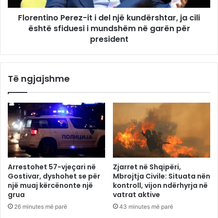
Florentino Perez-it i del një kundërshtar, ja cili
është sfiduesi i mundshëm në garën për
president
Të ngjajshme
Arrestohet 57-vjeçari në
Zjarret në Shqipëri,
Gostivar, dyshohet se për
Mbrojtja Civile: Situata nën
një muaj kërcënonte një
kontroll, vijon ndërhyrja në
grua
vatrat aktive
26 minutes më parë
43 minutes më parë