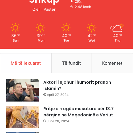
29%
o
e
r
2.48 km/h
Qiell i Paster
k
a
m
36
39
40
42
40
℃
℃
℃
℃
℃
Sun
Mon
Tue
Wed
Thu
Më të lexuarat
Të fundit
Komentet
Aktori i njohur i humorit pranon
Islamin?
April 27, 2024
Rritje e rrogës mesatare për 13.7
përqind në Maqedoninë e Veriut
June 20, 2024