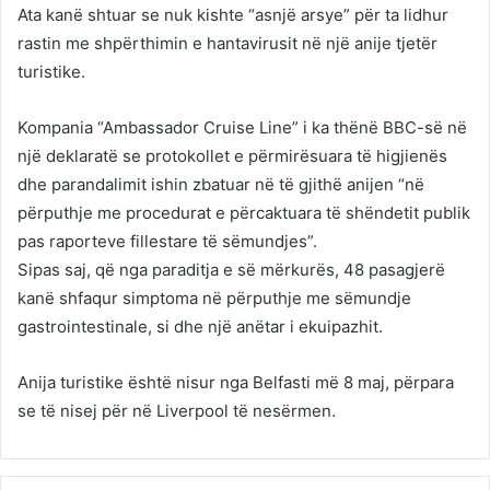
Ata kanë shtuar se nuk kishte “asnjë arsye” për ta lidhur
rastin me shpërthimin e hantavirusit në një anije tjetër
turistike.
Kompania “Ambassador Cruise Line” i ka thënë BBC-së në
një deklaratë se protokollet e përmirësuara të higjienës
dhe parandalimit ishin zbatuar në të gjithë anijen “në
përputhje me procedurat e përcaktuara të shëndetit publik
pas raporteve fillestare të sëmundjes”.
Sipas saj, që nga paraditja e së mërkurës, 48 pasagjerë
kanë shfaqur simptoma në përputhje me sëmundje
gastrointestinale, si dhe një anëtar i ekuipazhit.
Anija turistike është nisur nga Belfasti më 8 maj, përpara
se të nisej për në Liverpool të nesërmen.