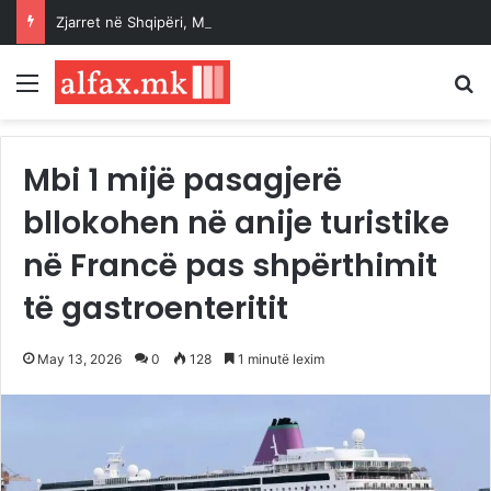
Zjarret në Shqipëri, Mbrojtja Civile: Situata nën kontroll, vijon ndërhyrja në vatrat aktive
Menu
K
Mbi 1 mijë pasagjerë
bllokohen në anije turistike
në Francë pas shpërthimit
të gastroenteritit
May 13, 2026
0
128
1 minutë lexim