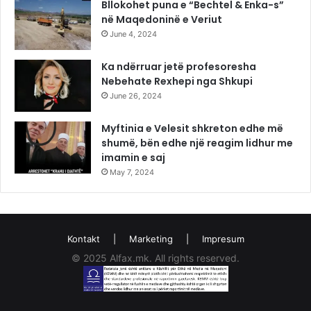
Bllokohet puna e “Bechtel & Enka-s”
në Maqedoninë e Veriut
June 4, 2024
Ka ndërruar jetë profesoresha
Nebehate Rexhepi nga Shkupi
June 26, 2024
Myftinia e Velesit shkreton edhe më
shumë, bën edhe një reagim lidhur me
imamin e saj
May 7, 2024
Kontakt
|
Marketing
|
Impresum
© 2025 Alfax.mk. All rights reserved.