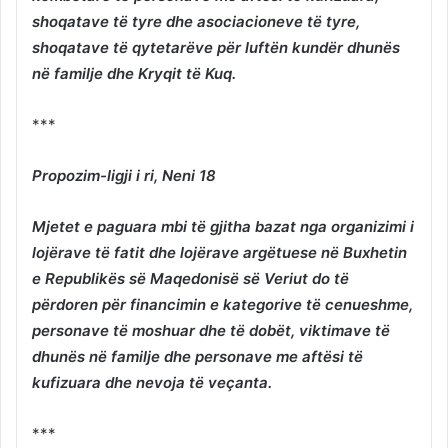
shoqatave të tyre dhe asociacioneve të tyre,
shoqatave të qytetarëve për luftën kundër dhunës
në familje dhe Kryqit të Kuq.
***
Propozim-ligji i ri, Neni 18
Mjetet e paguara mbi të gjitha bazat nga organizimi i
lojërave të fatit dhe lojërave argëtuese në Buxhetin
e Republikës së Maqedonisë së Veriut do të
përdoren për financimin e kategorive të cenueshme,
personave të moshuar dhe të dobët, viktimave të
dhunës në familje dhe personave me aftësi të
kufizuara dhe nevoja të veçanta.
***