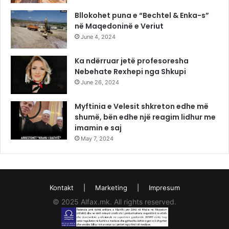
Bllokohet puna e “Bechtel & Enka-s”
në Maqedoninë e Veriut
June 4, 2024
Ka ndërruar jetë profesoresha
Nebehate Rexhepi nga Shkupi
June 26, 2024
Myftinia e Velesit shkreton edhe më
shumë, bën edhe një reagim lidhur me
imamin e saj
May 7, 2024
Kontakt
|
Marketing
|
Impresum
© 2025 Alfax.mk. All rights reserved.