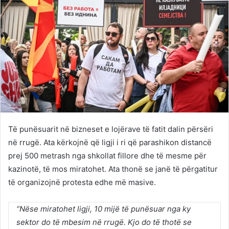
Të punësuarit në bizneset e lojërave të fatit dalin përsëri
në rrugë. Ata kërkojnë që ligji i ri që parashikon distancë
prej 500 metrash nga shkollat fillore dhe të mesme për
kazinotë, të mos miratohet. Ata thonë se janë të përgatitur
të organizojnë protesta edhe më masive.
“Nëse miratohet ligji, 10 mijë të punësuar nga ky
sektor do të mbesim në rrugë. Kjo do të thotë se