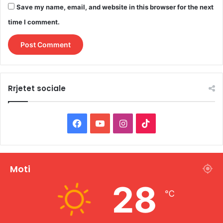
Save my name, email, and website in this browser for the next
time I comment.
Rrjetet sociale
F
Y
I
T
a
o
n
i
c
u
s
k
Moti
e
T
t
T
28
℃
b
u
a
o
o
b
g
k