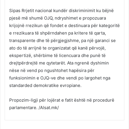
Sipas Rrjetit nacional kundër diskriminimit ku bëjnë
pjesë më shumë OJQ, ndryshimet e propozuara
krijojnë rrezikun që fondet e destinuara për kategoritë
e rrezikuara të shpërndahen pa kritere të qarta,
transparente dhe të përgjegjshme, pa një garanci se
ato do të arrijnë te organizatat që kanë përvojë,
ekspertizë, shërbime të licencuara dhe punë të
drejtpërdrejtë me qytetarët. Ata ngrenë dyshimin
nëse në vend po ngushtohet hapësira për
funksionimin e OJQ-ve dhe vendi po largohet nga
standarded demokratike evropiane.
Propozim-ligji për lojërat e fatit është në procedurë
parlamentare. /Alsat.mk/