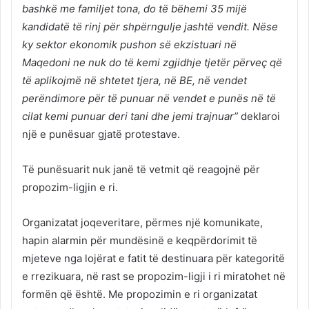
bashkë me familjet tona, do të bëhemi 35 mijë
kandidatë të rinj për shpërngulje jashtë vendit. Nëse
ky sektor ekonomik pushon së ekzistuari në
Maqedoni ne nuk do të kemi zgjidhje tjetër përveç që
të aplikojmë në shtetet tjera, në BE, në vendet
perëndimore për të punuar në vendet e punës në të
cilat kemi punuar deri tani dhe jemi trajnuar”
deklaroi
një e punësuar gjatë protestave.
Të punësuarit nuk janë të vetmit që reagojnë për
propozim-ligjin e ri.
Organizatat joqeveritare, përmes një komunikate,
hapin alarmin për mundësinë e keqpërdorimit të
mjeteve nga lojërat e fatit të destinuara për kategoritë
e rrezikuara, në rast se propozim-ligji i ri miratohet në
formën që është. Me propozimin e ri organizatat