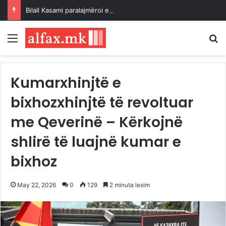
Bilall Kasami paralajmëroi emërimin e zëvendësministrave në muajin shtator
Menu
K
Kumarxhinjtë e
bixhozxhinjtë të revoltuar
me Qeverinë – Kërkojnë
shlirë të luajnë kumar e
bixhoz
May 22, 2026
0
129
2 minuta lexim