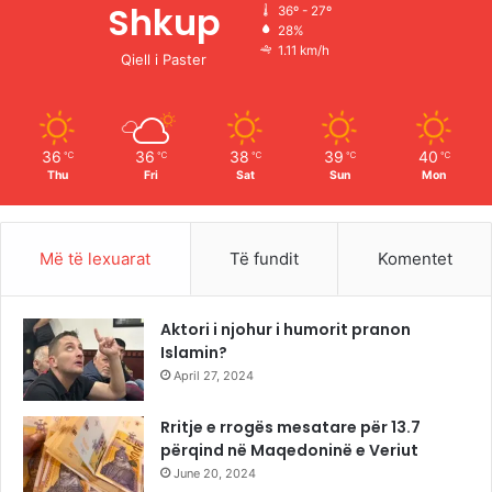
Shkup
36º - 27º
28%
o
e
r
1.11 km/h
Qiell i Paster
k
a
m
36
36
38
39
40
℃
℃
℃
℃
℃
Thu
Fri
Sat
Sun
Mon
Më të lexuarat
Të fundit
Komentet
Aktori i njohur i humorit pranon
Islamin?
April 27, 2024
Rritje e rrogës mesatare për 13.7
përqind në Maqedoninë e Veriut
June 20, 2024