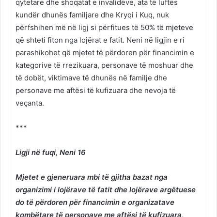
qytetare dhe shoqatat e invalidëve, ata të luftës
kundër dhunës familjare dhe Kryqi i Kuq, nuk
përfshihen më në ligj si përfitues të 50% të mjeteve
që shteti fiton nga lojërat e fatit. Neni në ligjin e ri
parashikohet që mjetet të përdoren për financimin e
kategorive të rrezikuara, personave të moshuar dhe
të dobët, viktimave të dhunës në familje dhe
personave me aftësi të kufizuara dhe nevoja të
veçanta.
***
Ligji në fuqi, Neni 16
Mjetet e gjeneruara mbi të gjitha bazat nga
organizimi i lojërave të fatit dhe lojërave argëtuese
do të përdoren për financimin e organizatave
kombëtare të personave me aftësi të kufizuara,