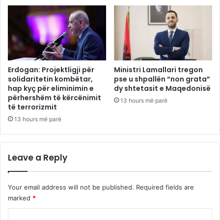
Erdogan: Projektligji për
Ministri Lamallari tregon
solidaritetin kombëtar,
pse u shpallën “non grata”
hap kyç për eliminimin e
dy shtetasit e Maqedonisë
përhershëm të kërcënimit
13 hours më parë
të terrorizmit
13 hours më parë
Leave a Reply
Your email address will not be published.
Required fields are
marked
*
C