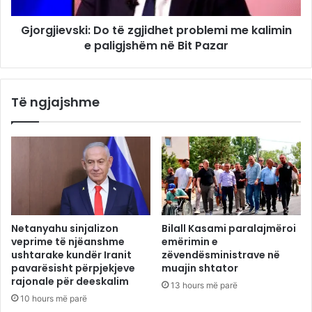
Gjorgjievski: Do të zgjidhet problemi me kalimin
e paligjshëm në Bit Pazar
Të ngjajshme
Netanyahu sinjalizon
Bilall Kasami paralajmëroi
veprime të njëanshme
emërimin e
ushtarake kundër Iranit
zëvendësministrave në
pavarësisht përpjekjeve
muajin shtator
rajonale për deeskalim
13 hours më parë
10 hours më parë