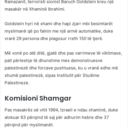
Ramazanit, terroristi sionist Baruch Goldstein kreu një
masakër në Xhaminë Ibrahimi.
Goldstein hyri në xhami dhe hapi zjarr mbi besimtarët
myslimanë që po falnin me një armë automatike, duke
vrarë 29 persona dhe plagosur rreth 150 të tjerë.
Më vonë po atë ditë, gjatë dhe pas varrimeve të viktimave,
pati përleshje të dhunshme mes demonstruesve
palestinezë dhe forcave pushtuese, ku u vranë edhe më
shumë palestinezë, sipas Institutit për Studime
Palestineze.
Komisioni Shamgar
Pas masakrës së vitit 1994, Izraeli e ndau xhaminë, duke
alokuar 63 përqind të saj për adhurim hebre dhe 37
përqind për myslimanët.