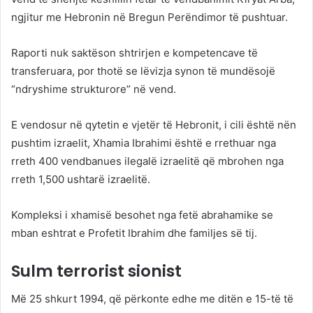
ngjitur me Hebronin në Bregun Perëndimor të pushtuar.
Raporti nuk saktëson shtrirjen e kompetencave të
transferuara, por thotë se lëvizja synon të mundësojë
“ndryshime strukturore” në vend.
E vendosur në qytetin e vjetër të Hebronit, i cili është nën
pushtim izraelit, Xhamia Ibrahimi është e rrethuar nga
rreth 400 vendbanues ilegalë izraelitë që mbrohen nga
rreth 1,500 ushtarë izraelitë.
Kompleksi i xhamisë besohet nga fetë abrahamike se
mban eshtrat e Profetit Ibrahim dhe familjes së tij.
Sulm terrorist sionist
Më 25 shkurt 1994, që përkonte edhe me ditën e 15-të të