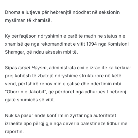
Dhoma e lutjeve për hebrenjtë ndodhet në seksionin
mysliman të xhamisë.
Ky përfaqëson ndryshimin e parë të madh në statusin e
xhamisë që nga rekomandimet e vitit 1994 nga Komisioni
Shamgar, që ndau aksesin mbi të.
Sipas
Israel Hayom
, administrata civile izraelite ka kërkuar
prej kohësh të zbatojë ndryshime strukturore në këtë
vend, përfshirë renovimin e çatisë dhe ndërtimin mbi
“Oborrin e Jakobit”, që përdoret nga adhuruesit hebrenj
gjatë shumicës së vitit.
Nuk ka pasur ende konfirmim zyrtar nga autoritetet
izraelite apo përgjigje nga qeveria palestineze lidhur me
raportin.