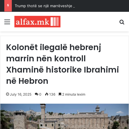
Trump thotë se një marrëveshje për rihapjen e Ngushticës së Hormuzit mund të arrihet “së shpejti”
Menu
K
Kolonët ilegalë hebrenj
marrin nën kontroll
Xhaminë historike Ibrahimi
në Hebron
July 16, 2025
0
136
2 minuta lexim