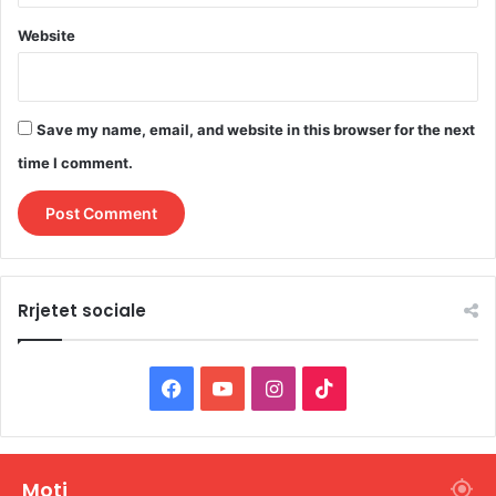
Website
Save my name, email, and website in this browser for the next
time I comment.
Rrjetet sociale
F
Y
I
T
a
o
n
i
c
u
s
k
Moti