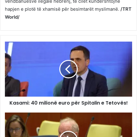
vendbanuesve ilegalë hebrenj, të cilët kundërshtojnë
hapjen e plotë të xhamisë për besimtarët myslimanë.
/TRT
World/
Kasami: 40 milionë euro për Spitalin e Tetovës!