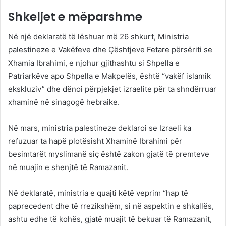
Shkeljet e mëparshme
Në një deklaratë të lëshuar më 26 shkurt, Ministria
palestineze e Vakëfeve dhe Çështjeve Fetare përsëriti se
Xhamia Ibrahimi, e njohur gjithashtu si Shpella e
Patriarkëve apo Shpella e Makpelës, është “vakëf islamik
ekskluziv” dhe dënoi përpjekjet izraelite për ta shndërruar
xhaminë në sinagogë hebraike.
Në mars, ministria palestineze deklaroi se Izraeli ka
refuzuar ta hapë plotësisht Xhaminë Ibrahimi për
besimtarët myslimanë siç është zakon gjatë të premteve
në muajin e shenjtë të Ramazanit.
Në deklaratë, ministria e quajti këtë veprim “hap të
paprecedent dhe të rrezikshëm, si në aspektin e shkallës,
ashtu edhe të kohës, gjatë muajit të bekuar të Ramazanit,