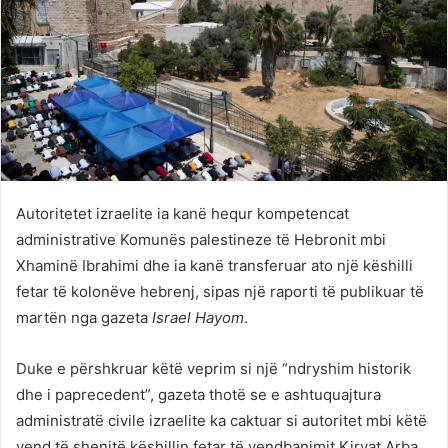
Autoritetet izraelite ia kanë hequr kompetencat
administrative Komunës palestineze të Hebronit mbi
Xhaminë Ibrahimi dhe ia kanë transferuar ato një këshilli
fetar të kolonëve hebrenj, sipas një raporti të publikuar të
martën nga gazeta
Israel Hayom
.
Duke e përshkruar këtë veprim si një “ndryshim historik
dhe i paprecedent”, gazeta thotë se e ashtuquajtura
administratë civile izraelite ka caktuar si autoritet mbi këtë
vend të shenjtë këshillin fetar të vendbanimit Kiryat Arba,