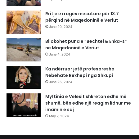
Rritje e rrogës mesatare për 13.7
përqind në Maqedoninë e Veriut
June 20, 2024
Bllokohet puna e “Bechtel & Enka-s”
në Maqedoninë e Veriut
June 4, 2024
Ka ndërruar jetë profesoresha
Nebehate Rexhepi nga Shkupi
June 26, 2024
Myftinia e Velesit shkreton edhe më
shumë, bën edhe një reagim lidhur me
imamin e saj
May 7, 2024