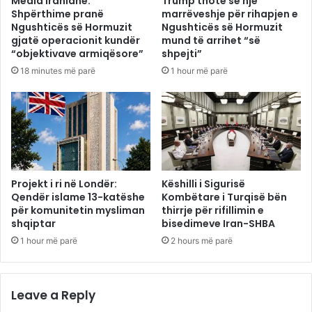
Media iraniane:
Trump thotë se një
Shpërthime pranë
marrëveshje për rihapjen e
Ngushticës së Hormuzit
Ngushticës së Hormuzit
gjatë operacionit kundër
mund të arrihet “së
“objektivave armiqësore”
shpejti”
18 minutes më parë
1 hour më parë
Projekt i ri në Londër:
Këshilli i Sigurisë
Qendër islame 13-katëshe
Kombëtare i Turqisë bën
për komunitetin mysliman
thirrje për rifillimin e
shqiptar
bisedimeve Iran-SHBA
1 hour më parë
2 hours më parë
Leave a Reply