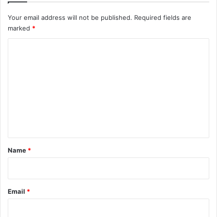
Your email address will not be published.
Required fields are
marked
*
C
o
m
m
e
n
t
*
Name
*
Email
*