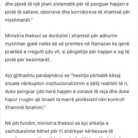
dhe pjesë të një plani sistematik për të penguar hapjen e
plotë të sallave, oborreve dhe korridoreve të xhamisë për
myslimanët.”
Ministria theksoi se dorëzimi i xhamisë për adhurim
mysliman gjatë natës së së premtes në Ramazan ka qenë
praktikë e rregullt çdo vit, si përgatitje për hapjen e saj të
plotë për besimtarët.
Ajo gjithashtu paralajmëroi se “heshtja përballë kësaj
situate nënkupton institucionalizimin e këtij realiteti të ri,
duke penguar çdo herë hapjen e zonave të reja dhe duke
hapur rrugën që Izraeli ta marrë plotësisht nën kontroll
Xhaminë Ibrahimi.”
Në përfundim, ministria theksoi se kjo shkelje e
vazhdueshme bëhet për t’i shërbyer kërkesave të