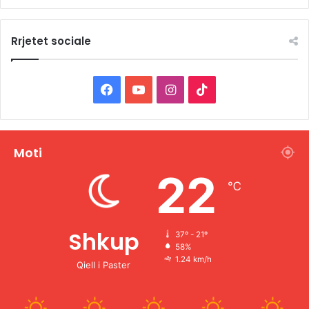
Rrjetet sociale
F
Y
I
T
a
o
n
i
c
u
s
k
Moti
e
T
t
T
22
℃
b
u
a
o
o
b
g
k
Shkup
37º - 21º
58%
o
e
r
1.24 km/h
Qiell i Paster
k
a