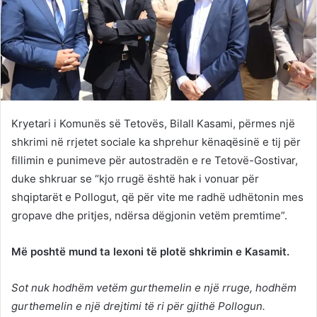
Kryetari i Komunës së Tetovës, Bilall Kasami, përmes një
shkrimi në rrjetet sociale ka shprehur kënaqësinë e tij për
fillimin e punimeve për autostradën e re Tetovë-Gostivar,
duke shkruar se “kjo rrugë është hak i vonuar për
shqiptarët e Pollogut, që për vite me radhë udhëtonin mes
gropave dhe pritjes, ndërsa dëgjonin vetëm premtime”.
Më poshtë mund ta lexoni të plotë shkrimin e Kasamit.
Sot nuk hodhëm vetëm gurthemelin e një rruge, hodhëm
gurthemelin e një drejtimi të ri për gjithë Pollogun.