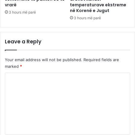
vrarë
temperaturave ekstreme
në Korenë e Jugut
3 hours më parë
3 hours më parë
Leave a Reply
Your email address will not be published.
Required fields are
marked
*
C
o
m
m
e
n
t