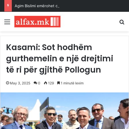
Agim Bislimi emërohet drejtor i ri i Muzeut të Kumanovës
Menu
K
Kasami: Sot hodhëm
gurthemelin e një drejtimi
të ri për gjithë Pollogun
May 3, 2025
0
129
1 minutë lexim