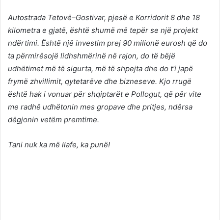
Autostrada Tetovë–Gostivar, pjesë e Korridorit 8 dhe 18
kilometra e gjatë, është shumë më tepër se një projekt
ndërtimi. Është një investim prej 90 milionë eurosh që do
ta përmirësojë lidhshmërinë në rajon, do të bëjë
udhëtimet më të sigurta, më të shpejta dhe do t’i japë
frymë zhvillimit, qytetarëve dhe bizneseve. Kjo rrugë
është hak i vonuar për shqiptarët e Pollogut, që për vite
me radhë udhëtonin mes gropave dhe pritjes, ndërsa
dëgjonin vetëm premtime.
Tani nuk ka më llafe, ka punë!