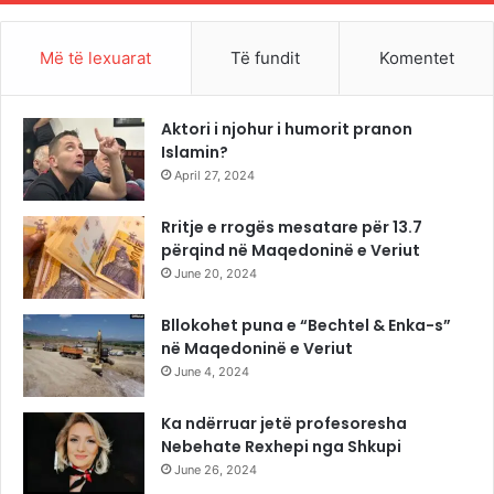
Më të lexuarat
Të fundit
Komentet
Aktori i njohur i humorit pranon
Islamin?
April 27, 2024
Rritje e rrogës mesatare për 13.7
përqind në Maqedoninë e Veriut
June 20, 2024
Bllokohet puna e “Bechtel & Enka-s”
në Maqedoninë e Veriut
June 4, 2024
Ka ndërruar jetë profesoresha
Nebehate Rexhepi nga Shkupi
June 26, 2024