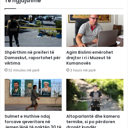
Të ngjajshme
Shpërthim në preiferi të
Agim Bislimi emërohet
Damaskut, raportohet për
drejtor i ri i Muzeut të
viktima
Kumanovës
52 minutes më parë
3 hours më parë
Sulmet e Huthive ndaj
Altoparlantë dhe kamera
forcave qeveritare në
termike, si po përdoren
Jemen lënë të paktën 30 të
dronët kundër