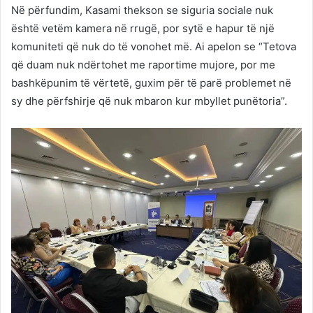
Në përfundim, Kasami thekson se siguria sociale nuk
është vetëm kamera në rrugë, por sytë e hapur të një
komuniteti që nuk do të vonohet më. Ai apelon se “Tetova
që duam nuk ndërtohet me raportime mujore, por me
bashkëpunim të vërtetë, guxim për të parë problemet në
sy dhe përfshirje që nuk mbaron kur mbyllet punëtoria”.