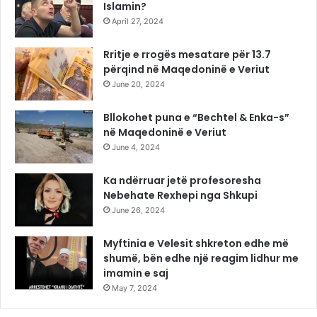
Islamin?
April 27, 2024
Rritje e rrogës mesatare për 13.7
përqind në Maqedoninë e Veriut
June 20, 2024
Bllokohet puna e “Bechtel & Enka-s”
në Maqedoninë e Veriut
June 4, 2024
Ka ndërruar jetë profesoresha
Nebehate Rexhepi nga Shkupi
June 26, 2024
Myftinia e Velesit shkreton edhe më
shumë, bën edhe një reagim lidhur me
imamin e saj
May 7, 2024