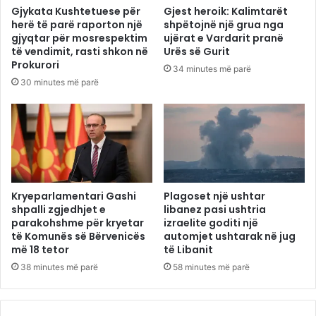
Gjykata Kushtetuese për
Gjest heroik: Kalimtarët
herë të parë raporton një
shpëtojnë një grua nga
gjyqtar për mosrespektim
ujërat e Vardarit pranë
të vendimit, rasti shkon në
Urës së Gurit
Prokurori
34 minutes më parë
30 minutes më parë
Kryeparlamentari Gashi
Plagoset një ushtar
shpalli zgjedhjet e
libanez pasi ushtria
parakohshme për kryetar
izraelite goditi një
të Komunës së Bërvenicës
automjet ushtarak në jug
më 18 tetor
të Libanit
38 minutes më parë
58 minutes më parë