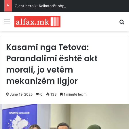
Gjest heroik: Kalimtarët shpëtojnë një grua nga ujërat e Vardarit pranë Urës së Gurit
Menu
K
Kasami nga Tetova:
Parandalimi është akt
morali, jo vetëm
mekanizëm ligjor
June 19, 2025
0
133
1 minutë lexim