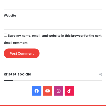
Website
Save my name, email, and website in this browser for the next
time I comment.
Rrjetet sociale
F
Y
I
T
a
o
n
i