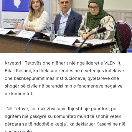
Kryetari i Tetovës dhe njëherit një nga liderët e VLEN-it,
Bilall Kasami, ka theksuar rëndësinë e vetëdijes kolektive
dhe bashkëpunimit mes institucioneve, qytetarëve dhe
shoqërisë civile në parandalimin e fenomeneve negative
në komunitet.
“Në Tetovë, sot nuk zhvilluam thjesht një punëtori, por
ngritëm një pasqyrë ku komuniteti mund të shohë veten
përpara se të ndodhë e keqja”, ka deklaruar Kasami në një
postim publik.