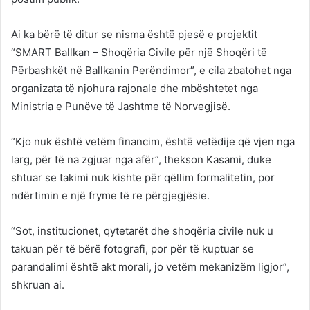
Ai ka bërë të ditur se nisma është pjesë e projektit
“SMART Ballkan – Shoqëria Civile për një Shoqëri të
Përbashkët në Ballkanin Perëndimor”, e cila zbatohet nga
organizata të njohura rajonale dhe mbështetet nga
Ministria e Punëve të Jashtme të Norvegjisë.
“Kjo nuk është vetëm financim, është vetëdije që vjen nga
larg, për të na zgjuar nga afër”, thekson Kasami, duke
shtuar se takimi nuk kishte për qëllim formalitetin, por
ndërtimin e një fryme të re përgjegjësie.
“Sot, institucionet, qytetarët dhe shoqëria civile nuk u
takuan për të bërë fotografi, por për të kuptuar se
parandalimi është akt morali, jo vetëm mekanizëm ligjor”,
shkruan ai.