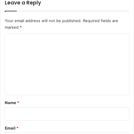
Leave a Reply
Your email address will not be published.
Required fields are
marked
*
C
o
m
m
e
n
t
*
Name
*
Email
*