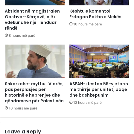
Aksident në magjistralen
Kështu e komentoi
Gostivar-Kërçovë, një i
Erdogan Paktin e Mekës…
vdekur dhe një i lënduar
10 hours më parë
rëndë
8 hours më parë
Shkarkohet myftiu i Vlorës,
ASEAN-i feston 59-vjetorin
pas përplasjes për
me thirrje për unitet, paqe
historinë e hebrenjve dhe
dhe bashkëpunim
qëndrimeve për Palestinën
12 hours më parë
10 hours më parë
Leave a Reply