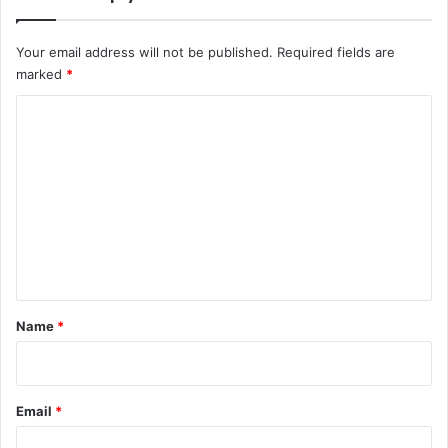
Your email address will not be published.
Required fields are
marked
*
C
o
m
m
e
n
t
*
Name
*
Email
*