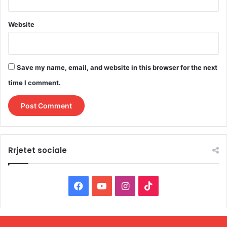
Website
Save my name, email, and website in this browser for the next
time I comment.
Rrjetet sociale
F
Y
I
T
a
o
n
i
c
u
s
k