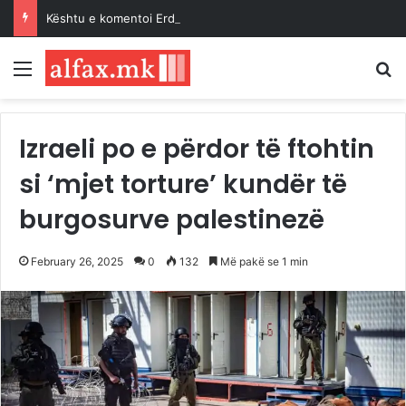
Kështu e komentoi Erdogan Paktin e Mekës…
Menu
K
Izraeli po e përdor të ftohtin
si ‘mjet torture’ kundër të
burgosurve palestinezë
February 26, 2025
0
132
Më pakë se 1 min