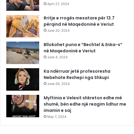
April 27, 2024
Rritje e rrogës mesatare për 13.7
përqind në Maqedoninë e Veriut
June 20, 2024
Bllokohet puna e “Bechtel & Enka-s”
në Maqedoninë e Veriut
June 4, 2024
Ka ndërruar jetë profesoresha
Nebehate Rexhepi nga Shkupi
June 26, 2024
Myftinia e Velesit shkreton edhe më
shumë, bën edhe një reagim lidhur me
imamin e saj
May 7, 2024