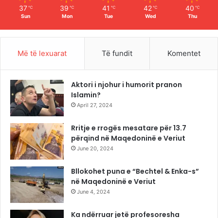
37
39
41
42
40
℃
℃
℃
℃
℃
Sun
Mon
Tue
Wed
Thu
Më të lexuarat
Të fundit
Komentet
Aktori i njohur i humorit pranon
Islamin?
April 27, 2024
Rritje e rrogës mesatare për 13.7
përqind në Maqedoninë e Veriut
June 20, 2024
Bllokohet puna e “Bechtel & Enka-s”
në Maqedoninë e Veriut
June 4, 2024
Ka ndërruar jetë profesoresha