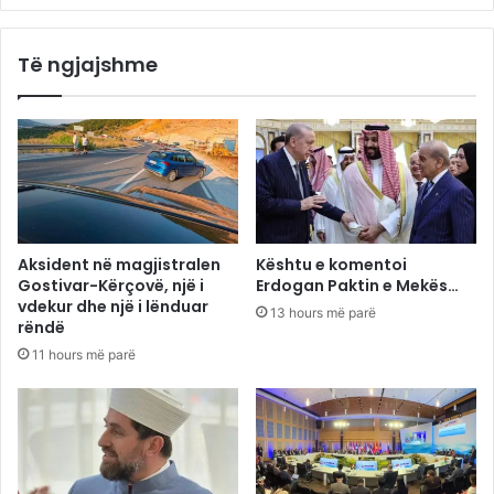
Të ngjajshme
Aksident në magjistralen
Kështu e komentoi
Gostivar-Kërçovë, një i
Erdogan Paktin e Mekës…
vdekur dhe një i lënduar
13 hours më parë
rëndë
11 hours më parë