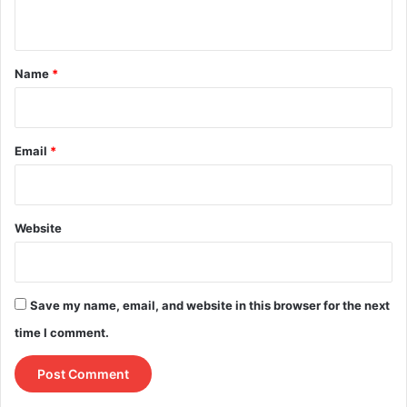
n
t
*
Name
*
Email
*
Website
Save my name, email, and website in this browser for the next
time I comment.