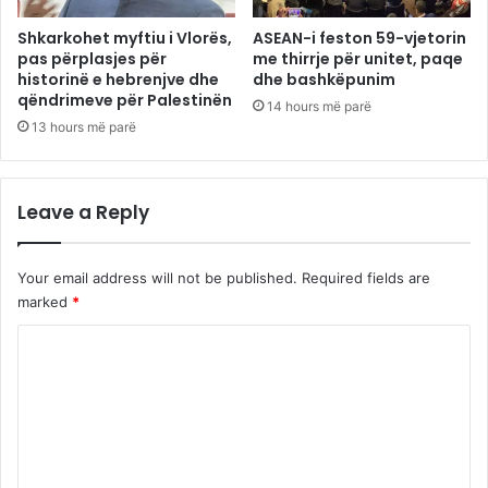
Shkarkohet myftiu i Vlorës,
ASEAN-i feston 59-vjetorin
pas përplasjes për
me thirrje për unitet, paqe
historinë e hebrenjve dhe
dhe bashkëpunim
qëndrimeve për Palestinën
14 hours më parë
13 hours më parë
Leave a Reply
Your email address will not be published.
Required fields are
marked
*
C
o
m
m
e