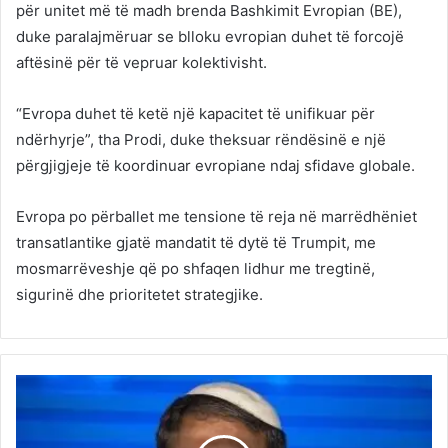
për unitet më të madh brenda Bashkimit Evropian (BE),
duke paralajmëruar se blloku evropian duhet të forcojë
aftësinë për të vepruar kolektivisht.
“Evropa duhet të ketë një kapacitet të unifikuar për
ndërhyrje”, tha Prodi, duke theksuar rëndësinë e një
përgjigjeje të koordinuar evropiane ndaj sfidave globale.
Evropa po përballet me tensione të reja në marrëdhëniet
transatlantike gjatë mandatit të dytë të Trumpit, me
mosmarrëveshje që po shfaqen lidhur me tregtinë,
sigurinë dhe prioritetet strategjike.