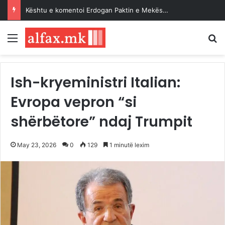
Kështu e komentoi Erdogan Paktin e Mekës…
Menu
K
Ish-kryeministri Italian:
Evropa vepron “si
shërbëtore” ndaj Trumpit
May 23, 2026
0
129
1 minutë lexim