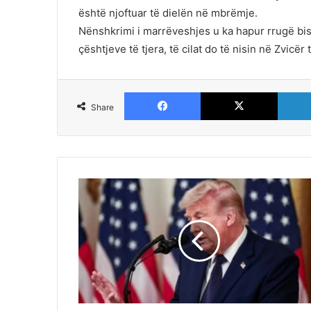
është njoftuar të dielën në mbrëmje.
Nënshkrimi i marrëveshjes u ka hapur rrugë b
çështjeve të tjera, të cilat do të nisin në Zvicër
Facebook
X
Share