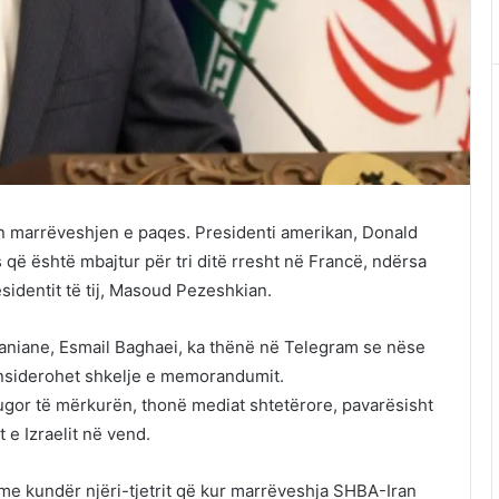
n marrëveshjen e paqes. Presidenti amerikan, Donald
 që është mbajtur për tri ditë rresht në Francë, ndërsa
sidentit të tij, Masoud Pezeshkian.
raniane, Esmail Baghaei, ka thënë në Telegram se nëse
konsiderohet shkelje e memorandumit.
 jugor të mërkurën, thonë mediat shtetërore, pavarësisht
 e Izraelit në vend.
lme kundër njëri-tjetrit që kur marrëveshja SHBA-Iran