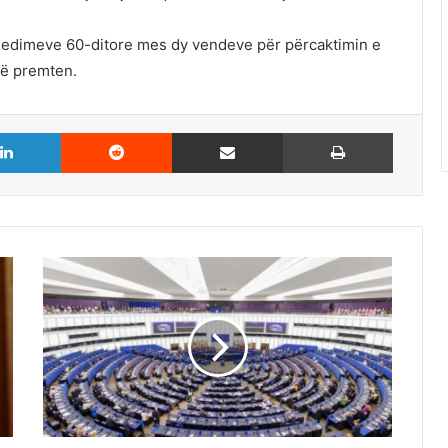
isedimeve 60-ditore mes dy vendeve për përcaktimin e
 të premten.
LinkedIn
Reddit
Share via Email
Print