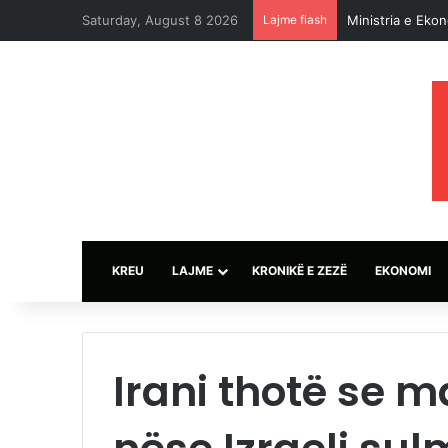
Saturday, August 8 2026
Lajme flash
Ministria e Eko
KREU
LAJME
KRONIKË E ZEZË
EKONOMI
Irani thotë se m