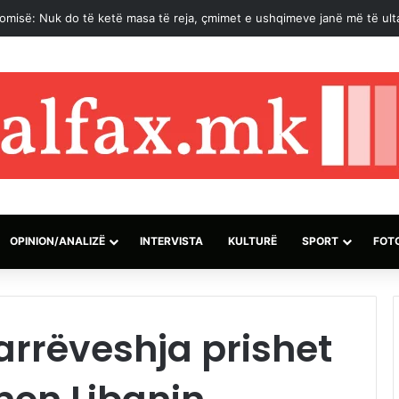
nomisë: Nuk do të ketë masa të reja, çmimet e ushqimeve janë më të ulta
OPINION/ANALIZË
INTERVISTA
KULTURË
SPORT
FOT
arrëveshja prishet