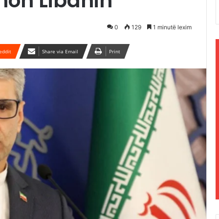
lmon Libanin
0
129
1 minutë lexim
eddit
Share via Email
Print