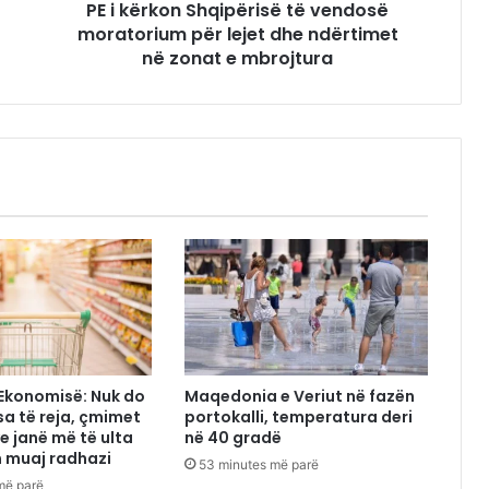
PE i kërkon Shqipërisë të vendosë
moratorium për lejet dhe ndërtimet
në zonat e mbrojtura
 Ekonomisë: Nuk do
Maqedonia e Veriut në fazën
sa të reja, çmimet
portokalli, temperatura deri
e janë më të ulta
në 40 gradë
n muaj radhazi
53 minutes më parë
më parë