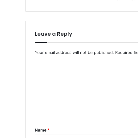
Leave a Reply
Your email address will not be published.
Required fi
C
o
m
m
e
n
t
*
Name
*