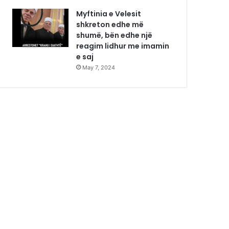
Myftinia e Velesit
shkreton edhe më
shumë, bën edhe një
reagim lidhur me imamin
e saj
May 7, 2024