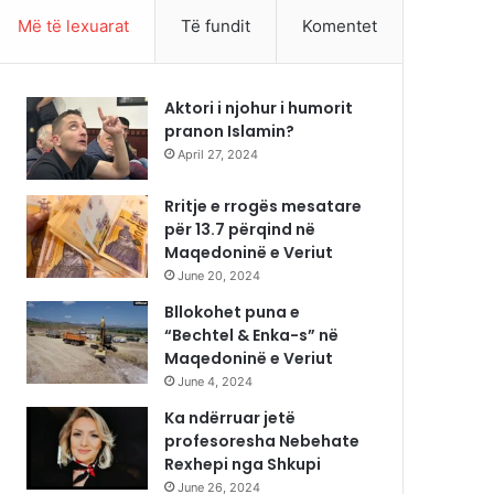
Më të lexuarat
Të fundit
Komentet
Aktori i njohur i humorit
pranon Islamin?
April 27, 2024
Rritje e rrogës mesatare
për 13.7 përqind në
Maqedoninë e Veriut
June 20, 2024
Bllokohet puna e
“Bechtel & Enka-s” në
Maqedoninë e Veriut
June 4, 2024
Ka ndërruar jetë
profesoresha Nebehate
Rexhepi nga Shkupi
June 26, 2024