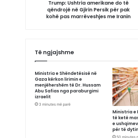
Trump: Ushtria amerikane do të
qëndrojë në Gjirin Persik për pak
kohë pas marrëveshjes me Iranin
Të ngjajshme
Ministria e Shëndetësisë në
Gaza kërkon lirimin e
menjëhershëm të Dr. Hussam
Abu Safias nga paraburgimi
izraelit
3 minutes më parë
Ministria e
të ketë ma
e ushqimev
për të dyti
50 minutes 