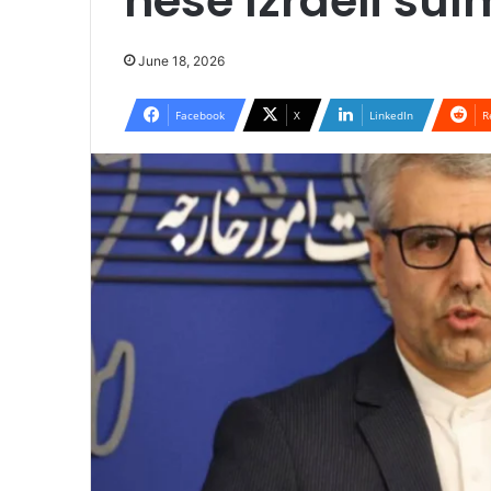
nëse Izraeli su
June 18, 2026
Facebook
X
LinkedIn
R