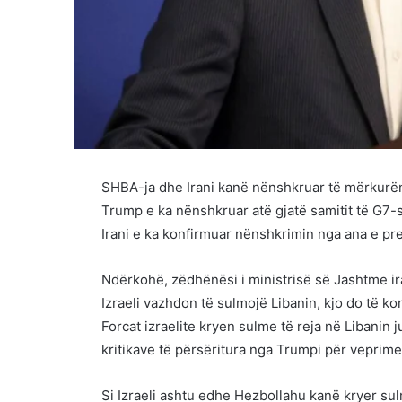
SHBA-ja dhe Irani kanë nënshkruar të mërkurë
Trump e ka nënshkruar atë gjatë samitit të G7-s
Irani e ka konfirmuar nënshkrimin nga ana e pre
Ndërkohë, zëdhënësi i ministrisë së Jashtme i
Izraeli vazhdon të sulmojë Libanin, kjo do të 
Forcat izraelite kryen sulme të reja në Libanin
kritikave të përsëritura nga Trumpi për veprimet
Si Izraeli ashtu edhe Hezbollahu kanë kryer su