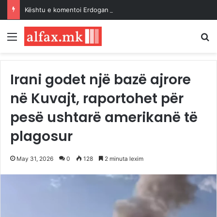
Kështu e komentoi Erdogan Paktin e Mekës…
Menu
K
Irani godet një bazë ajrore
në Kuvajt, raportohet për
pesë ushtarë amerikanë të
plagosur
May 31, 2026
0
128
2 minuta lexim