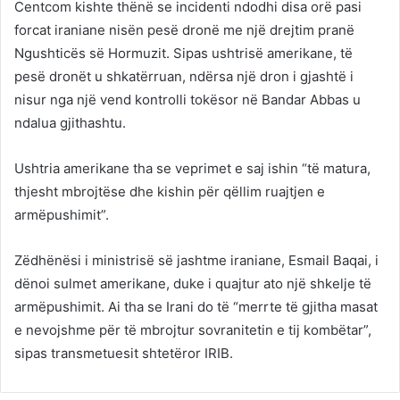
Centcom kishte thënë se incidenti ndodhi disa orë pasi
forcat iraniane nisën pesë dronë me një drejtim pranë
Ngushticës së Hormuzit. Sipas ushtrisë amerikane, të
pesë dronët u shkatërruan, ndërsa një dron i gjashtë i
nisur nga një vend kontrolli tokësor në Bandar Abbas u
ndalua gjithashtu.
Ushtria amerikane tha se veprimet e saj ishin “të matura,
thjesht mbrojtëse dhe kishin për qëllim ruajtjen e
armëpushimit”.
Zëdhënësi i ministrisë së jashtme iraniane, Esmail Baqai, i
dënoi sulmet amerikane, duke i quajtur ato një shkelje të
armëpushimit. Ai tha se Irani do të “merrte të gjitha masat
e nevojshme për të mbrojtur sovranitetin e tij kombëtar”,
sipas transmetuesit shtetëror IRIB.