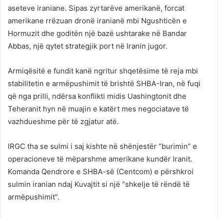
aseteve iraniane. Sipas zyrtarëve amerikanë, forcat
amerikane rrëzuan dronë iranianë mbi Ngushticën e
Hormuzit dhe goditën një bazë ushtarake në Bandar
Abbas, një qytet strategjik port në Iranin jugor.
Armiqësitë e fundit kanë ngritur shqetësime të reja mbi
stabilitetin e armëpushimit të brishtë SHBA-Iran, në fuqi
që nga prilli, ndërsa konflikti midis Uashingtonit dhe
Teheranit hyn në muajin e katërt mes negociatave të
vazhdueshme për të zgjatur atë.
IRGC tha se sulmi i saj kishte në shënjestër “burimin” e
operacioneve të mëparshme amerikane kundër Iranit.
Komanda Qendrore e SHBA-së (Centcom) e përshkroi
sulmin iranian ndaj Kuvajtit si një “shkelje të rëndë të
armëpushimit”.