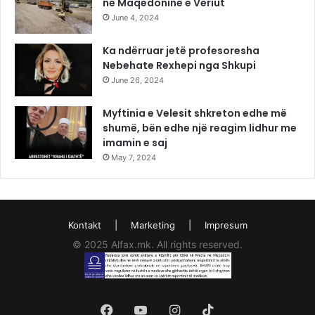
në Maqedoninë e Veriut
June 4, 2024
Ka ndërruar jetë profesoresha
Nebehate Rexhepi nga Shkupi
June 26, 2024
Myftinia e Velesit shkreton edhe më
shumë, bën edhe një reagim lidhur me
imamin e saj
May 7, 2024
Kontakt
|
Marketing
|
Impresum
© 2025 Alfax.mk. All rights reserved.
Facebook
YouTube
Instagram
TikTok