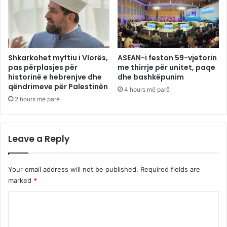
Shkarkohet myftiu i Vlorës,
ASEAN-i feston 59-vjetorin
pas përplasjes për
me thirrje për unitet, paqe
historinë e hebrenjve dhe
dhe bashkëpunim
qëndrimeve për Palestinën
4 hours më parë
2 hours më parë
Leave a Reply
Your email address will not be published.
Required fields are
marked
*
C
o