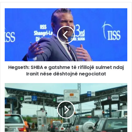
Hegseth: SHBA e gatshme të rifillojë sulmet ndaj
Iranit nëse dështojnë negociatat