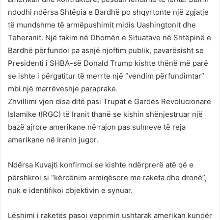
ndodhi ndërsa Shtëpia e Bardhë po shqyrtonte një zgjatje
të mundshme të armëpushimit midis Uashingtonit dhe
Teheranit. Një takim në Dhomën e Situatave në Shtëpinë e
Bardhë përfundoi pa asnjë njoftim publik, pavarësisht se
Presidenti i SHBA-së Donald Trump kishte thënë më parë
se ishte i përgatitur të merrte një “vendim përfundimtar”
mbi një marrëveshje paraprake.
Zhvillimi vjen disa ditë pasi Trupat e Gardës Revolucionare
Islamike (IRGC) të Iranit thanë se kishin shënjestruar një
bazë ajrore amerikane në rajon pas sulmeve të reja
amerikane në Iranin jugor.
Ndërsa Kuvajti konfirmoi se kishte ndërprerë atë që e
përshkroi si “kërcënim armiqësore me raketa dhe dronë”,
nuk e identifikoi objektivin e synuar.
Lëshimi i raketës pasoi veprimin ushtarak amerikan kundër