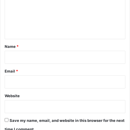
m
m
e
n
t
*
Name
*
Email
*
Website
Save my name, email, and website in this browser for the next
time I comment.