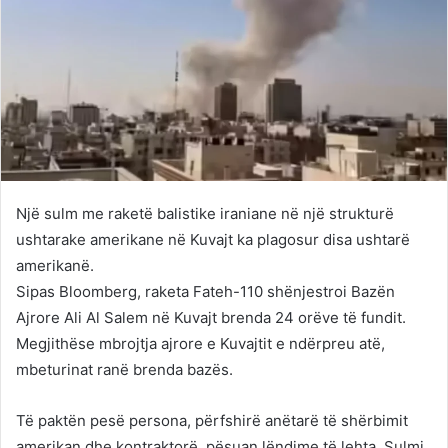
Një sulm me raketë balistike iraniane në një strukturë
ushtarake amerikane në Kuvajt ka plagosur disa ushtarë
amerikanë.
Sipas Bloomberg, raketa Fateh-110 shënjestroi Bazën
Ajrore Ali Al Salem në Kuvajt brenda 24 orëve të fundit.
Megjithëse mbrojtja ajrore e Kuvajtit e ndërpreu atë,
mbeturinat ranë brenda bazës.
Të paktën pesë persona, përfshirë anëtarë të shërbimit
amerikan dhe kontraktorë, pësuan lëndime të lehta. Sulmi