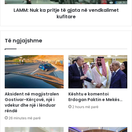
LAMM: Nuk ka pritje të gjata në vendkalimet
kufitare
Të ngjajshme
Aksident në magjistralen
Kështu e komentoi
Gostivar-Kërçovë, një i
Erdogan Paktin e Mekës…
vdekur dhe një i lënduar
2 hours më parë
rëndë
26 minutes më parë