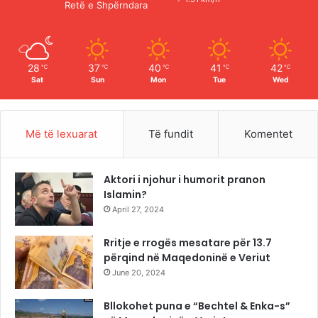
Retë e Shpërndara
k
a
m
28
37
40
41
42
℃
℃
℃
℃
℃
Sat
Sun
Mon
Tue
Wed
Më të lexuarat
Të fundit
Komentet
Aktori i njohur i humorit pranon
Islamin?
April 27, 2024
Rritje e rrogës mesatare për 13.7
përqind në Maqedoninë e Veriut
June 20, 2024
Bllokohet puna e “Bechtel & Enka-s”