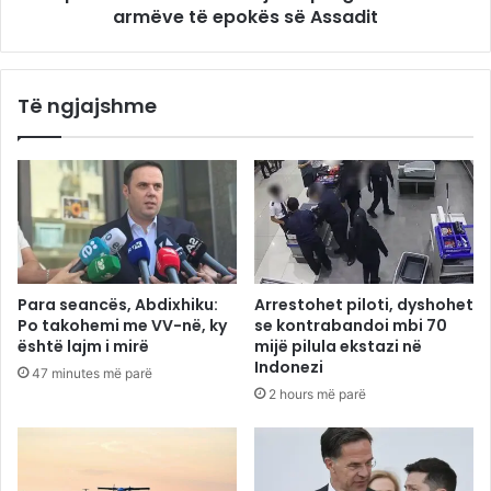
armëve të epokës së Assadit
Të ngjajshme
Para seancës, Abdixhiku:
Arrestohet piloti, dyshohet
Po takohemi me VV-në, ky
se kontrabandoi mbi 70
është lajm i mirë
mijë pilula ekstazi në
Indonezi
47 minutes më parë
2 hours më parë