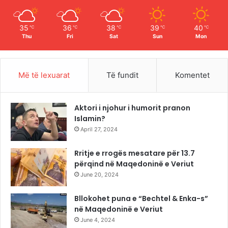
m
35
36
38
39
40
℃
℃
℃
℃
℃
Thu
Fri
Sat
Sun
Mon
Më të lexuarat
Të fundit
Komentet
Aktori i njohur i humorit pranon
Islamin?
April 27, 2024
Rritje e rrogës mesatare për 13.7
përqind në Maqedoninë e Veriut
June 20, 2024
Bllokohet puna e “Bechtel & Enka-s”
në Maqedoninë e Veriut
June 4, 2024