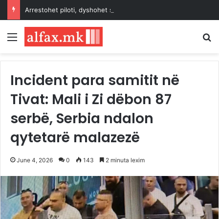
Arrestohet piloti, dyshohet se kontrabandoi mbi 70 mijë pilula ekstazi në Indonezi
Menu
K
Incident para samitit në
Tivat: Mali i Zi dëbon 87
serbë, Serbia ndalon
qytetarë malazezë
June 4, 2026
0
143
2 minuta lexim