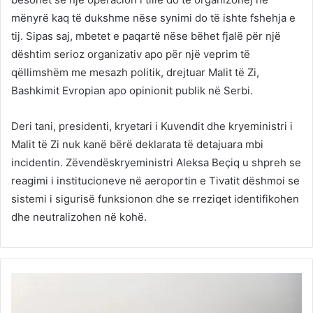
mënyrë kaq të dukshme nëse synimi do të ishte fshehja e
tij. Sipas saj, mbetet e paqartë nëse bëhet fjalë për një
dështim serioz organizativ apo për një veprim të
qëllimshëm me mesazh politik, drejtuar Malit të Zi,
Bashkimit Evropian apo opinionit publik në Serbi.
Deri tani, presidenti, kryetari i Kuvendit dhe kryeministri i
Malit të Zi nuk kanë bërë deklarata të detajuara mbi
incidentin. Zëvendëskryeministri Aleksa Beçiq u shpreh se
reagimi i institucioneve në aeroportin e Tivatit dëshmoi se
sistemi i sigurisë funksionon dhe se rreziqet identifikohen
dhe neutralizohen në kohë.