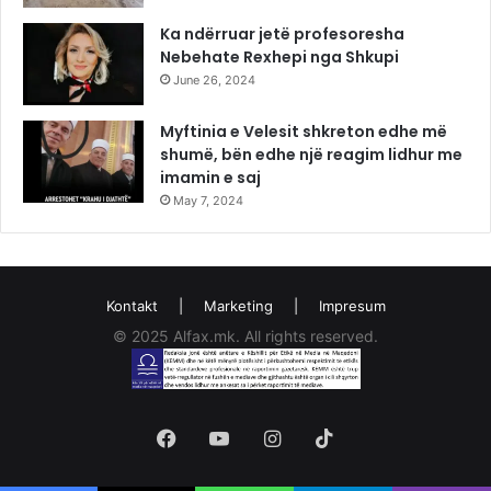
Ka ndërruar jetë profesoresha
Nebehate Rexhepi nga Shkupi
June 26, 2024
Myftinia e Velesit shkreton edhe më
shumë, bën edhe një reagim lidhur me
imamin e saj
May 7, 2024
Kontakt
|
Marketing
|
Impresum
© 2025 Alfax.mk. All rights reserved.
Facebook
YouTube
Instagram
TikTok