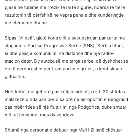
pjesë në tubime me rrezik të lartë sigurie, ndërsa të tjerë
rezultonin të përfshirë në vepra penale dhe kundërvajtje
me elemente dhune.
Sipas “Vijesti”, gjatë kontrollit u sekuestruan pankarta me
sloganin e Partisë Progresive Serbe (SNS) “Serbia fiton”,
si dhe pajisje komunikimi në distancë dhe një radio-
stacion detar. Dy autobusë me targa serbe, që dyshohet se
do të përdoreshin për transportin e grupit, u konfiskuan
gjithashtu.
Ndërkohë, menjëherë pas këtij incidenti, rreth 30 shtetas
malazezë u ndaluan për disa orë në aeroportin e Beogradit
pas mbërritjes së një fluturimi nga Podgorica, duke shtuar
më tej tensionet mes dy vendeve.
Shumë nga personat e dëbuar nga Mali i Zi janë cilësuar