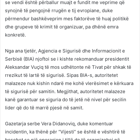
se vendi është përballur muajt e fundit me veprime që
synojnë të pengojnë rrugën e tij evropiane, duke
përmendur bashkëveprim mes faktorëve të huaj politikë
dhe grupeve të krimit të organizuar, pa dhënë emra
konkretë.
Nga ana tjetër, Agjencia e Sigurisë dhe Informacionit e
Serbisë (BIA) njoftoi se i kishte rekomanduar presidentit
Aleksandar Vuçiq të mos udhëtonte në Tivat për shkak të
rrezikut të lartë të sigurisë. Sipas BIA-s, autoritetet
malazeze nuk kishin ndarë me kohë vlerësimet e kërkuara
të sigurisë për samitin. Megjithat, autoritetet malazeze
kanë garantuar se siguria do të jetë në nivel për secilin
lider që do të marrë pjesë në samit.
Gazetarja serbe Vera Didanoviq, duke komentuar
incidentin, ka thënë për “Vijesti” se është e vështirë të
besohet se një operacion i tillë do të organizohej në