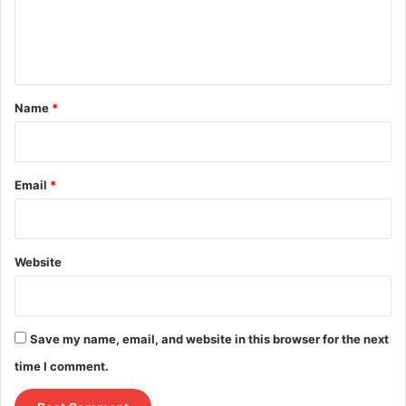
e
n
t
*
Name
*
Email
*
Website
Save my name, email, and website in this browser for the next
time I comment.