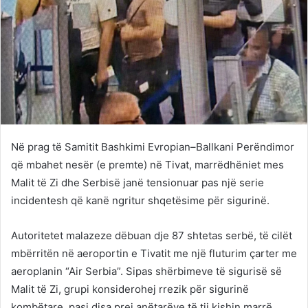
Në prag të Samitit Bashkimi Evropian–Ballkani Perëndimor
që mbahet nesër (e premte) në Tivat, marrëdhëniet mes
Malit të Zi dhe Serbisë janë tensionuar pas një serie
incidentesh që kanë ngritur shqetësime për sigurinë.
Autoritetet malazeze dëbuan dje 87 shtetas serbë, të cilët
mbërritën në aeroportin e Tivatit me një fluturim çarter me
aeroplanin “Air Serbia”. Sipas shërbimeve të sigurisë së
Malit të Zi, grupi konsiderohej rrezik për sigurinë
kombëtare, pasi disa prej anëtarëve të tij kishin marrë