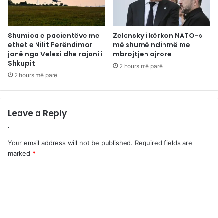
Shumica e pacientëve me
Zelensky i kërkon NATO-s
ethet e Nilit Perëndimor
më shumë ndihmë me
janë nga Velesi dhe rajoni i
mbrojtjen ajrore
Shkupit
2 hours më parë
2 hours më parë
Leave a Reply
Your email address will not be published.
Required fields are
marked
*
C
o
m
m