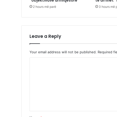
“objektivave armiqësore”
të arrihet “
2 hours më parë
3 hours më 
Leave a Reply
Your email address will not be published.
Required fi
C
o
m
m
e
n
t
*