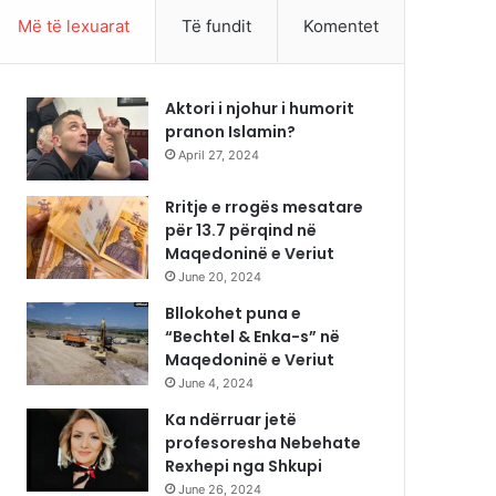
Më të lexuarat
Të fundit
Komentet
Aktori i njohur i humorit
pranon Islamin?
April 27, 2024
Rritje e rrogës mesatare
për 13.7 përqind në
Maqedoninë e Veriut
June 20, 2024
Bllokohet puna e
“Bechtel & Enka-s” në
Maqedoninë e Veriut
June 4, 2024
Ka ndërruar jetë
profesoresha Nebehate
Rexhepi nga Shkupi
June 26, 2024