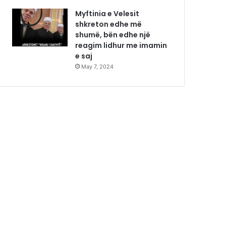
Myftinia e Velesit
shkreton edhe më
shumë, bën edhe një
reagim lidhur me imamin
e saj
May 7, 2024