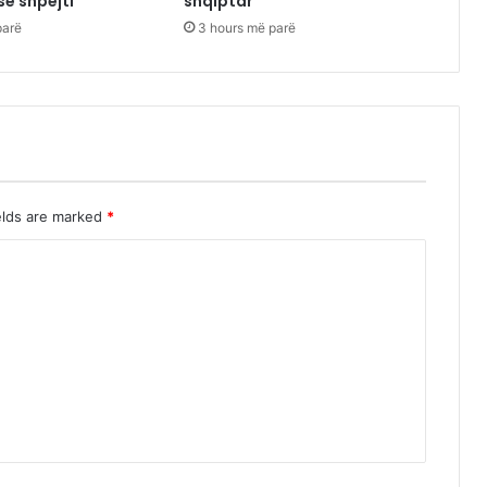
së shpejti”
shqiptar
parë
3 hours më parë
elds are marked
*