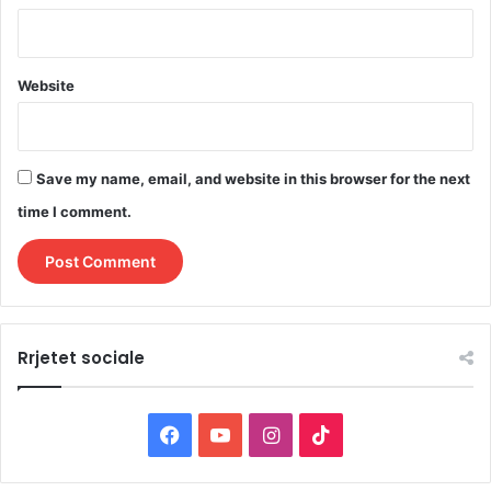
Website
Save my name, email, and website in this browser for the next
time I comment.
Rrjetet sociale
F
Y
I
T
a
o
n
i