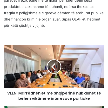
paraqet rrezik edhe më të madh për shëndetin sesa
produktet e zakonshme të duhanit, ndërsa theksoi se
tregtia e paligjshme e cigareve dëmton të ardhurat publike
dhe financon krimin e organizuar. Sipas OLAF-it, hetimet
për këtë çështje vijojnë.
VLEN: Marrëdhëniet me Shqipërinë nuk duhet të
bëhen viktimë e interesave partiake