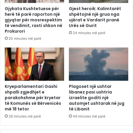
Gjykata Kushtetuese për
Gjest heroik: Kalimtarët
herë të parë raporton një
shpëtojnë një grua nga
gjyqtar për mosrespektim
ujërat e Vardarit pranë
të vendimit, rasti shkon në
Urës së Gurit
Prokurori
24 minutes më parë
20 minutes më parë
Kryeparlamentari Gashi
Plagoset një ushtar
shpalli zgjedhjet e
libanez pasi ushtria
parakohshme për kryetar
izraelite goditi një
të Komunës së Bërvenicës
automjet ushtarak në jug
më 18 tetor
të Libanit
28 minutes më parë
49 minutes më parë