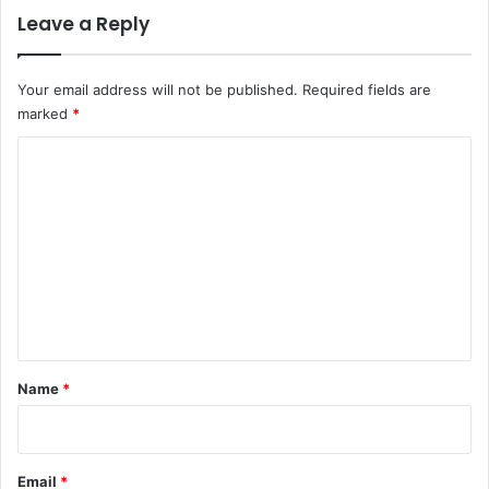
Leave a Reply
Your email address will not be published.
Required fields are
marked
*
C
o
m
m
e
n
t
*
Name
*
Email
*