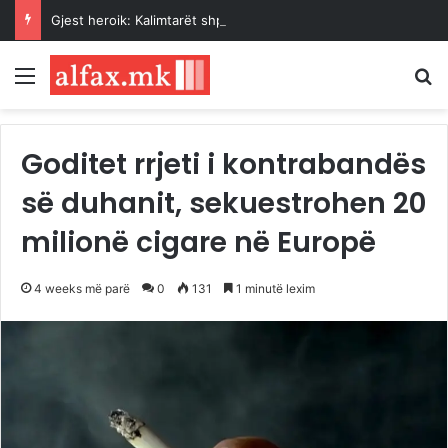
Gjest heroik: Kalimtarët shpëtojnë një grua nga ujërat e Vardarit pranë Urës së Gurit
Menu
K
Goditet rrjeti i kontrabandës
së duhanit, sekuestrohen 20
milionë cigare në Europë
4 weeks më parë
0
131
1 minutë lexim