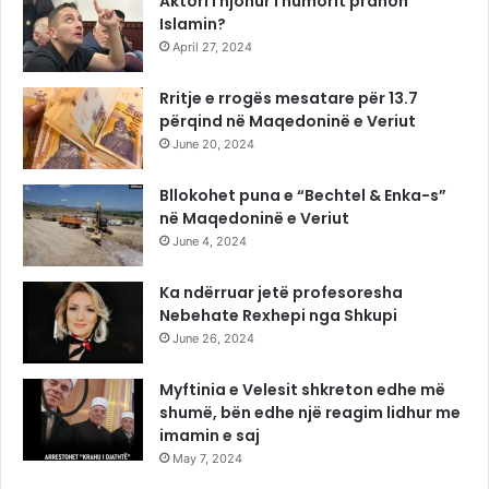
Aktori i njohur i humorit pranon
Islamin?
April 27, 2024
Rritje e rrogës mesatare për 13.7
përqind në Maqedoninë e Veriut
June 20, 2024
Bllokohet puna e “Bechtel & Enka-s”
në Maqedoninë e Veriut
June 4, 2024
Ka ndërruar jetë profesoresha
Nebehate Rexhepi nga Shkupi
June 26, 2024
Myftinia e Velesit shkreton edhe më
shumë, bën edhe një reagim lidhur me
imamin e saj
May 7, 2024