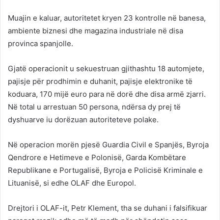
Muajin e kaluar, autoritetet kryen 23 kontrolle në banesa,
ambiente biznesi dhe magazina industriale në disa
provinca spanjolle.
Gjatë operacionit u sekuestruan gjithashtu 18 automjete,
pajisje për prodhimin e duhanit, pajisje elektronike të
koduara, 170 mijë euro para në dorë dhe disa armë zjarri.
Në total u arrestuan 50 persona, ndërsa dy prej të
dyshuarve iu dorëzuan autoriteteve polake.
Në operacion morën pjesë Guardia Civil e Spanjës, Byroja
Qendrore e Hetimeve e Polonisë, Garda Kombëtare
Republikane e Portugalisë, Byroja e Policisë Kriminale e
Lituanisë, si edhe OLAF dhe Europol.
Drejtori i OLAF-it, Petr Klement, tha se duhani i falsifikuar