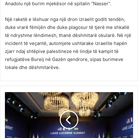
Anadolu një burim mjekësor në spitalin “Nasser”.
Një raketë e lëshuar nga një dron izraelit goditi tendën,
duke vrarë fëmijën dhe duke plagosur të tjerë me shkallë
të ndryshme lëndimesh, thanë dëshmitarë okularë. Në një
incident të veçantë, automjete ushtarake izraelite hapën
zjarr ndaj shtëpive palestineze në lindje të kampit të
refugjatëve Bureij në Gazën qendrore, sipas burimeve
lokale dhe dëshmitarëve.