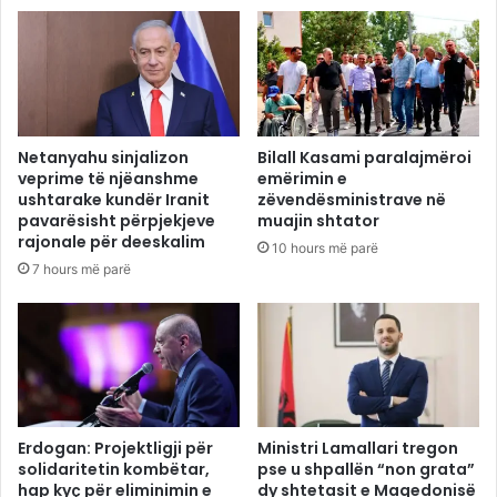
Netanyahu sinjalizon
Bilall Kasami paralajmëroi
veprime të njëanshme
emërimin e
ushtarake kundër Iranit
zëvendësministrave në
pavarësisht përpjekjeve
muajin shtator
rajonale për deeskalim
10 hours më parë
7 hours më parë
Erdogan: Projektligji për
Ministri Lamallari tregon
solidaritetin kombëtar,
pse u shpallën “non grata”
hap kyç për eliminimin e
dy shtetasit e Maqedonisë