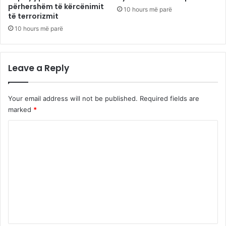
përhershëm të kërcënimit
10 hours më parë
të terrorizmit
10 hours më parë
Leave a Reply
Your email address will not be published.
Required fields are
marked
*
C
o
m
m
e
n
t