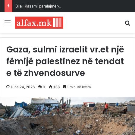
Bilall Kasami paralajmëroi emërimin e zëvendësministrave në muajin shtator
Menu
K
Gaza, sulmi izraelit vr.et një
fëmijë palestinez në tendat
e të zhvendosurve
June 24, 2026
0
138
1 minutë lexim