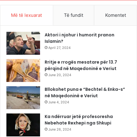
Më të lexuarat
Të fundit
Komentet
Aktori i njohur i humorit pranon
Islamin?
April 27, 2024
Rritje e rrogës mesatare për 13.7
përqind në Maqedoninë e Veriut
June 20, 2024
Bllokohet puna e “Bechtel & Enka-s”
në Maqedoninë e Veriut
June 4, 2024
Ka ndërruar jetë profesoresha
Nebehate Rexhepi nga Shkupi
June 26, 2024