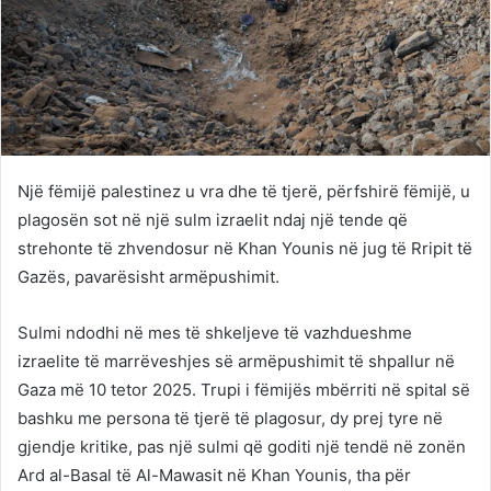
Një fëmijë palestinez u vra dhe të tjerë, përfshirë fëmijë, u
plagosën sot në një sulm izraelit ndaj një tende që
strehonte të zhvendosur në Khan Younis në jug të Rripit të
Gazës, pavarësisht armëpushimit.
Sulmi ndodhi në mes të shkeljeve të vazhdueshme
izraelite të marrëveshjes së armëpushimit të shpallur në
Gaza më 10 tetor 2025. Trupi i fëmijës mbërriti në spital së
bashku me persona të tjerë të plagosur, dy prej tyre në
gjendje kritike, pas një sulmi që goditi një tendë në zonën
Ard al-Basal të Al-Mawasit në Khan Younis, tha për