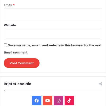
Email
*
Website
Save my name, email, and website in this browser for the next
time I comment.
Rrjetet sociale
F
Y
I
T