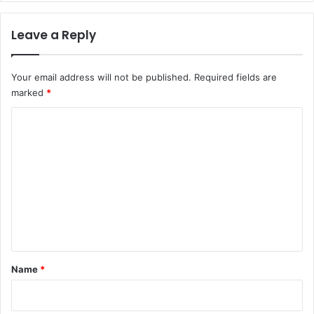
Leave a Reply
Your email address will not be published.
Required fields are
marked
*
C
o
m
m
e
n
t
*
Name
*