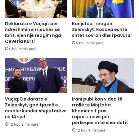
Deklarata e Vuçiqit për
Konjufca i reagon
ndryshimin e rrjedhës së
Zelenskyt: Kosova është
Ibrit, vjen një reagim nga
shtet sovran dhe i pavarur
Qeveria Kurti
9 hours më parë
6 hours më parë
Vuçiq: Deklarata e
Irani publikon video të
Zelenskyt, goditja më e
rrallë të Mojtaba
madhe kundër shqiptarëve
Khameneit pas
në 14 vjet
raportimeve për
përkeqësim të shëndetit
12 hours më parë
12 hours më parë