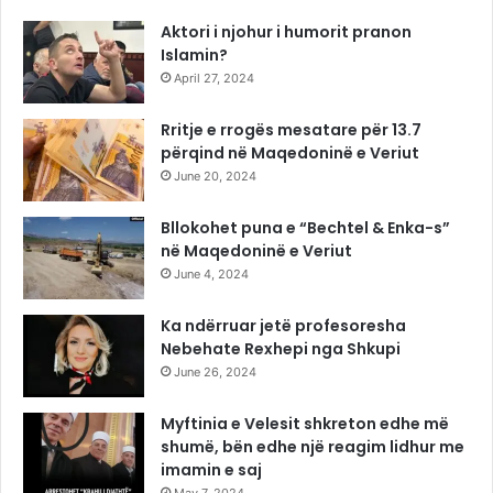
Aktori i njohur i humorit pranon
Islamin?
April 27, 2024
Rritje e rrogës mesatare për 13.7
përqind në Maqedoninë e Veriut
June 20, 2024
Bllokohet puna e “Bechtel & Enka-s”
në Maqedoninë e Veriut
June 4, 2024
Ka ndërruar jetë profesoresha
Nebehate Rexhepi nga Shkupi
June 26, 2024
Myftinia e Velesit shkreton edhe më
shumë, bën edhe një reagim lidhur me
imamin e saj