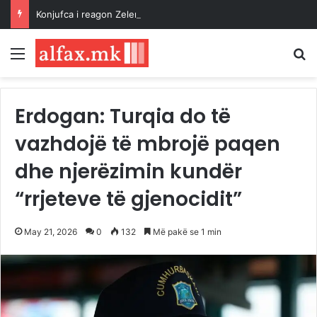
Konjufca i reagon Zelenskyt: Kosova është shtet sovran dhe i pavarur
Menu
K
Erdogan: Turqia do të
vazhdojë të mbrojë paqen
dhe njerëzimin kundër
“rrjeteve të gjenocidit”
May 21, 2026
0
132
Më pakë se 1 min