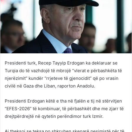
Presidenti turk, Recep Tayyip Erdogan ka deklaruar se
Turqia do të vazhdojë të mbrojë “vlerat e përbashkëta të
njerëzimit” kundër “rrjeteve të gjenocidit” që po vrasin
civilë në Gaza dhe Liban, raporton Anadolu.
Presidenti Erdogan këtë e tha në fjalën e tij në stërvitjen
“EFES-2026” të kombinuar, të përbashkët dhe me zjarr të
drejtpërdrejtë në qytetin perëndimor turk Izmir.
Ai theksoi se teksa po shkruhen skenarë pesimistë për të