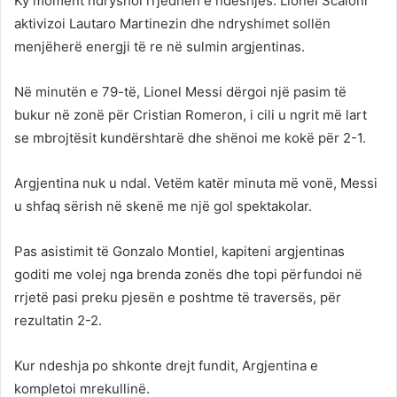
Ky moment ndryshoi rrjedhën e ndeshjes. Lionel Scaloni
aktivizoi Lautaro Martinezin dhe ndryshimet sollën
menjëherë energji të re në sulmin argjentinas.
Në minutën e 79-të, Lionel Messi dërgoi një pasim të
bukur në zonë për Cristian Romeron, i cili u ngrit më lart
se mbrojtësit kundërshtarë dhe shënoi me kokë për 2-1.
Argjentina nuk u ndal. Vetëm katër minuta më vonë, Messi
u shfaq sërish në skenë me një gol spektakolar.
Pas asistimit të Gonzalo Montiel, kapiteni argjentinas
goditi me volej nga brenda zonës dhe topi përfundoi në
rrjetë pasi preku pjesën e poshtme të traversës, për
rezultatin 2-2.
Kur ndeshja po shkonte drejt fundit, Argjentina e
kompletoi mrekullinë.