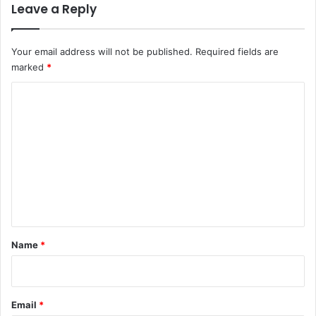
Leave a Reply
Your email address will not be published.
Required fields are
marked
*
C
o
m
m
e
n
t
*
Name
*
Email
*