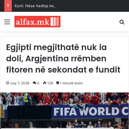
Kurti: Nëse hedhja me vezë është çmimi që duhet ta paguaj për t’u takuar dhe për marrëveshje, jam i lumtur ta bëj këtë
Menu
K
Egjipti megjithatë nuk ia
doli, Argjentina rrëmben
fitoren në sekondat e fundit
July 7, 2026
0
128
1 minutë lexim