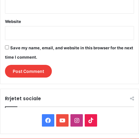
Website
Save my name, email, and website in this browser for the next
time I comment.
Rrjetet sociale
F
Y
I
T
a
o
n
i