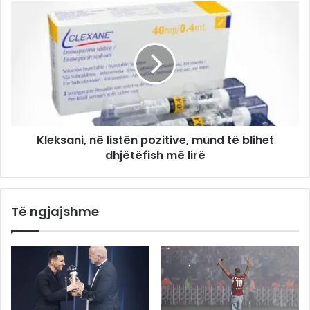
Kleksani, në listën pozitive, mund të blihet
dhjëtëfish më lirë
Të ngjajshme