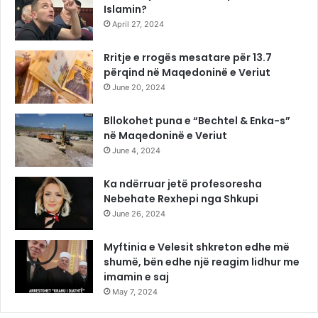
Islamin?
April 27, 2024
Rritje e rrogës mesatare për 13.7
përqind në Maqedoninë e Veriut
June 20, 2024
Bllokohet puna e “Bechtel & Enka-s”
në Maqedoninë e Veriut
June 4, 2024
Ka ndërruar jetë profesoresha
Nebehate Rexhepi nga Shkupi
June 26, 2024
Myftinia e Velesit shkreton edhe më
shumë, bën edhe një reagim lidhur me
imamin e saj
May 7, 2024