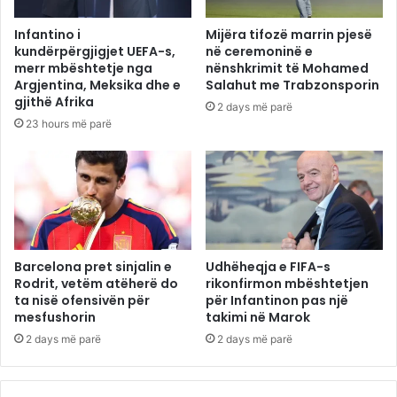
Infantino i
Mijëra tifozë marrin pjesë
kundërpërgjigjet UEFA-s,
në ceremoninë e
merr mbështetje nga
nënshkrimit të Mohamed
Argjentina, Meksika dhe e
Salahut me Trabzonsporin
gjithë Afrika
2 days më parë
23 hours më parë
Barcelona pret sinjalin e
Udhëheqja e FIFA-s
Rodrit, vetëm atëherë do
rikonfirmon mbështetjen
ta nisë ofensivën për
për Infantinon pas një
mesfushorin
takimi në Marok
2 days më parë
2 days më parë