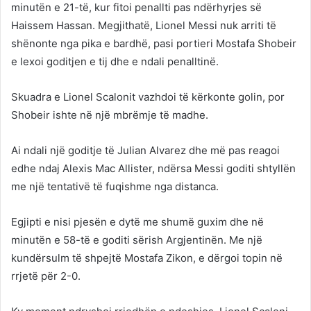
minutën e 21-të, kur fitoi penallti pas ndërhyrjes së
Haissem Hassan. Megjithatë, Lionel Messi nuk arriti të
shënonte nga pika e bardhë, pasi portieri Mostafa Shobeir
e lexoi goditjen e tij dhe e ndali penalltinë.
Skuadra e Lionel Scalonit vazhdoi të kërkonte golin, por
Shobeir ishte në një mbrëmje të madhe.
Ai ndali një goditje të Julian Alvarez dhe më pas reagoi
edhe ndaj Alexis Mac Allister, ndërsa Messi goditi shtyllën
me një tentativë të fuqishme nga distanca.
Egjipti e nisi pjesën e dytë me shumë guxim dhe në
minutën e 58-të e goditi sërish Argjentinën. Me një
kundërsulm të shpejtë Mostafa Zikon, e dërgoi topin në
rrjetë për 2-0.