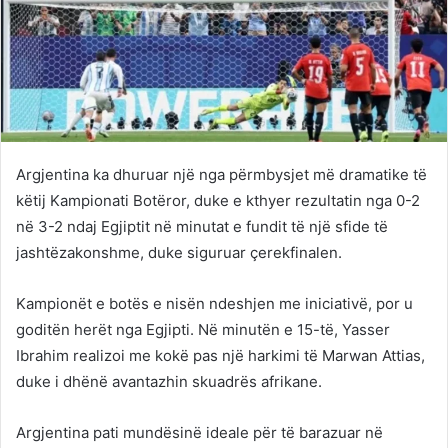
Argjentina ka dhuruar një nga përmbysjet më dramatike të
këtij Kampionati Botëror, duke e kthyer rezultatin nga 0-2
në 3-2 ndaj Egjiptit në minutat e fundit të një sfide të
jashtëzakonshme, duke siguruar çerekfinalen.
Kampionët e botës e nisën ndeshjen me iniciativë, por u
goditën herët nga Egjipti. Në minutën e 15-të, Yasser
Ibrahim realizoi me kokë pas një harkimi të Marwan Attias,
duke i dhënë avantazhin skuadrës afrikane.
Argjentina pati mundësinë ideale për të barazuar në