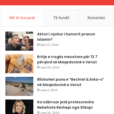
Më të lexuarat
Të fundit
Komentet
Aktori i njohur i humorit pranon
Islamin?
April 27, 2024
Rritje e rrogës mesatare për 13.7
përqind në Maqedoninë e Veriut
June 20, 2024
Bllokohet puna e “Bechtel & Enka-s”
në Maqedoninë e Veriut
June 4, 2024
Ka ndërruar jetë profesoresha
Nebehate Rexhepi nga Shkupi
June 26, 2024