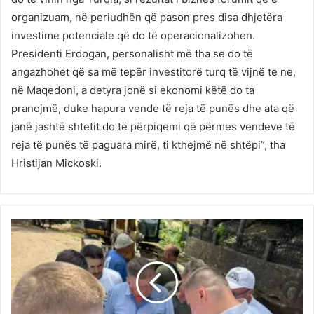
organizuam, në periudhën që pason pres disa dhjetëra
investime potenciale që do të operacionalizohen.
Presidenti Erdogan, personalisht më tha se do të
angazhohet që sa më tepër investitorë turq të vijnë te ne,
në Maqedoni, a detyra jonë si ekonomi këtë do ta
pranojmë, duke hapura vende të reja të punës dhe ata që
janë jashtë shtetit do të përpiqemi që përmes vendeve të
reja të punës të paguara mirë, ti kthejmë në shtëpi”, tha
Hristijan Mickoski.