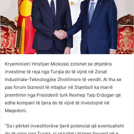
Kryeministri Hristijan Mickoski zotohet se dhjetëra
investime të reja nga Turqia do të vijnë në Zonat
Industriale-Teknologjike Zhvillimore të vendit. Ai tha se
pas forum biznesit të mbajtur në Stamboll ka marrë
premtimin nga Presidenti turk Rexhep Taip Erdogan që
edhe kompani të tjera do të vijnë të investojnë në
Maqedoni.
“Sa i përket investitorëve tjerë potencial që eventualisht
do të vinin nga Turqia, si rezultat i biznes forumit që e