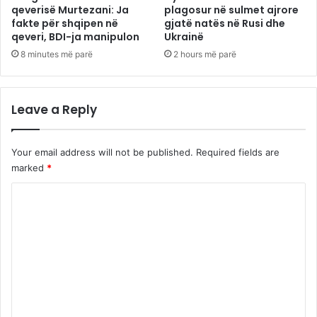
qeverisë Murtezani: Ja
plagosur në sulmet ajrore
fakte për shqipen në
gjatë natës në Rusi dhe
qeveri, BDI-ja manipulon
Ukrainë
8 minutes më parë
2 hours më parë
Leave a Reply
Your email address will not be published.
Required fields are
marked
*
C
o
m
m
e
n