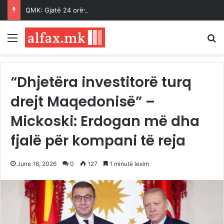
QMK: Gjatë 24 orëve ka pasur 25 vatra zjarri, aktualisht mbeten aktive vetëm 2
Menu
K
“Dhjetëra investitorë turq
drejt Maqedonisë” –
Mickoski: Erdogan më dha
fjalë për kompani të reja
June 16, 2026
0
127
1 minutë lexim