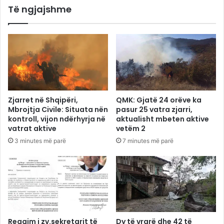
Të ngjajshme
Zjarret në Shqipëri,
QMK: Gjatë 24 orëve ka
Mbrojtja Civile: Situata nën
pasur 25 vatra zjarri,
kontroll, vijon ndërhyrja në
aktualisht mbeten aktive
vatrat aktive
vetëm 2
3 minutes më parë
7 minutes më parë
Reagim i zv.sekretarit të
Dy të vrarë dhe 42 të