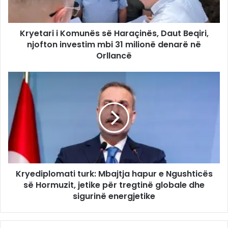
Kryetari i Komunës së Haraçinës, Daut Beqiri,
njofton investim mbi 31 milionë denarë në
Orllancë
Kryediplomati turk: Mbajtja hapur e Ngushticës
së Hormuzit, jetike për tregtinë globale dhe
sigurinë energjetike