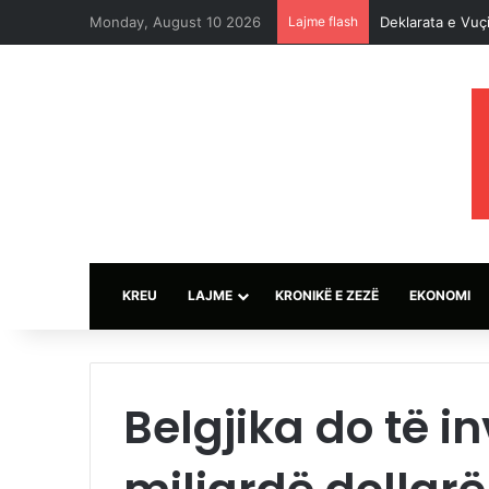
Monday, August 10 2026
Lajme flash
Konjufca i reag
KREU
LAJME
KRONIKË E ZEZË
EKONOMI
Belgjika do të in