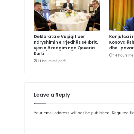
Deklarata e Vuçiqit për
Konjufca i 
ndryshimin e rrjedhës së Ibrit,
Kosova ësh
vjen një reagim nga Qeveria
dhe i pavar
Kurti
14 hours më
11 hours më parë
Leave a Reply
Your email address will not be published.
Required fi
C
o