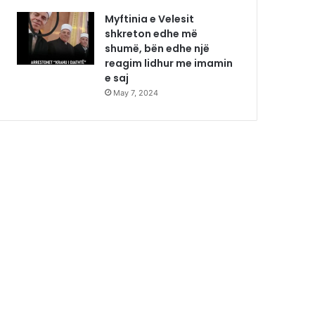
Myftinia e Velesit
shkreton edhe më
shumë, bën edhe një
reagim lidhur me imamin
e saj
May 7, 2024