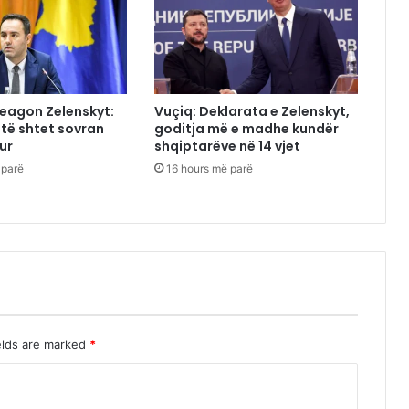
reagon Zelenskyt:
Vuçiq: Deklarata e Zelenskyt,
të shtet sovran
goditja më e madhe kundër
ur
shqiptarëve në 14 vjet
 parë
16 hours më parë
elds are marked
*