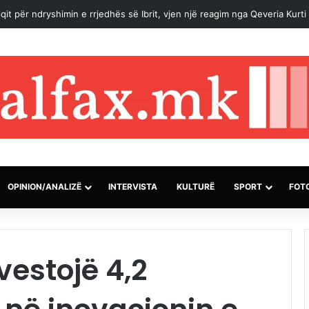
on Zelenskyt: Kosova është shtet sovran dhe i pavarur
OPINION/ANALIZË
INTERVISTA
KULTURË
SPORT
FOT
vestojë 4,2