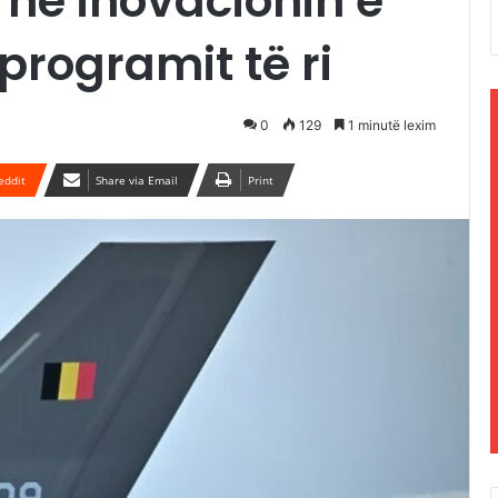
 në inovacionin e
programit të ri
0
129
1 minutë lexim
eddit
Share via Email
Print