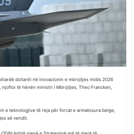
miliardë dollarë) në inovacionin e mbrojtjes midis 2026
 njoftoi të hënën ministri i Mbrojtjes, Theo Francken,
in e teknologjive të reja për forcat e armatosura belge,
jes së vendit.
, ODIN është pjesë e Strategjisë më të gjerë të