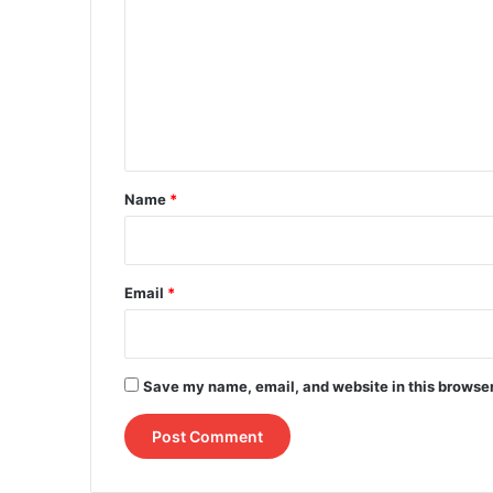
m
m
e
n
t
*
Name
*
Email
*
Save my name, email, and website in this browser