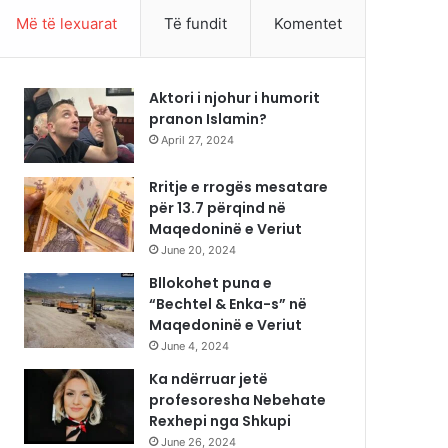
Më të lexuarat
Të fundit
Komentet
Aktori i njohur i humorit
pranon Islamin?
April 27, 2024
Rritje e rrogës mesatare
për 13.7 përqind në
Maqedoninë e Veriut
June 20, 2024
Bllokohet puna e
“Bechtel & Enka-s” në
Maqedoninë e Veriut
June 4, 2024
Ka ndërruar jetë
profesoresha Nebehate
Rexhepi nga Shkupi
June 26, 2024