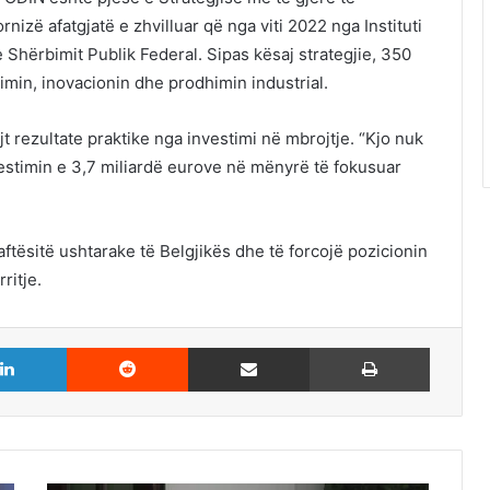
rnizë afatgjatë e zhvilluar që nga viti 2022 nga Instituti
Shërbimit Publik Federal. Sipas kësaj strategjie, 350
imin, inovacionin dhe prodhimin industrial.
t rezultate praktike nga investimi në mbrojtje. “Kjo nuk
vestimin e 3,7 miliardë eurove në mënyrë të fokusuar
ftësitë ushtarake të Belgjikës dhe të forcojë pozicionin
ritje.
LinkedIn
Reddit
Share via Email
Print