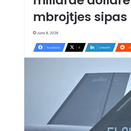
miliardë dollarë
mbrojtjes sipas 
June 8, 2026
Facebook
X
LinkedIn
R