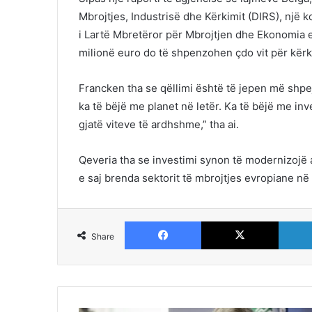
Mbrojtjes, Industrisë dhe Kërkimit (DIRS), një ko
i Lartë Mbretëror për Mbrojtjen dhe Ekonomia e 
milionë euro do të shpenzohen çdo vit për kërk
Francken tha se qëllimi është të jepen më shpej
ka të bëjë me planet në letër. Ka të bëjë me in
gjatë viteve të ardhshme,” tha ai.
Qeveria tha se investimi synon të modernizojë a
e saj brenda sektorit të mbrojtjes evropiane në r
Facebook
X
Share