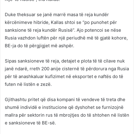
Duke theksuar se janë marrë masa të reja kundër
kërcënimeve hibride, Kallas shtoi se “po punohet për
sanksione të reja kundër Rusisë”. Ajo potencoi se nëse
Rusia vazhdon luftën për një periudhë më të gjatë kohore,
BE-ja do të përgjigjet më ashpër.
Sipas sanksioneve të reja, detajet e plota të të cilave nuk
janë ndarë, rreth 200 anije cisternë të përdorura nga Rusia
për të anashkaluar kufizimet në eksportet e naftës do të
futen në listën e zezë.
Gjithashtu pritet që disa kompani të vendeve të treta dhe
shumë individë e institucione që dyshohet se furnizojnë
mallra për sektorin rus të mbrojtjes do të shtohen në listën
e sanksioneve të BE-së.