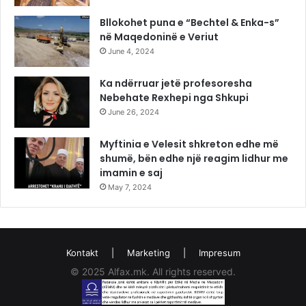
Bllokohet puna e “Bechtel & Enka-s”
në Maqedoninë e Veriut
June 4, 2024
Ka ndërruar jetë profesoresha
Nebehate Rexhepi nga Shkupi
June 26, 2024
Myftinia e Velesit shkreton edhe më
shumë, bën edhe një reagim lidhur me
imamin e saj
May 7, 2024
Kontakt
|
Marketing
|
Impresum
© 2025 Alfax.mk. All rights reserved.