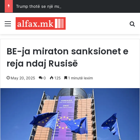
Trump thotë se një marrëveshje për rihapjen e Ngushticës së Hormuzit mund të arrihet “së shpejti”
Menu
K
BE-ja miraton sanksionet e
reja ndaj Rusisë
May 20, 2025
0
125
1 minutë lexim