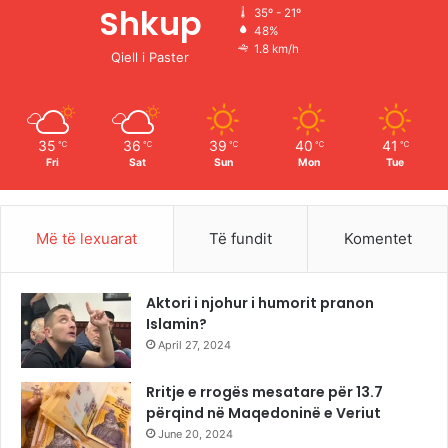
o
b
g
k
Shkup
35º - 21º
48%
o
e
r
1.8 km/h
Qiell i Paster
k
a
m
35
36
39
40
41
℃
℃
℃
℃
℃
Fri
Sat
Sun
Mon
Tue
Më të lexuarat
Të fundit
Komentet
Aktori i njohur i humorit pranon
Islamin?
April 27, 2024
Rritje e rrogës mesatare për 13.7
përqind në Maqedoninë e Veriut
June 20, 2024