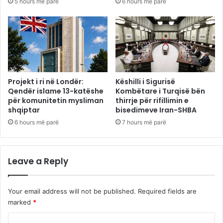
5 hours më parë
6 hours më parë
Projekt i ri në Londër:
Këshilli i Sigurisë
Qendër islame 13-katëshe
Kombëtare i Turqisë bën
për komunitetin mysliman
thirrje për rifillimin e
shqiptar
bisedimeve Iran-SHBA
6 hours më parë
7 hours më parë
Leave a Reply
Your email address will not be published.
Required fields are
marked
*
C