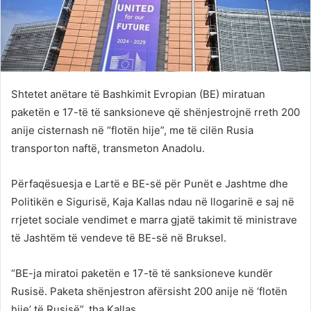
Shtetet anëtare të Bashkimit Evropian (BE) miratuan
paketën e 17-të të sanksioneve që shënjestrojnë rreth 200
anije cisternash në “flotën hije”, me të cilën Rusia
transporton naftë, transmeton Anadolu.
Përfaqësuesja e Lartë e BE-së për Punët e Jashtme dhe
Politikën e Sigurisë, Kaja Kallas ndau në llogarinë e saj në
rrjetet sociale vendimet e marra gjatë takimit të ministrave
të Jashtëm të vendeve të BE-së në Bruksel.
“BE-ja miratoi paketën e 17-të të sanksioneve kundër
Rusisë. Paketa shënjestron afërsisht 200 anije në ‘flotën
hije’ të Rusisë”, tha Kallas.