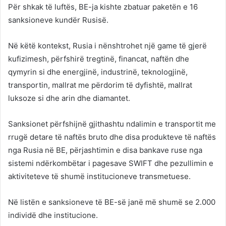
Për shkak të luftës, BE-ja kishte zbatuar paketën e 16
sanksioneve kundër Rusisë.
Në këtë kontekst, Rusia i nënshtrohet një game të gjerë
kufizimesh, përfshirë tregtinë, financat, naftën dhe
qymyrin si dhe energjinë, industrinë, teknologjinë,
transportin, mallrat me përdorim të dyfishtë, mallrat
luksoze si dhe arin dhe diamantet.
Sanksionet përfshijnë gjithashtu ndalimin e transportit me
rrugë detare të naftës bruto dhe disa produkteve të naftës
nga Rusia në BE, përjashtimin e disa bankave ruse nga
sistemi ndërkombëtar i pagesave SWIFT dhe pezullimin e
aktiviteteve të shumë institucioneve transmetuese.
Në listën e sanksioneve të BE-së janë më shumë se 2.000
individë dhe institucione.