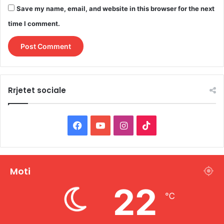
Save my name, email, and website in this browser for the next
time I comment.
Rrjetet sociale
F
Y
I
T
a
o
n
i
c
u
s
k
Moti
e
T
t
T
22
℃
b
u
a
o