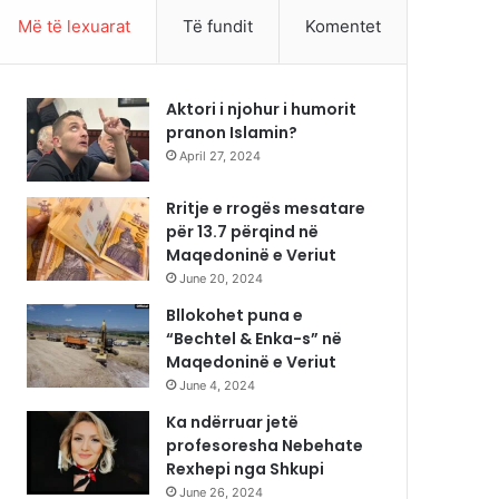
Më të lexuarat
Të fundit
Komentet
Aktori i njohur i humorit
pranon Islamin?
April 27, 2024
Rritje e rrogës mesatare
për 13.7 përqind në
Maqedoninë e Veriut
June 20, 2024
Bllokohet puna e
“Bechtel & Enka-s” në
Maqedoninë e Veriut
June 4, 2024
Ka ndërruar jetë
profesoresha Nebehate
Rexhepi nga Shkupi
June 26, 2024