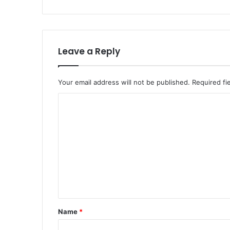
Leave a Reply
Your email address will not be published.
Required fi
C
o
m
m
e
n
t
*
Name
*