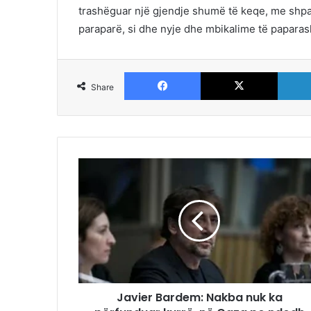
trashëguar një gjendje shumë të keqe, me shpa
paraparë, si dhe nyje dhe mbikalime të paparas
Facebook
X
Share
Javier Bardem: Nakba nuk ka