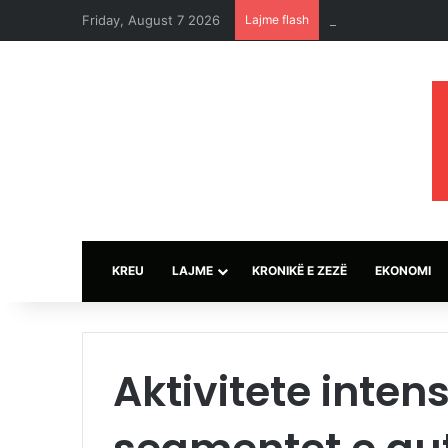
Friday, August 7 2026
Lajme flash
Sulmet e ushtrisë 
KREU
LAJME
KRONIKË E ZEZË
EKONOMI
Aktivitete inten