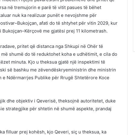
ërsa në tremujorin e parë të vitit pasues të bëhet
 kaluar nuk ka realizuar punët e nevojshme për
tivar–Bukojçan, afati do të shtyhet për vitin 2029, kur
i Bukojçan–Kërçovë me gjatësi prej 11 kilometrash.
tradave, pritet që distanca nga Shkupi në Ohër të
e më shumë do të reduktohet koha e udhëtimit, e cila do
jëzet minuta. Kjo u theksua gjatë një inspektimi të
ski
së bashku me zëvendëskryeministrin dhe ministrin
n e Ndërmarrjes Publike për Rrugë Shtetërore
Koce
jik dhe objektiv i Qeverisë, theksojnë autoritetet, duke
sie strategjike për shtetin në shumë aspekte, prandaj
 filluar prej kohësh, kjo Qeveri, siç u theksua, ka