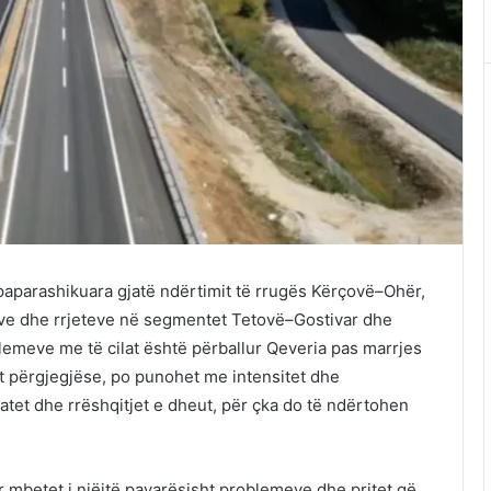
paparashikuara gjatë ndërtimit të rrugës Kërçovë–Ohër,
teve dhe rrjeteve në segmentet Tetovë–Gostivar dhe
emeve me të cilat është përballur Qeveria pas marrjes
t përgjegjëse, po punohet me intensitet dhe
tet dhe rrëshqitjet e dheut, për çka do të ndërtohen
 mbetet i njëjtë pavarësisht problemeve dhe pritet që