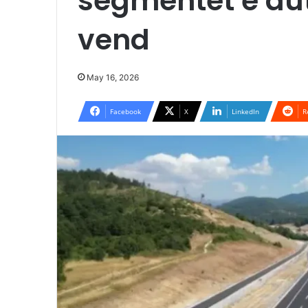
segmentet e au
vend
May 16, 2026
Facebook
X
LinkedIn
R