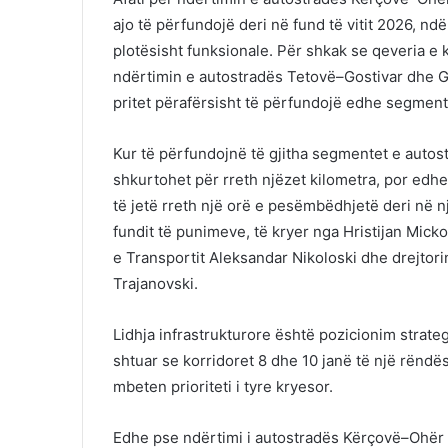
ajo të përfundojë deri në fund të vitit 2026, nd
plotësisht funksionale. Për shkak se qeveria e
ndërtimin e autostradës Tetovë–Gostivar dhe Gos
pritet përafërsisht të përfundojë edhe segment
Kur të përfundojnë të gjitha segmentet e autos
shkurtohet për rreth njëzet kilometra, por edh
të jetë rreth një orë e pesëmbëdhjetë deri në n
fundit të punimeve, të kryer nga
Hristijan Micko
e Transportit
Aleksandar Nikoloski
dhe drejtori
Trajanovski
.
Lidhja infrastrukturore është pozicionim strateg
shtuar se korridoret 8 dhe 10 janë të një rëndë
mbeten prioriteti i tyre kryesor.
Edhe pse ndërtimi i autostradës Kërçovë–Ohër ka