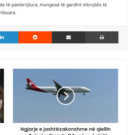
te të pambrojtura, mungesë të gardhit mbrojtës të
hikuara.
LinkedIn
Reddit
Share via Email
Print
Ngjarje e jashtëzakonshme në qiellin