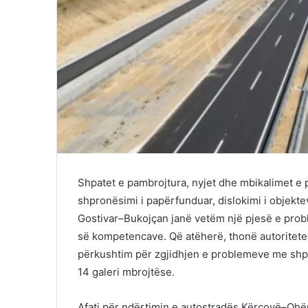
Shpatet e pambrojtura, nyjet dhe mbikalimet e 
shpronësimi i papërfunduar, dislokimi i objek
Gostivar–Bukojçan janë vetëm një pjesë e probl
së kompetencave. Që atëherë, thonë autoritete
përkushtim për zgjidhjen e problemeve me shpa
14 galeri mbrojtëse.
Afati për ndërtimin e autostradës Kërçovë–Ohër