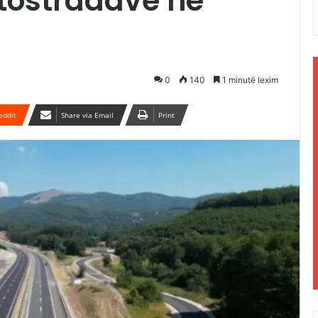
tostradave në
0
140
1 minutë lexim
eddit
Share via Email
Print