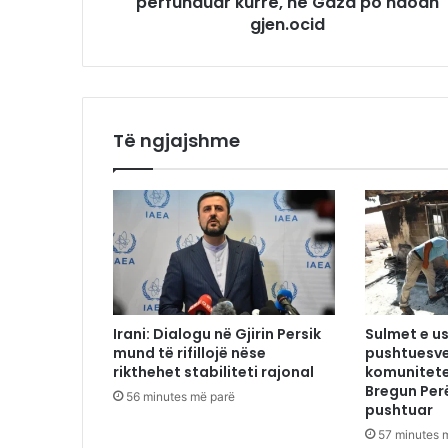
përfunduar kurrë, në Gaza po ndodh
gjen.ocid
Të ngjajshme
Irani: Dialogu në Gjirin Persik
Sulmet e us
mund të rifillojë nëse
pushtuesve
rikthehet stabiliteti rajonal
komunitete
Bregun Per
56 minutes më parë
pushtuar
57 minutes 