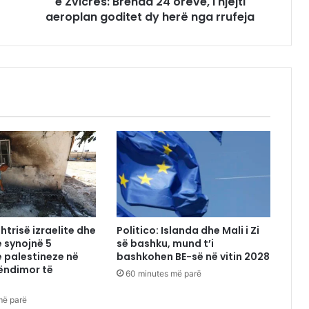
e Zvicrës: Brenda 24 orëve, i njëjti
aeroplan goditet dy herë nga rrufeja
htrisë izraelite dhe
Politico: Islanda dhe Mali i Zi
 synojnë 5
së bashku, mund t’i
 palestineze në
bashkohen BE-së në vitin 2028
ëndimor të
60 minutes më parë
më parë