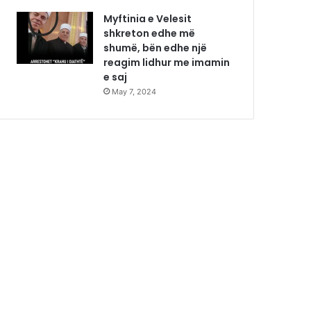
Myftinia e Velesit
shkreton edhe më
shumë, bën edhe një
reagim lidhur me imamin
e saj
May 7, 2024