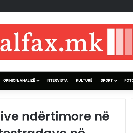
izraelite dhe pushtuesve synojnë 5 komunitete palestineze në Bregun 
OPINION/ANALIZË
INTERVISTA
KULTURË
SPORT
FOT
sive ndërtimore në