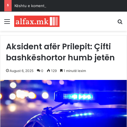
Kështu e komentoi Erdogan Paktin e Mekës…
Menu
K
Aksident afër Prilepit: Çifti
bashkëshortor humb jetën
August 6, 2025
0
129
1 minutë lexim