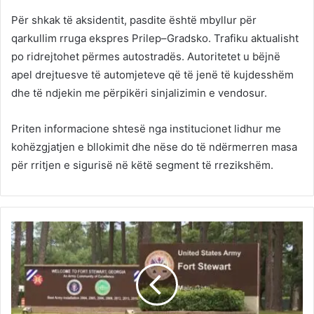
Për shkak të aksidentit, pasdite është mbyllur për
qarkullim rruga ekspres Prilep–Gradsko. Trafiku aktualisht
po ridrejtohet përmes autostradës. Autoritetet u bëjnë
apel drejtuesve të automjeteve që të jenë të kujdesshëm
dhe të ndjekin me përpikëri sinjalizimin e vendosur.
Priten informacione shtesë nga institucionet lidhur me
kohëzgjatjen e bllokimit dhe nëse do të ndërmerren masa
për rritjen e sigurisë në këtë segment të rrezikshëm.