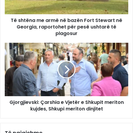
Të shtëna me armë në bazën Fort Stewart në
Georgia, raportohet për pesë ushtarë të
plagosur
Gjorgjievski: Çarshia e Vjetër e Shkupit meriton
kujdes, Shkupi meriton dinjitet
Të ngjajshme