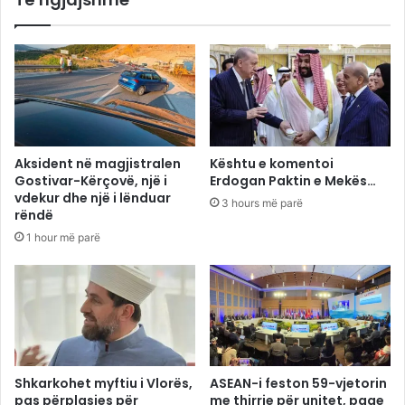
Aksident në magjistralen
Kështu e komentoi
Gostivar-Kërçovë, një i
Erdogan Paktin e Mekës…
vdekur dhe një i lënduar
3 hours më parë
rëndë
1 hour më parë
Shkarkohet myftiu i Vlorës,
ASEAN-i feston 59-vjetorin
pas përplasjes për
me thirrje për unitet, paqe