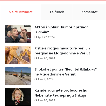
Më të lexuarat
Të fundit
Komentet
Aktori i njohur i humorit pranon
Islamin?
April 27, 2024
Rritje e rrogës mesatare për 13.7
përqind në Maqedoninë e Veriut
June 20, 2024
Bllokohet puna e “Bechtel & Enka-s”
në Maqedoninë e Veriut
June 4, 2024
Ka ndërruar jetë profesoresha
Nebehate Rexhepi nga Shkupi
June 26, 2024