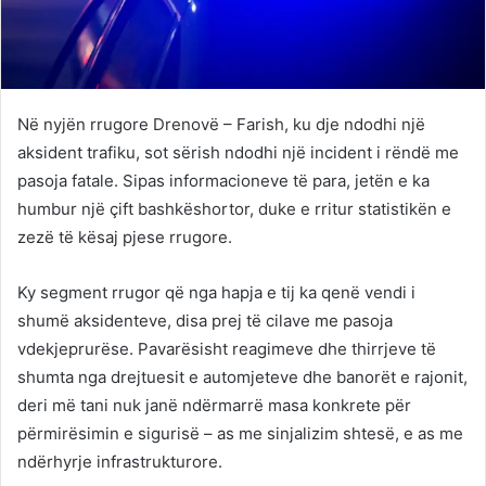
Në nyjën rrugore Drenovë – Farish, ku dje ndodhi një
aksident trafiku, sot sërish ndodhi një incident i rëndë me
pasoja fatale. Sipas informacioneve të para, jetën e ka
humbur një çift bashkëshortor, duke e rritur statistikën e
zezë të kësaj pjese rrugore.
Ky segment rrugor që nga hapja e tij ka qenë vendi i
shumë aksidenteve, disa prej të cilave me pasoja
vdekjeprurëse. Pavarësisht reagimeve dhe thirrjeve të
shumta nga drejtuesit e automjeteve dhe banorët e rajonit,
deri më tani nuk janë ndërmarrë masa konkrete për
përmirësimin e sigurisë – as me sinjalizim shtesë, e as me
ndërhyrje infrastrukturore.