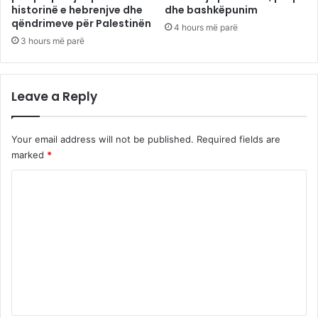
historinë e hebrenjve dhe
dhe bashkëpunim
qëndrimeve për Palestinën
4 hours më parë
3 hours më parë
Leave a Reply
Your email address will not be published.
Required fields are
marked
*
C
o
m
m
e
n
t