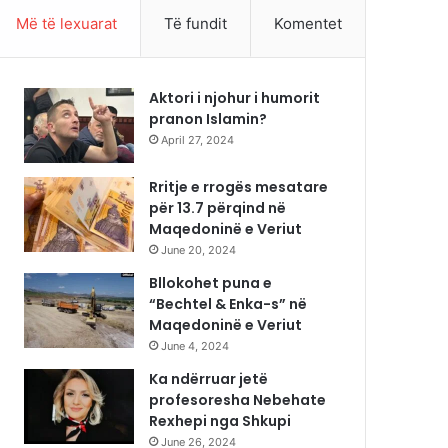
Më të lexuarat
Të fundit
Komentet
Aktori i njohur i humorit
pranon Islamin?
April 27, 2024
Rritje e rrogës mesatare
për 13.7 përqind në
Maqedoninë e Veriut
June 20, 2024
Bllokohet puna e
“Bechtel & Enka-s” në
Maqedoninë e Veriut
June 4, 2024
Ka ndërruar jetë
profesoresha Nebehate
Rexhepi nga Shkupi
June 26, 2024