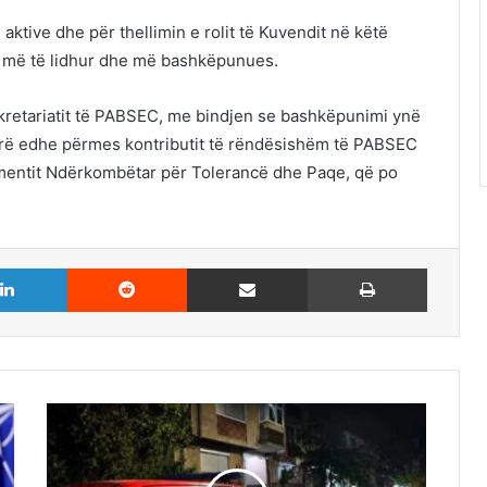
ktive dhe për thellimin e rolit të Kuvendit në këtë
on më të lidhur dhe më bashkëpunues.
retariatit të PABSEC, me bindjen se bashkëpunimi ynë
hirë edhe përmes kontributit të rëndësishëm të PABSEC
lamentit Ndërkombëtar për Tolerancë dhe Paqe, që po
LinkedIn
Reddit
Share via Email
Print