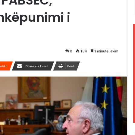
 PABSEC,
hkëpunimi i
0
134
1 minutë lexim
eddit
Share via Email
Print