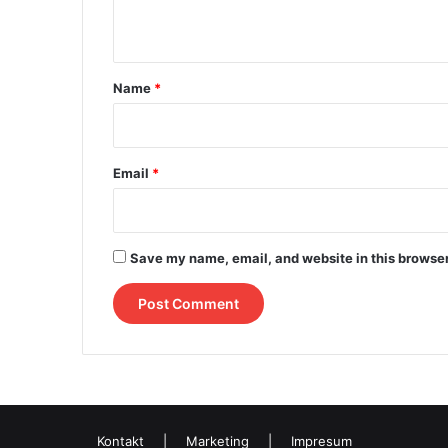
n
t
*
Name
*
Email
*
Save my name, email, and website in this browser
Kontakt
|
Marketing
|
Impresum