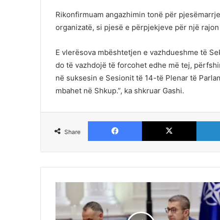
Rikonfirmuam angazhimin tonë për pjesëmarrje a
organizatë, si pjesë e përpjekjeve për një raj
E vlerësova mbështetjen e vazhdueshme të Sek
do të vazhdojë të forcohet edhe më tej, përfs
në suksesin e Sesionit të 14-të Plenar të Par
mbahet në Shkup.”, ka shkruar Gashi.
Facebook
X
Share