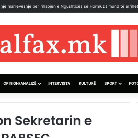
 Londër: Qendër islame 13-katëshe për komunitetin mysliman shqiptar
OPINION/ANALIZË
INTERVISTA
KULTURË
SPORT
FOT
on Sekretarin e