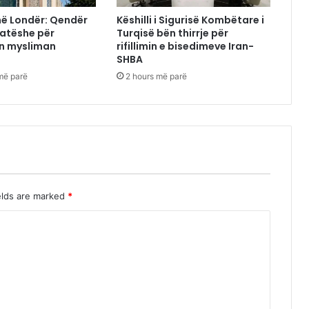
i në Londër: Qendër
Këshilli i Sigurisë Kombëtare i
katëshe për
Turqisë bën thirrje për
n mysliman
rifillimin e bisedimeve Iran-
SHBA
më parë
2 hours më parë
elds are marked
*