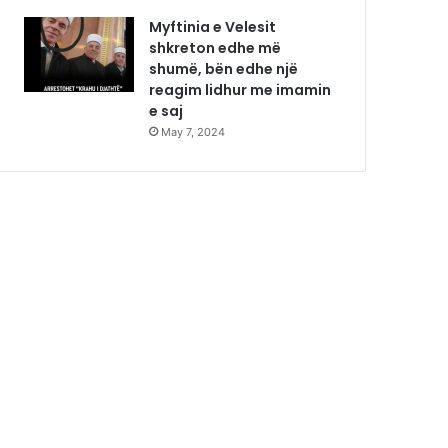
Myftinia e Velesit
shkreton edhe më
shumë, bën edhe një
reagim lidhur me imamin
e saj
May 7, 2024