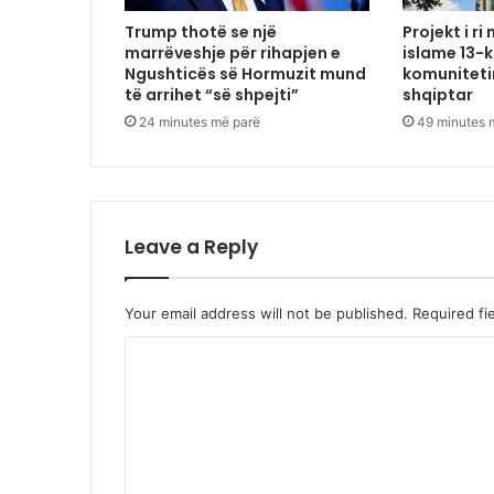
Trump thotë se një
Projekt i r
marrëveshje për rihapjen e
islame 13-
Ngushticës së Hormuzit mund
komuniteti
të arrihet “së shpejti”
shqiptar
24 minutes më parë
49 minutes 
Leave a Reply
Your email address will not be published.
Required fi
C
o
m
m
e