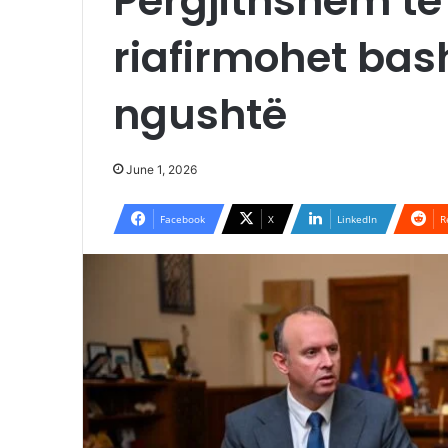
Përgjithshëm të
riafirmohet bas
ngushtë
June 1, 2026
Facebook
X
LinkedIn
R