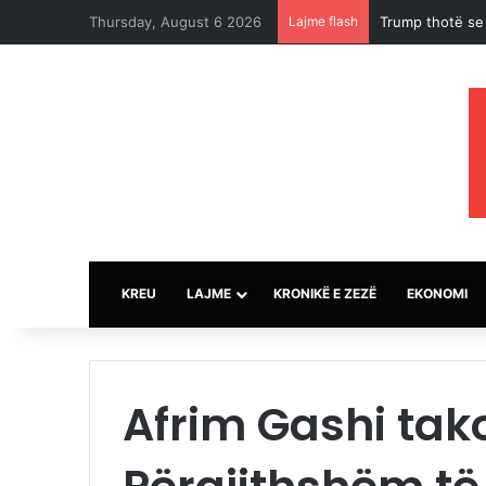
Thursday, August 6 2026
Lajme flash
Projekt i ri në
KREU
LAJME
KRONIKË E ZEZË
EKONOMI
Afrim Gashi tak