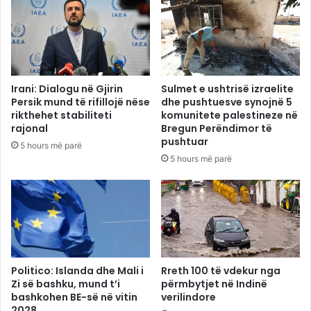
Irani: Dialogu në Gjirin
Sulmet e ushtrisë izraelite
Persik mund të rifillojë nëse
dhe pushtuesve synojnë 5
rikthehet stabiliteti
komunitete palestineze në
rajonal
Bregun Perëndimor të
pushtuar
5 hours më parë
5 hours më parë
Politico: Islanda dhe Mali i
Rreth 100 të vdekur nga
Zi së bashku, mund t’i
përmbytjet në Indinë
bashkohen BE-së në vitin
verilindore
2028