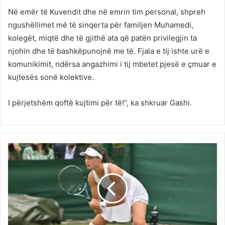
Në emër të Kuvendit dhe në emrin tim personal, shpreh
ngushëllimet më të sinqerta për familjen Muhamedi,
kolegët, miqtë dhe të gjithë ata që patën privilegjin ta
njohin dhe të bashkëpunojnë me të. Fjala e tij ishte urë e
komunikimit, ndërsa angazhimi i tij mbetet pjesë e çmuar e
kujtesës sonë kolektive.
I përjetshëm qoftë kujtimi për të!”, ka shkruar Gashi.