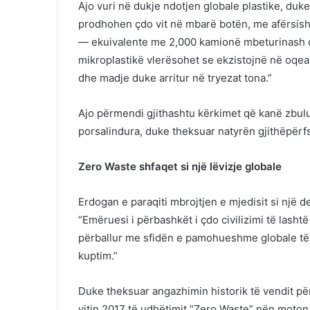
Ajo vuri në dukje ndotjen globale plastike, duk
prodhohen çdo vit në mbarë botën, me afërsisht
— ekuivalente me 2,000 kamionë mbeturinash q
mikroplastikë vlerësohet se ekzistojnë në oqea
dhe madje duke arritur në tryezat tona.”
Ajo përmendi gjithashtu kërkimet që kanë zbulu
porsalindura, duke theksuar natyrën gjithëpërf
Zero Waste shfaqet si një lëvizje globale
Erdogan e paraqiti mbrojtjen e mjedisit si një d
“Emëruesi i përbashkët i çdo civilizimi të lash
përballur me sfidën e pamohueshme globale të n
kuptim.”
Duke theksuar angazhimin historik të vendit për 
vitin 2017 të udhëtimit “Zero Waste” nën moton