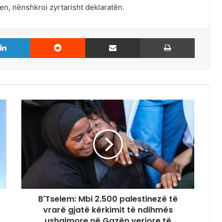
n, nënshkroi zyrtarisht deklaratën.
LinkedIn
Reddit
Share via Email
Print
B'Tselem: Mbi 2.500 palestinezë të
vrarë gjatë kërkimit të ndihmës
ushqimore në Gazën veriore të