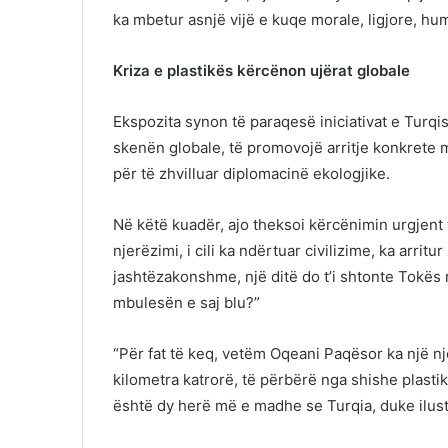
ka mbetur asnjë vijë e kuqe morale, ligjore, hum
Kriza e plastikës kërcënon ujërat globale
Ekspozita synon të paraqesë iniciativat e Turq
skenën globale, të promovojë arritje konkrete
për të zhvilluar diplomacinë ekologjike.
Në këtë kuadër, ajo theksoi kërcënimin urgjent
njerëzimi, i cili ka ndërtuar civilizime, ka arri
jashtëzakonshme, një ditë do t’i shtonte Tokës
mbulesën e saj blu?”
“Për fat të keq, vetëm Oqeani Paqësor ka një nj
kilometra katrorë, të përbërë nga shishe plastik
është dy herë më e madhe se Turqia, duke ilustr