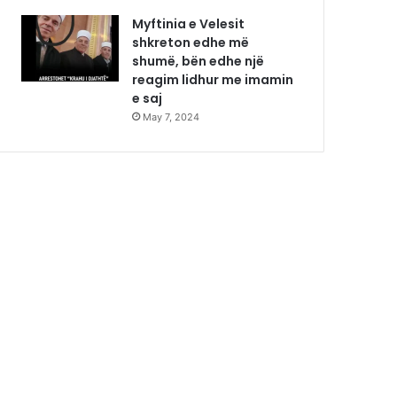
Myftinia e Velesit
shkreton edhe më
shumë, bën edhe një
reagim lidhur me imamin
e saj
May 7, 2024