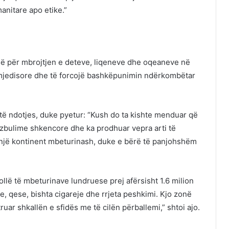
anitare apo etike.”
isë për mbrojtjen e deteve, liqeneve dhe oqeaneve në
 mjedisore dhe të forcojë bashkëpunimin ndërkombëtar
 të ndotjes, duke pyetur: “Kush do ta kishte menduar që
tur zbulime shkencore dhe ka prodhuar vepra arti të
 një kontinent mbeturinash, duke e bërë të panjohshëm
ollë të mbeturinave lundruese prej afërsisht 1.6 milion
e, qese, bishta cigareje dhe rrjeta peshkimi. Kjo zonë
uar shkallën e sfidës me të cilën përballemi,” shtoi ajo.