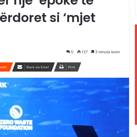
r një ‘epokë të
përdoret si ‘mjet
0
127
3 minuta lexim
eddit
Share via Email
Print