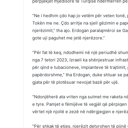
përpjekjet mjedisore të Turqisë ndërmerren për
“Ne i hedhim çdo hap jo vetëm për veten tonë, p
Tokën me ne. Çdo arritje na sjell gëzimin e pa
njerëzimit,” tha ajo. Erdogan paralajmëroi se Ga
gote uji paguhet me jetë njerëzore.”
“Për fat të keq, ndodhemi në një periudhë shumë
nga 7 tetori 2023, Izraeli ka shënjestruar infras
për qind e tubacioneve, impianteve të trajtimi
papërdorshme,” tha Erdogan, duke shtuar se pal
gjata për të plotësuar nevojat bazë për ujë.
“Ndonjëherë ata vriten nga sulmet me raketa në 
e tyre. Pamjet e fëmijëve të vegjël që përpiqen
vërtet një njollë e zezë në ndërgjegjen e njerëzi
“Për shkak të etjes, njerëzit detyrohen të pijn