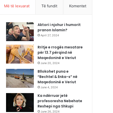
Më të lexuarat
Të fundit
Komentet
Aktori i njohur i humorit
pranon Islamin?
April 27, 2024
Rritje e rrogës mesatare
për 13.7 përqind në
Maqedoninë e Veriut
June 20, 2024
Bllokohet puna e
“Bechtel & Enka-s” në
Maqedoninë e Veriut
June 4, 2024
Ka ndërruar jetë
profesoresha Nebehate
Rexhepi nga Shkupi
June 26, 2024