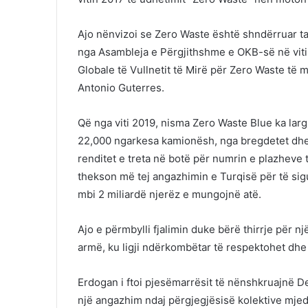
Ajo nënvizoi se Zero Waste është shndërruar ta
nga Asambleja e Përgjithshme e OKB-së në viti
Globale të Vullnetit të Mirë për Zero Waste të
Antonio Guterres.
Që nga viti 2019, nisma Zero Waste Blue ka lar
22,000 ngarkesa kamionësh, nga bregdetet dhe 
renditet e treta në botë për numrin e plazheve 
thekson më tej angazhimin e Turqisë për të sigu
mbi 2 miliardë njerëz e mungojnë atë.
Ajo e përmbylli fjalimin duke bërë thirrje për n
armë, ku ligji ndërkombëtar të respektohet dhe 
Erdogan i ftoi pjesëmarrësit të nënshkruajnë De
një angazhim ndaj përgjegjësisë kolektive mjediso