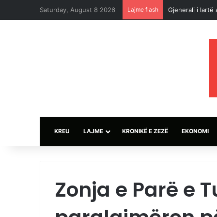
Saturday, August 8 2026
Lajme flash
Irani: Marrëve
KREU
LAJME
KRONIKË E ZEZË
EKONOMI
Zonja e Parë e T