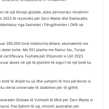
ni në një lëvizje globale, duke përmendur miratimin
n 2022 të rezolutës për Zero Waste dhe Deklaratës
 mbështetur nga Sekretari i Përgjithshëm i OKB-së
guar 285,000 tonë mbeturina detare, ekuivalente me
detet turke. Me 551 plazhe me flamur blu, Turqia
të certifikuara. Fushata për Efiçencën e Ujit 2023
ruar akses në ujë të pijshëm të sigurt në një botë ku
jë botë të drejtë ku uji dhe ushqimi të mos përdoren si
ku vlerat universale të zbatohen për të gjithë.
klaratën Globale të Vullnetit të Mirë për Zero Waste si
re. Pas fjalimit të saj, ministri australian për