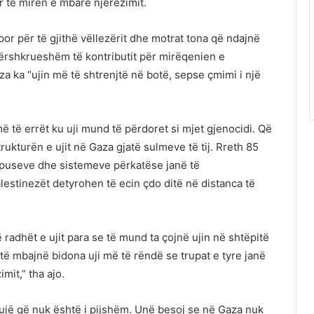
 të mirën e mbarë njerëzimit.
or për të gjithë vëllezërit dhe motrat tona që ndajnë
përshkrueshëm të kontributit për mirëqenien e
za ka “ujin më të shtrenjtë në botë, sepse çmimi i një
 të errët ku uji mund të përdoret si mjet gjenocidi. Që
trukturën e ujit në Gaza gjatë sulmeve të tij. Rreth 85
t, puseve dhe sistemeve përkatëse janë të
estinezët detyrohen të ecin çdo ditë në distanca të
radhët e ujit para se të mund ta çojnë ujin në shtëpitë
 të mbajnë bidona uji më të rëndë se trupat e tyre janë
mit,” tha ajo.
ë ujë që nuk është i pijshëm. Unë besoj se në Gaza nuk