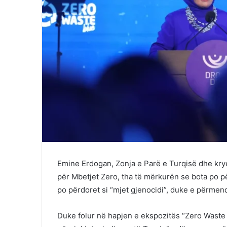
Emine Erdogan, Zonja e Parë e Turqisë dhe kryet
për Mbetjet Zero, tha të mërkurën se bota po p
po përdoret si “mjet gjenocidi”, duke e përmen
Duke folur në hapjen e ekspozitës “Zero Waste