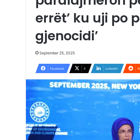
paralajmëron pë
errët’ ku uji po 
gjenocidi’
September 25, 2025
Facebook
X
LinkedIn
R