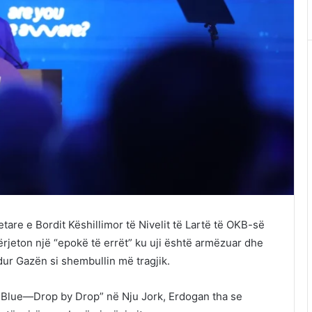
are e Bordit Këshillimor të Nivelit të Lartë të OKB-së
ërjeton një “epokë të errët” ku uji është armëzuar dhe
dur Gazën si shembullin më tragjik.
 Blue—Drop by Drop” në Nju Jork, Erdogan tha se