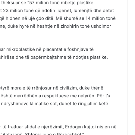
e theksuar se “57 milion tonë mbetje plastike
 23 milion tonë që ndotin liqenet, lumenjtë dhe detet
ë hidhen në ujë çdo ditë. Më shumë se 14 milion tonë
ne, duke hyrë në heshtje në zinxhirin tonë ushqimor
ar mikroplastikë në placentat e foshnjave të
shirëse dhe të papërmbajtshme të ndotjes plastike.
etyrë morale të rrënjosur në civilizim, duke thënë:
të është marrëdhënia respektuese me natyrën. Për t’u
dryshimeve klimatike sot, duhet të ringjallim këtë
të trajtuar sfidat e njerëzimit, Erdogan kujtoi nisjen në
 “Bota jonë, Shtëpia jonë e Përbashkët.”