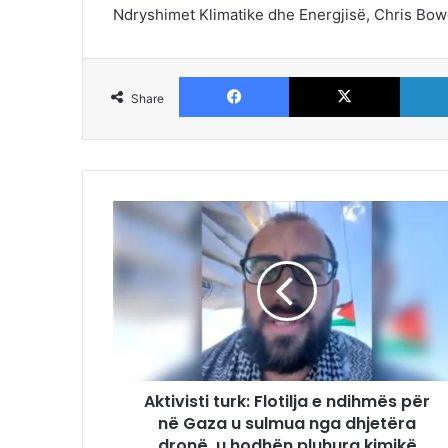
Ndryshimet Klimatike dhe Energjisë, Chris Bowe
Facebook
X
Share
Aktivisti turk: Flotilja e ndihmës për
në Gaza u sulmua nga dhjetëra
dronë, u hodhën pluhura kimikë