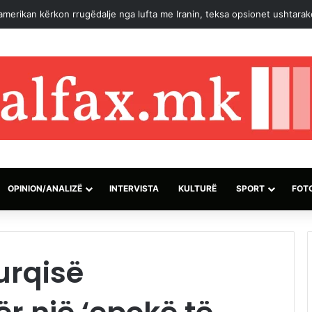
shja për Ngushticën e Hormuzit “shumë pranë” me Omanin, akuzon SHB
OPINION/ANALIZË
INTERVISTA
KULTURË
SPORT
FOT
urqisë