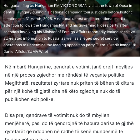
Hungarian flag as Hungarian PM VIKTOR ORBAN visits the town of Ocsa in
central Hungary during his national campaign tour just days before historic
elections on 31 March, 2026. A national unrest and international media
attention follows the Hungarian PM and his governing Fidesz party after
scandals involving his Minister of Foreign Affairs reportedly leaked sensitive
EU-related information to Russia, as well as alleged secret service
operations to undermine the leading opposition party Tisza. (Credit Image: ©
Daniel Alfoldi/ZUMA Wire)
Në mbarë Hungarinë, qendrat e votimit janë drejt mbylljes
në një proces zgjedhor me rëndësi të veçantë politike.
Megjithatë, rezultatet zyrtare nuk priten të bëhen të ditura
për një kohë të gjatë dhe në këto zgjedhje nuk do të
publikohen exit poll-e.
Disa prej qendrave të votimit nuk do të mbyllen
menjëherë, pasi do të qëndrojnë të hapura derisa të gjithë
qytetarët që ndodhen në radhë të kenë mundësinë të
hedhin votën e tyre.