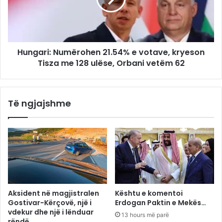
Hungari: Numërohen 21.54% e votave, kryeson
Tisza me 128 ulëse, Orbani vetëm 62
Të ngjajshme
Aksident në magjistralen
Kështu e komentoi
Gostivar-Kërçovë, një i
Erdogan Paktin e Mekës…
vdekur dhe një i lënduar
13 hours më parë
rëndë