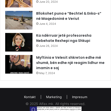
June 20, 2024
Bllokohet puna e “Bechtel & Enka-s”
në Maqedoninë e Veriut
June 4, 2024
Ka ndërruar jetë profesoresha
Nebehate Rexhepi nga Shkupi
June 26, 2024
Myftinia e Velesit shkreton edhe më
shumë, bën edhe një reagim lidhur me
imamin e saj
May 7, 2024
Kontakt
|
Marketing
|
Impresum
© 2025 Alfax.mk. All rights reserved.