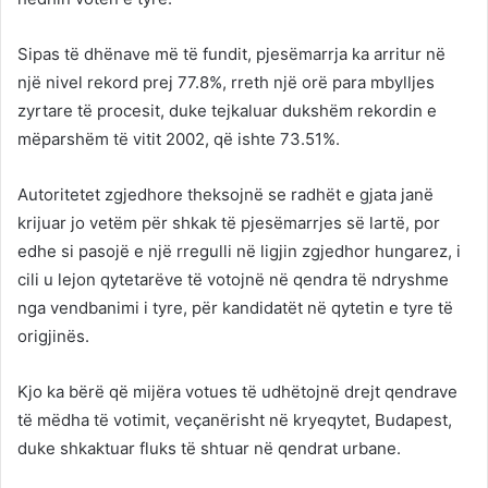
Sipas të dhënave më të fundit, pjesëmarrja ka arritur në
një nivel rekord prej 77.8%, rreth një orë para mbylljes
zyrtare të procesit, duke tejkaluar dukshëm rekordin e
mëparshëm të vitit 2002, që ishte 73.51%.
Autoritetet zgjedhore theksojnë se radhët e gjata janë
krijuar jo vetëm për shkak të pjesëmarrjes së lartë, por
edhe si pasojë e një rregulli në ligjin zgjedhor hungarez, i
cili u lejon qytetarëve të votojnë në qendra të ndryshme
nga vendbanimi i tyre, për kandidatët në qytetin e tyre të
origjinës.
Kjo ka bërë që mijëra votues të udhëtojnë drejt qendrave
të mëdha të votimit, veçanërisht në kryeqytet, Budapest,
duke shkaktuar fluks të shtuar në qendrat urbane.